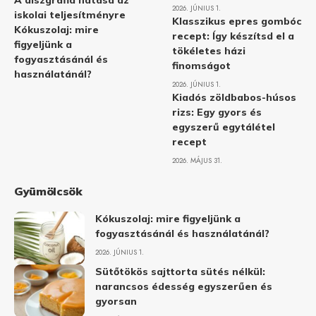
A diszgráfia hatása az
2026. JÚNIUS 1.
iskolai teljesítményre
Klasszikus epres gombóc
Kókuszolaj: mire
recept: Így készítsd el a
figyeljünk a
tökéletes házi
fogyasztásánál és
finomságot
használatánál?
2026. JÚNIUS 1.
Kiadós zöldbabos-húsos
rizs: Egy gyors és
egyszerű egytálétel
recept
2026. MÁJUS 31.
Gyümölcsök
Kókuszolaj: mire figyeljünk a
fogyasztásánál és használatánál?
2026. JÚNIUS 1.
Sütőtökös sajttorta sütés nélkül:
narancsos édesség egyszerűen és
gyorsan