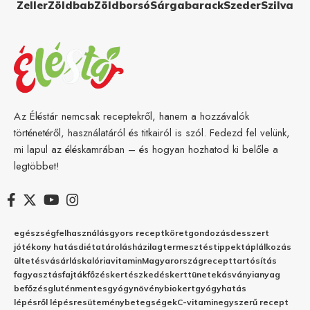
Zeller
Zöldbab
Zöldborsó
Sárgabarack
Szeder
Szilva
Az Éléstár nemcsak receptekről, hanem a hozzávalók
történetéről, használatáról és titkairól is szól. Fedezd fel velünk,
mi lapul az éléskamrában – és hogyan hozhatod ki belőle a
legtöbbet!
egészség
felhasználás
gyors recept
köret
gondozás
desszert
jótékony hatás
diéta
tárolás
házilag
termesztés
tippek
táplálkozás
ültetés
vásárlás
kalória
vitamin
Magyarország
recept
tartósítás
fagyasztás
fajták
főzés
kertészkedés
kert
tünetek
ásványianyag
befőzés
gluténmentes
gyógynövény
biokert
gyógyhatás
lépésről lépésre
sütemény
betegségek
C-vitamin
egyszerű recept