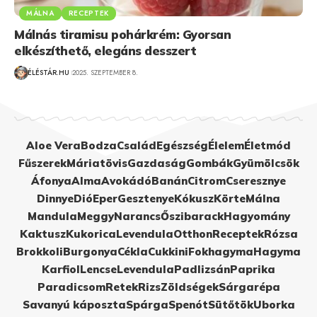
MÁLNA
RECEPTEK
Málnás tiramisu pohárkrém: Gyorsan
elkészíthető, elegáns desszert
ÉLÉSTÁR.HU
2025. SZEPTEMBER 8.
Aloe Vera
Bodza
Család
Egészség
Élelem
Életmód
Fűszerek
Máriatövis
Gazdaság
Gombák
Gyümölcsök
Áfonya
Alma
Avokádó
Banán
Citrom
Cseresznye
Dinnye
Dió
Eper
Gesztenye
Kókusz
Körte
Málna
Mandula
Meggy
Narancs
Őszibarack
Hagyomány
Kaktusz
Kukorica
Levendula
Otthon
Receptek
Rózsa
Brokkoli
Burgonya
Cékla
Cukkini
Fokhagyma
Hagyma
Karfiol
Lencse
Levendula
Padlizsán
Paprika
Paradicsom
Retek
Rizs
Zöldségek
Sárgarépa
Savanyú káposzta
Spárga
Spenót
Sütőtök
Uborka