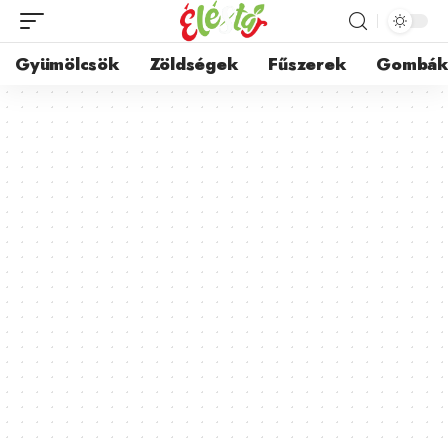
Gyümölcsök
Zöldségek
Fűszerek
Gombá