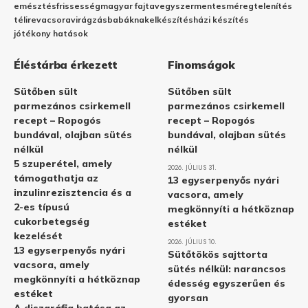
emésztés
frissesség
magyar fajta
vegyszermentes
méregtelenítés
télire
vacsora
virágzás
babáknak
elkészítés
házi készítés
jótékony hatások
Éléstárba érkezett
Finomságok
Sütőben sült
Sütőben sült
parmezános csirkemell
parmezános csirkemell
recept – Ropogós
recept – Ropogós
bundával, olajban sütés
bundával, olajban sütés
nélkül
nélkül
5 szuperétel, amely
2026. JÚLIUS 31.
támogathatja az
13 egyserpenyős nyári
inzulinrezisztencia és a
vacsora, amely
2-es típusú
megkönnyíti a hétköznap
cukorbetegség
estéket
kezelését
2026. JÚLIUS 10.
13 egyserpenyős nyári
Sütőtökös sajttorta
vacsora, amely
sütés nélkül: narancsos
megkönnyíti a hétköznap
édesség egyszerűen és
estéket
gyorsan