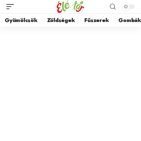
Gyümölcsök
Zöldségek
Fűszerek
Gombá