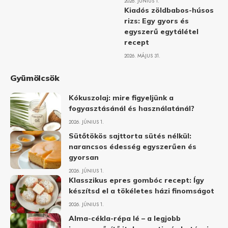
2026. JÚNIUS 1.
Kiadós zöldbabos-húsos
rizs: Egy gyors és
egyszerű egytálétel
recept
2026. MÁJUS 31.
Gyümölcsök
Kókuszolaj: mire figyeljünk a
fogyasztásánál és használatánál?
2026. JÚNIUS 1.
Sütőtökös sajttorta sütés nélkül:
narancsos édesség egyszerűen és
gyorsan
2026. JÚNIUS 1.
Klasszikus epres gombóc recept: Így
készítsd el a tökéletes házi finomságot
2026. JÚNIUS 1.
Alma-cékla-répa lé – a legjobb