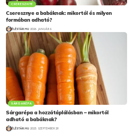
CSERESZNYE
Cseresznye a babáknak: mikortól és milyen
formában adható?
ÉLÉSTÁR.HU
2026. JANUÁR 6.
SÁRGARÉPA
Sárgarépa a hozzátáplálásban – mikortól
adható a babáknak?
ÉLÉSTÁR.HU
2025. SZEPTEMBER 29.