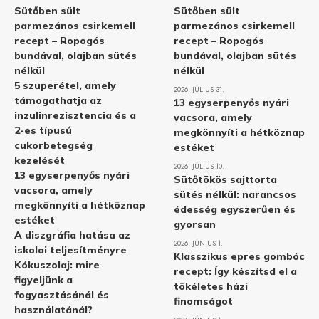
Sütőben sült
Sütőben sült
parmezános csirkemell
parmezános csirkemell
recept – Ropogós
recept – Ropogós
bundával, olajban sütés
bundával, olajban sütés
nélkül
nélkül
5 szuperétel, amely
2026. JÚLIUS 31.
támogathatja az
13 egyserpenyős nyári
inzulinrezisztencia és a
vacsora, amely
2-es típusú
megkönnyíti a hétköznap
cukorbetegség
estéket
kezelését
2026. JÚLIUS 10.
13 egyserpenyős nyári
Sütőtökös sajttorta
vacsora, amely
sütés nélkül: narancsos
megkönnyíti a hétköznap
édesség egyszerűen és
estéket
gyorsan
A diszgráfia hatása az
2026. JÚNIUS 1.
iskolai teljesítményre
Klasszikus epres gombóc
Kókuszolaj: mire
recept: Így készítsd el a
figyeljünk a
tökéletes házi
fogyasztásánál és
finomságot
használatánál?