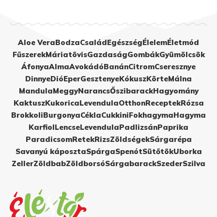
Aloe Vera
Bodza
Család
Egészség
Élelem
Életmód
Fűszerek
Máriatövis
Gazdaság
Gombák
Gyümölcsök
Áfonya
Alma
Avokádó
Banán
Citrom
Cseresznye
Dinnye
Dió
Eper
Gesztenye
Kókusz
Körte
Málna
Mandula
Meggy
Narancs
Őszibarack
Hagyomány
Kaktusz
Kukorica
Levendula
Otthon
Receptek
Rózsa
Brokkoli
Burgonya
Cékla
Cukkini
Fokhagyma
Hagyma
Karfiol
Lencse
Levendula
Padlizsán
Paprika
Paradicsom
Retek
Rizs
Zöldségek
Sárgarépa
Savanyú káposzta
Spárga
Spenót
Sütőtök
Uborka
Zeller
Zöldbab
Zöldborsó
Sárgabarack
Szeder
Szilva