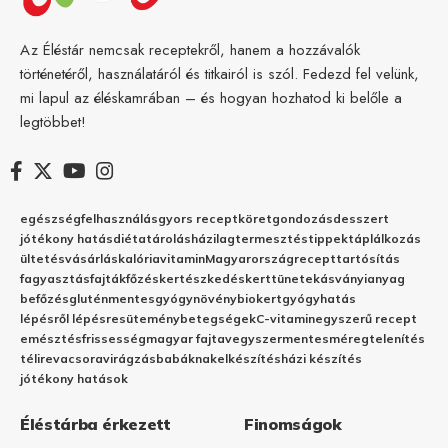
Az Éléstár nemcsak receptekről, hanem a hozzávalók
történetéről, használatáról és titkairól is szól. Fedezd fel velünk,
mi lapul az éléskamrában – és hogyan hozhatod ki belőle a
legtöbbet!
egészség
felhasználás
gyors recept
köret
gondozás
desszert
jótékony hatás
diéta
tárolás
házilag
termesztés
tippek
táplálkozás
ültetés
vásárlás
kalória
vitamin
Magyarország
recept
tartósítás
fagyasztás
fajták
főzés
kertészkedés
kert
tünetek
ásványianyag
befőzés
gluténmentes
gyógynövény
biokert
gyógyhatás
lépésről lépésre
sütemény
betegségek
C-vitamin
egyszerű recept
emésztés
frissesség
magyar fajta
vegyszermentes
méregtelenítés
télire
vacsora
virágzás
babáknak
elkészítés
házi készítés
jótékony hatások
Éléstárba érkezett
Finomságok