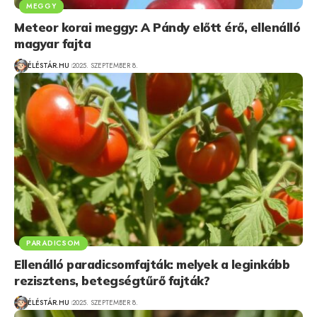
MEGGY
Meteor korai meggy: A Pándy előtt érő, ellenálló
magyar fajta
ÉLÉSTÁR.HU
2025. SZEPTEMBER 8.
PARADICSOM
Ellenálló paradicsomfajták: melyek a leginkább
rezisztens, betegségtűrő fajták?
ÉLÉSTÁR.HU
2025. SZEPTEMBER 8.