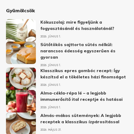
Gyümölcsök
Kókuszolaj: mire figyeljünk a
fogyasztásánál és használatánál?
2026. JÚNIUS 1.
Sütőtökös sajttorta sütés nélkül:
narancsos édesség egyszerűen és
gyorsan
2026. JÚNIUS 1.
Klasszikus epres gombóc recept: Így
készítsd el a tökéletes házi finomságot
2026. JÚNIUS 1.
Alma-cékla-répa lé – a legjobb
immunerősítő ital receptje és hatásai
2026. JÚNIUS 1.
Almás-mákos sütemények: A legjobb
receptek a klasszikus ízpárosítással
2026. MÁJUS 31.