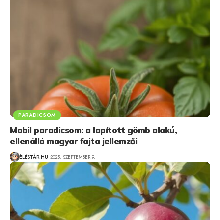
PARADICSOM
Mobil paradicsom: a lapított gömb alakú,
ellenálló magyar fajta jellemzői
ÉLÉSTÁR.HU
2025. SZEPTEMBER 9.