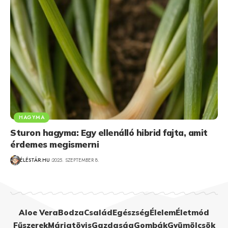
HAGYMA
Sturon hagyma: Egy ellenálló hibrid fajta, amit
érdemes megismerni
ÉLÉSTÁR.HU
2025. SZEPTEMBER 8.
Aloe Vera
Bodza
Család
Egészség
Élelem
Életmód
Fűszerek
Máriatövis
Gazdaság
Gombák
Gyümölcsök