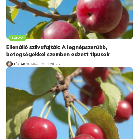
SZILVA
Ellenálló szilvafajták: A legnépszerűbb,
betegségekkel szemben edzett típusok
ÉLÉSTÁR.HU
2025. SZEPTEMBER 8.