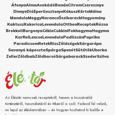
Áfonya
Alma
Avokádó
Banán
Citrom
Cseresznye
Dinnye
Dió
Eper
Gesztenye
Kókusz
Körte
Málna
Mandula
Meggy
Narancs
Őszibarack
Hagyomány
Kaktusz
Kukorica
Levendula
Otthon
Receptek
Rózsa
Brokkoli
Burgonya
Cékla
Cukkini
Fokhagyma
Hagyma
Karfiol
Lencse
Levendula
Padlizsán
Paprika
Paradicsom
Retek
Rizs
Zöldségek
Sárgarépa
Savanyú káposzta
Spárga
Spenót
Sütőtök
Uborka
Zeller
Zöldbab
Zöldborsó
Sárgabarack
Szeder
Szilva
Az Éléstár nemcsak receptekről, hanem a hozzávalók
történetéről, használatáról és titkairól is szól. Fedezd fel velünk,
mi lapul az éléskamrában – és hogyan hozhatod ki belőle a