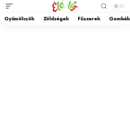
Gyümölcsök
Zöldségek
Fűszerek
Gombá