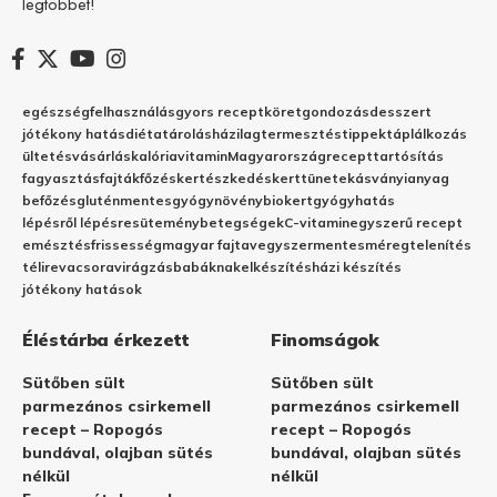
legtöbbet!
egészség
felhasználás
gyors recept
köret
gondozás
desszert
jótékony hatás
diéta
tárolás
házilag
termesztés
tippek
táplálkozás
ültetés
vásárlás
kalória
vitamin
Magyarország
recept
tartósítás
fagyasztás
fajták
főzés
kertészkedés
kert
tünetek
ásványianyag
befőzés
gluténmentes
gyógynövény
biokert
gyógyhatás
lépésről lépésre
sütemény
betegségek
C-vitamin
egyszerű recept
emésztés
frissesség
magyar fajta
vegyszermentes
méregtelenítés
télire
vacsora
virágzás
babáknak
elkészítés
házi készítés
jótékony hatások
Éléstárba érkezett
Finomságok
Sütőben sült
Sütőben sült
parmezános csirkemell
parmezános csirkemell
recept – Ropogós
recept – Ropogós
bundával, olajban sütés
bundával, olajban sütés
nélkül
nélkül