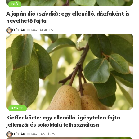
DIÓ
A japán dió (szívdió): egy ellenálló, díszfaként is
nevelhető fajta
ÉLÉSTÁR.HU
2026. ÁPRILIS 26.
KÖRTE
Kieffer körte: egy ellenálló, igénytelen fajta
jellemzői és sokoldalú felhasználása
ÉLÉSTÁR.HU
2026. JANUÁR 22.