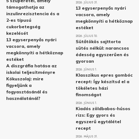
5 szuperétel, amely
2026. JÚLIUS 31.
támogathatja az
13 egyserpenyős nyári
inzulinrezisztencia és a
vacsora, amely
2-es típusú
megkönnyíti a hétköznap
cukorbetegség
estéket
kezelését
2026. JÚLIUS 10.
13 egyserpenyős nyári
Sütőtökös sajttorta
vacsora, amely
sütés nélkül: narancsos
megkönnyíti a hétköznap
édesség egyszerűen és
estéket
gyorsan
A diszgráfia hatása az
2026. JÚNIUS 1.
iskolai teljesítményre
Klasszikus epres gombóc
Kókuszolaj: mire
recept: Így készítsd el a
figyeljünk a
tökéletes házi
fogyasztásánál és
finomságot
használatánál?
2026. JÚNIUS 1.
Kiadós zöldbabos-húsos
rizs: Egy gyors és
egyszerű egytálétel
recept
2026. MÁJUS 31.