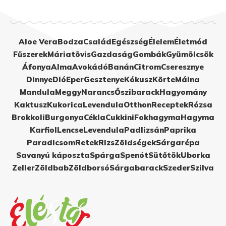
Aloe Vera
Bodza
Család
Egészség
Élelem
Életmód
Fűszerek
Máriatövis
Gazdaság
Gombák
Gyümölcsök
Áfonya
Alma
Avokádó
Banán
Citrom
Cseresznye
Dinnye
Dió
Eper
Gesztenye
Kókusz
Körte
Málna
Mandula
Meggy
Narancs
Őszibarack
Hagyomány
Kaktusz
Kukorica
Levendula
Otthon
Receptek
Rózsa
Brokkoli
Burgonya
Cékla
Cukkini
Fokhagyma
Hagyma
Karfiol
Lencse
Levendula
Padlizsán
Paprika
Paradicsom
Retek
Rizs
Zöldségek
Sárgarépa
Savanyú káposzta
Spárga
Spenót
Sütőtök
Uborka
Zeller
Zöldbab
Zöldborsó
Sárgabarack
Szeder
Szilva