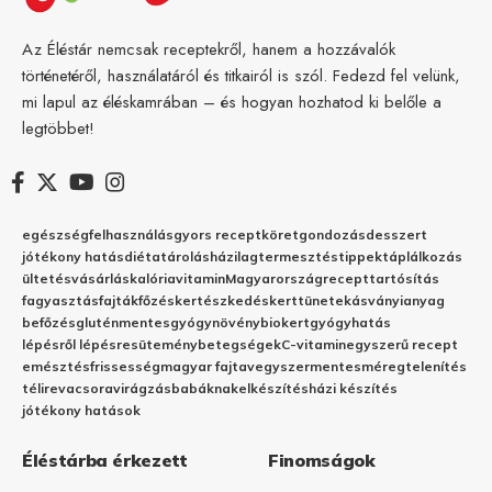
Az Éléstár nemcsak receptekről, hanem a hozzávalók
történetéről, használatáról és titkairól is szól. Fedezd fel velünk,
mi lapul az éléskamrában – és hogyan hozhatod ki belőle a
legtöbbet!
egészség
felhasználás
gyors recept
köret
gondozás
desszert
jótékony hatás
diéta
tárolás
házilag
termesztés
tippek
táplálkozás
ültetés
vásárlás
kalória
vitamin
Magyarország
recept
tartósítás
fagyasztás
fajták
főzés
kertészkedés
kert
tünetek
ásványianyag
befőzés
gluténmentes
gyógynövény
biokert
gyógyhatás
lépésről lépésre
sütemény
betegségek
C-vitamin
egyszerű recept
emésztés
frissesség
magyar fajta
vegyszermentes
méregtelenítés
télire
vacsora
virágzás
babáknak
elkészítés
házi készítés
jótékony hatások
Éléstárba érkezett
Finomságok