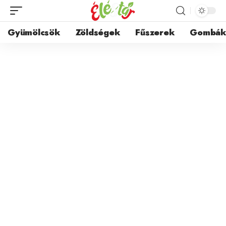
Gyümölcsök
Zöldségek
Fűszerek
Gombá