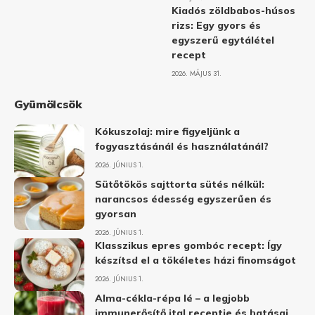
Kiadós zöldbabos-húsos
rizs: Egy gyors és
egyszerű egytálétel
recept
2026. MÁJUS 31.
Gyümölcsök
Kókuszolaj: mire figyeljünk a
fogyasztásánál és használatánál?
2026. JÚNIUS 1.
Sütőtökös sajttorta sütés nélkül:
narancsos édesség egyszerűen és
gyorsan
2026. JÚNIUS 1.
Klasszikus epres gombóc recept: Így
készítsd el a tökéletes házi finomságot
2026. JÚNIUS 1.
Alma-cékla-répa lé – a legjobb
immunerősítő ital receptje és hatásai