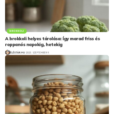
BROKKOLI
A brokkoli helyes tárolása: Így marad friss és
roppanós napokig, hetekig
ÉLÉSTÁR.HU
2025. SZEPTEMBER 9.