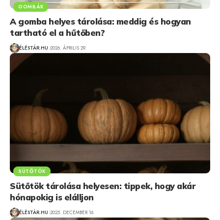
GOMBÁK
A gomba helyes tárolása: meddig és hogyan
tartható el a hűtőben?
ÉLÉSTÁR.HU
2026. ÁPRILIS 29.
SÜTŐTÖK
Sütőtök tárolása helyesen: tippek, hogy akár
hónapokig is elálljon
ÉLÉSTÁR.HU
2025. DECEMBER 16.