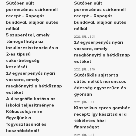
Sütőben sült
Sütőben sült
parmezános csirkemell
parmezános csirkemell
recept – Ropogós
recept – Ropogós
bundával, olajban sütés
bundával, olajban sütés
nélkül
nélkül
5 szuperétel, amely
2026. JÚLIUS 31.
támogathatja az
13 egyserpenyős nyári
inzulinrezisztencia és a
vacsora, amely
2-es típusú
megkönnyíti a hétköznap
cukorbetegség
estéket
kezelését
2026. JÚLIUS 10.
13 egyserpenyős nyári
Sütőtökös sajttorta
vacsora, amely
sütés nélkül: narancsos
megkönnyíti a hétköznap
édesség egyszerűen és
estéket
gyorsan
A diszgráfia hatása az
2026. JÚNIUS 1.
iskolai teljesítményre
Klasszikus epres gombóc
Kókuszolaj: mire
recept: Így készítsd el a
figyeljünk a
tökéletes házi
fogyasztásánál és
finomságot
használatánál?
2026. JÚNIUS 1.