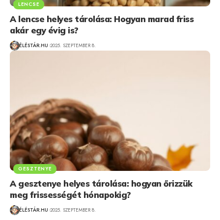
LENCSE
A lencse helyes tárolása: Hogyan marad friss
akár egy évig is?
ÉLÉSTÁR.HU
2025. SZEPTEMBER 8.
GESZTENYE
A gesztenye helyes tárolása: hogyan őrizzük
meg frissességét hónapokig?
ÉLÉSTÁR.HU
2025. SZEPTEMBER 8.