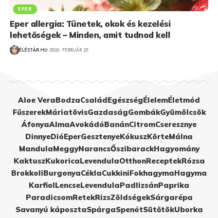
EPER
Eper allergia: Tünetek, okok és kezelési
lehetőségek – Minden, amit tudnod kell
ÉLÉSTÁR.HU
2026. FEBRUÁR 25.
Aloe Vera
Bodza
Család
Egészség
Élelem
Életmód
Fűszerek
Máriatövis
Gazdaság
Gombák
Gyümölcsök
Áfonya
Alma
Avokádó
Banán
Citrom
Cseresznye
Dinnye
Dió
Eper
Gesztenye
Kókusz
Körte
Málna
Mandula
Meggy
Narancs
Őszibarack
Hagyomány
Kaktusz
Kukorica
Levendula
Otthon
Receptek
Rózsa
Brokkoli
Burgonya
Cékla
Cukkini
Fokhagyma
Hagyma
Karfiol
Lencse
Levendula
Padlizsán
Paprika
Paradicsom
Retek
Rizs
Zöldségek
Sárgarépa
Savanyú káposzta
Spárga
Spenót
Sütőtök
Uborka