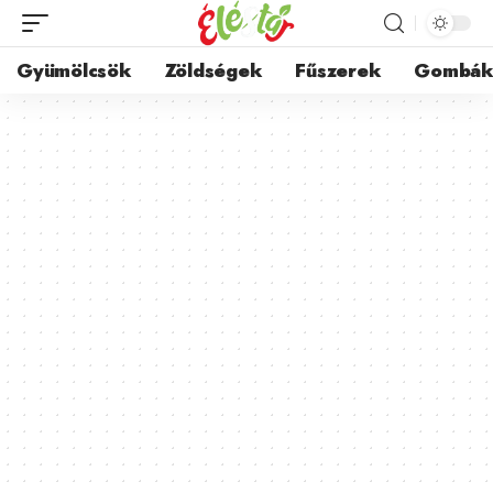
Gyümölcsök
Zöldségek
Fűszerek
Gombá