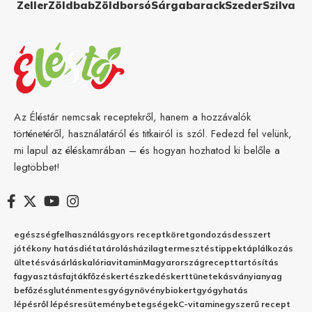
Zeller
Zöldbab
Zöldborsó
Sárgabarack
Szeder
Szilva
Az Éléstár nemcsak receptekről, hanem a hozzávalók
történetéről, használatáról és titkairól is szól. Fedezd fel velünk,
mi lapul az éléskamrában – és hogyan hozhatod ki belőle a
legtöbbet!
egészség
felhasználás
gyors recept
köret
gondozás
desszert
jótékony hatás
diéta
tárolás
házilag
termesztés
tippek
táplálkozás
ültetés
vásárlás
kalória
vitamin
Magyarország
recept
tartósítás
fagyasztás
fajták
főzés
kertészkedés
kert
tünetek
ásványianyag
befőzés
gluténmentes
gyógynövény
biokert
gyógyhatás
lépésről lépésre
sütemény
betegségek
C-vitamin
egyszerű recept