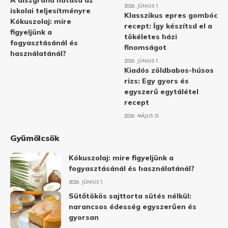
A diszgráfia hatása az
2026. JÚNIUS 1.
iskolai teljesítményre
Klasszikus epres gombóc
Kókuszolaj: mire
recept: Így készítsd el a
figyeljünk a
tökéletes házi
fogyasztásánál és
finomságot
használatánál?
2026. JÚNIUS 1.
Kiadós zöldbabos-húsos
rizs: Egy gyors és
egyszerű egytálétel
recept
2026. MÁJUS 31.
Gyümölcsök
Kókuszolaj: mire figyeljünk a
fogyasztásánál és használatánál?
2026. JÚNIUS 1.
Sütőtökös sajttorta sütés nélkül:
narancsos édesség egyszerűen és
gyorsan