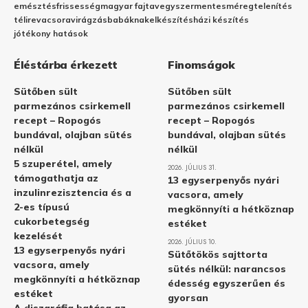
emésztés
frissesség
magyar fajta
vegyszermentes
méregtelenítés
télire
vacsora
virágzás
babáknak
elkészítés
házi készítés
jótékony hatások
Éléstárba érkezett
Finomságok
Sütőben sült
Sütőben sült
parmezános csirkemell
parmezános csirkemell
recept – Ropogós
recept – Ropogós
bundával, olajban sütés
bundával, olajban sütés
nélkül
nélkül
5 szuperétel, amely
2026. JÚLIUS 31.
támogathatja az
13 egyserpenyős nyári
inzulinrezisztencia és a
vacsora, amely
2-es típusú
megkönnyíti a hétköznap
cukorbetegség
estéket
kezelését
2026. JÚLIUS 10.
13 egyserpenyős nyári
Sütőtökös sajttorta
vacsora, amely
sütés nélkül: narancsos
megkönnyíti a hétköznap
édesség egyszerűen és
estéket
gyorsan