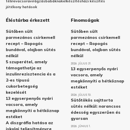
télire
vacsora
virágzás
babáknak
elkészítés
házi készítés
jótékony hatások
Éléstárba érkezett
Finomságok
Sütőben sült
Sütőben sült
parmezános csirkemell
parmezános csirkemell
recept – Ropogós
recept – Ropogós
bundával, olajban sütés
bundával, olajban sütés
nélkül
nélkül
5 szuperétel, amely
2026. JÚLIUS 31.
támogathatja az
13 egyserpenyős nyári
inzulinrezisztencia és a
vacsora, amely
2-es típusú
megkönnyíti a hétköznap
cukorbetegség
estéket
kezelését
2026. JÚLIUS 10.
13 egyserpenyős nyári
Sütőtökös sajttorta
vacsora, amely
sütés nélkül: narancsos
megkönnyíti a hétköznap
édesség egyszerűen és
estéket
gyorsan
A diszgráfia hatása az
2026. JÚNIUS 1.
iskolai teljesítményre