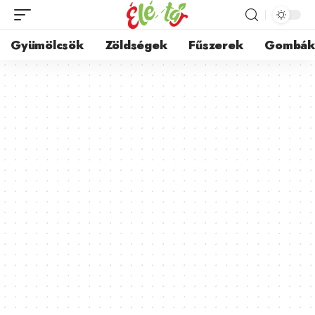
Gyümölcsök
Zöldségek
Fűszerek
Gombá