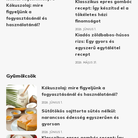
Klasszikus epres gombóc
Kókuszolaj: mire
recept: Így készítsd el a
figyeljünk a
tökéletes házi
fogyasztásánál és
finomságot
használatánál?
2026. JÚNIUS 1.
Kiadós zöldbabos-húsos
rizs: Egy gyors és
egyszerű egytálétel
recept
2026. MÁJUS 31.
Gyümölcsök
Kókuszolaj: mire figyeljünk a
fogyasztásánál és használatánál?
2026. JÚNIUS 1.
Sütőtökös sajttorta sütés nélkül:
narancsos édesség egyszerűen és
gyorsan
2026. JÚNIUS 1.
Klasszikus epres gombóc recept: Így