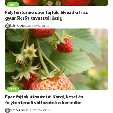
EPER
Folytontermő eper fajták: Élvezd a friss
gyümölcsöt tavasztól őszig
ÉLÉSTÁR.HU
2025. NOVEMBER 19.
EPER
Eper fajták útmutató: Korai, kései és
folytontermő változatok a kertedbe
ÉLÉSTÁR.HU
2025. SZEPTEMBER 29.