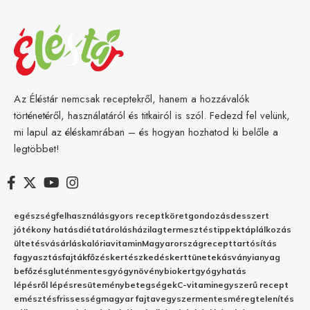
Az Éléstár nemcsak receptekről, hanem a hozzávalók
történetéről, használatáról és titkairól is szól. Fedezd fel velünk,
mi lapul az éléskamrában – és hogyan hozhatod ki belőle a
legtöbbet!
egészség
felhasználás
gyors recept
köret
gondozás
desszert
jótékony hatás
diéta
tárolás
házilag
termesztés
tippek
táplálkozás
ültetés
vásárlás
kalória
vitamin
Magyarország
recept
tartósítás
fagyasztás
fajták
főzés
kertészkedés
kert
tünetek
ásványianyag
befőzés
gluténmentes
gyógynövény
biokert
gyógyhatás
lépésről lépésre
sütemény
betegségek
C-vitamin
egyszerű recept
emésztés
frissesség
magyar fajta
vegyszermentes
méregtelenítés