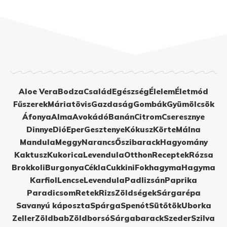
Aloe Vera
Bodza
Család
Egészség
Élelem
Életmód
Fűszerek
Máriatövis
Gazdaság
Gombák
Gyümölcsök
Áfonya
Alma
Avokádó
Banán
Citrom
Cseresznye
Dinnye
Dió
Eper
Gesztenye
Kókusz
Körte
Málna
Mandula
Meggy
Narancs
Őszibarack
Hagyomány
Kaktusz
Kukorica
Levendula
Otthon
Receptek
Rózsa
Brokkoli
Burgonya
Cékla
Cukkini
Fokhagyma
Hagyma
Karfiol
Lencse
Levendula
Padlizsán
Paprika
Paradicsom
Retek
Rizs
Zöldségek
Sárgarépa
Savanyú káposzta
Spárga
Spenót
Sütőtök
Uborka
Zeller
Zöldbab
Zöldborsó
Sárgabarack
Szeder
Szilva