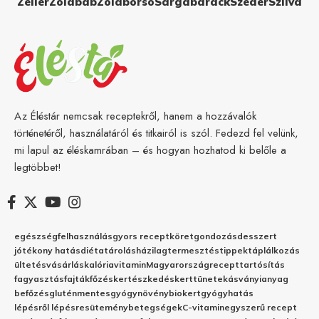
Zeller
Zöldbab
Zöldborsó
Sárgabarack
Szeder
Szilva
Az Éléstár nemcsak receptekről, hanem a hozzávalók
történetéről, használatáról és titkairól is szól. Fedezd fel velünk,
mi lapul az éléskamrában – és hogyan hozhatod ki belőle a
legtöbbet!
egészség
felhasználás
gyors recept
köret
gondozás
desszert
jótékony hatás
diéta
tárolás
házilag
termesztés
tippek
táplálkozás
ültetés
vásárlás
kalória
vitamin
Magyarország
recept
tartósítás
fagyasztás
fajták
főzés
kertészkedés
kert
tünetek
ásványianyag
befőzés
gluténmentes
gyógynövény
biokert
gyógyhatás
lépésről lépésre
sütemény
betegségek
C-vitamin
egyszerű recept