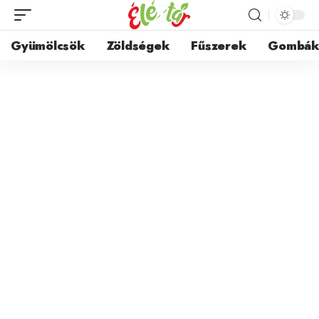
Gyümölcsök
Zöldségek
Fűszerek
Gombá