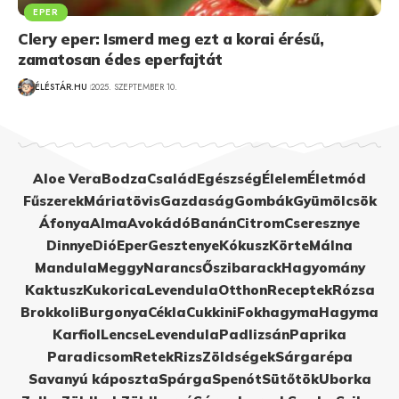
EPER
Clery eper: Ismerd meg ezt a korai érésű,
zamatosan édes eperfajtát
ÉLÉSTÁR.HU
2025. SZEPTEMBER 10.
Aloe Vera
Bodza
Család
Egészség
Élelem
Életmód
Fűszerek
Máriatövis
Gazdaság
Gombák
Gyümölcsök
Áfonya
Alma
Avokádó
Banán
Citrom
Cseresznye
Dinnye
Dió
Eper
Gesztenye
Kókusz
Körte
Málna
Mandula
Meggy
Narancs
Őszibarack
Hagyomány
Kaktusz
Kukorica
Levendula
Otthon
Receptek
Rózsa
Brokkoli
Burgonya
Cékla
Cukkini
Fokhagyma
Hagyma
Karfiol
Lencse
Levendula
Padlizsán
Paprika
Paradicsom
Retek
Rizs
Zöldségek
Sárgarépa
Savanyú káposzta
Spárga
Spenót
Sütőtök
Uborka