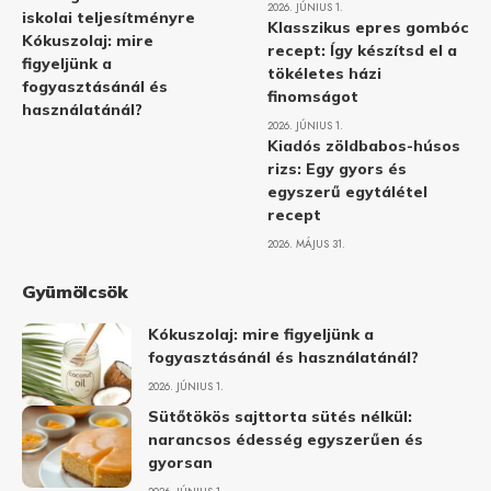
2026. JÚNIUS 1.
iskolai teljesítményre
Klasszikus epres gombóc
Kókuszolaj: mire
recept: Így készítsd el a
figyeljünk a
tökéletes házi
fogyasztásánál és
finomságot
használatánál?
2026. JÚNIUS 1.
Kiadós zöldbabos-húsos
rizs: Egy gyors és
egyszerű egytálétel
recept
2026. MÁJUS 31.
Gyümölcsök
Kókuszolaj: mire figyeljünk a
fogyasztásánál és használatánál?
2026. JÚNIUS 1.
Sütőtökös sajttorta sütés nélkül:
narancsos édesség egyszerűen és
gyorsan