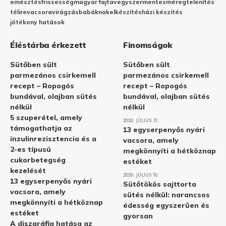
emésztés
frissesség
magyar fajta
vegyszermentes
méregtelenítés
télire
vacsora
virágzás
babáknak
elkészítés
házi készítés
jótékony hatások
Éléstárba érkezett
Finomságok
Sütőben sült
Sütőben sült
parmezános csirkemell
parmezános csirkemell
recept – Ropogós
recept – Ropogós
bundával, olajban sütés
bundával, olajban sütés
nélkül
nélkül
5 szuperétel, amely
2026. JÚLIUS 31.
támogathatja az
13 egyserpenyős nyári
inzulinrezisztencia és a
vacsora, amely
2-es típusú
megkönnyíti a hétköznap
cukorbetegség
estéket
kezelését
2026. JÚLIUS 10.
13 egyserpenyős nyári
Sütőtökös sajttorta
vacsora, amely
sütés nélkül: narancsos
megkönnyíti a hétköznap
édesség egyszerűen és
estéket
gyorsan
A diszgráfia hatása az