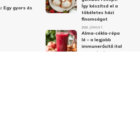
Így készítsd el a
: Egy gyors és
tökéletes házi
finomságot
2026. JÚNIUS 1.
Alma-cékla-répa
lé – a legjobb
immunerősítő ital
receptje és
hatásai
2026. JÚNIUS 1.
Almás-mákos
sütemények: A
legjobb receptek
a klasszikus
ízpárosítással
2026. MÁJUS 31.
delmi nyilatkozat
Felhasználási feltételek
Kapcsolat