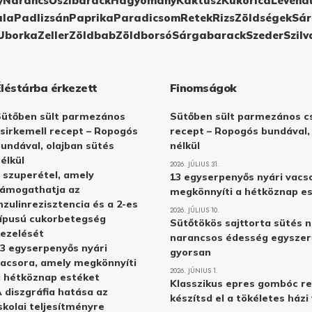
y
Narancs
Őszibarack
Hagyomány
Kaktusz
Kukorica
Levend
ula
Padlizsán
Paprika
Paradicsom
Retek
Rizs
Zöldségek
Sár
Uborka
Zeller
Zöldbab
Zöldborsó
Sárgabarack
Szeder
Szilv
Éléstárba érkezett
Finomságok
Sütőben sült parmezános
Sütőben sült parmezános cs
sirkemell recept – Ropogós
recept – Ropogós bundával,
undával, olajban sütés
nélkül
élkül
2026. JÚLIUS 31.
 szuperétel, amely
13 egyserpenyős nyári vacs
támogathatja az
megkönnyíti a hétköznap e
nzulinrezisztencia és a 2-es
2026. JÚLIUS 10.
ípusú cukorbetegség
Sütőtökös sajttorta sütés n
ezelését
narancsos édesség egyszer
3 egyserpenyős nyári
gyorsan
acsora, amely megkönnyíti
2026. JÚNIUS 1.
 hétköznap estéket
Klasszikus epres gombóc re
 diszgráfia hatása az
készítsd el a tökéletes ház
skolai teljesítményre