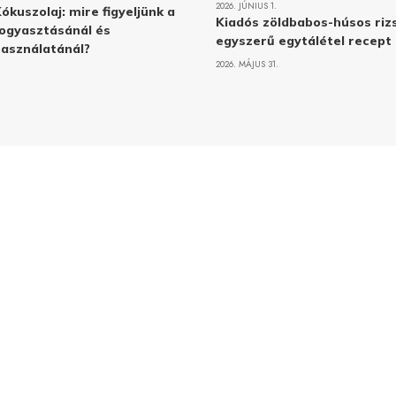
2026. JÚNIUS 1.
ókuszolaj: mire figyeljünk a
Kiadós zöldbabos-húsos rizs
ogyasztásánál és
egyszerű egytálétel recept
asználatánál?
2026. MÁJUS 31.
Adatvé