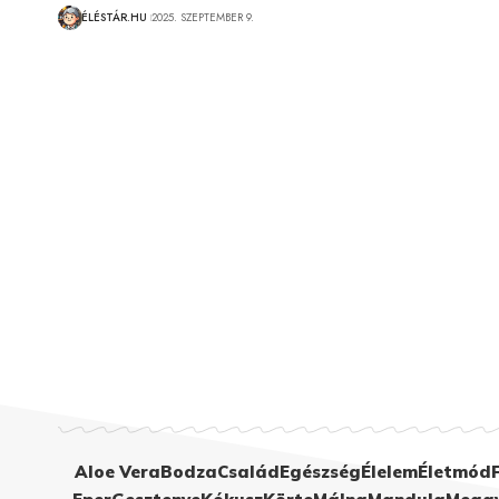
ÉLÉSTÁR.HU
2025. SZEPTEMBER 9.
Aloe Vera
Bodza
Család
Egészség
Élelem
Életmód