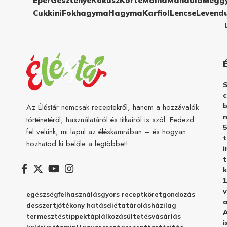
Eper
Gesztenye
Kókusz
Körte
Málna
Mandula
Megg
Cukkini
Fokhagyma
Hagyma
Karfiol
Lencse
Levend
c
b
Az Éléstár nemcsak receptekről, hanem a hozzávalók
n
történetéről, használatáról és titkairól is szól. Fedezd
5
fel velünk, mi lapul az éléskamrában – és hogyan
hozhatod ki belőle a legtöbbet!
i
t
k
1
v
egészség
felhasználás
gyors recept
köret
gondozás
a
desszert
jótékony hatás
diéta
tárolás
házilag
A
termesztés
tippek
táplálkozás
ültetés
vásárlás
i