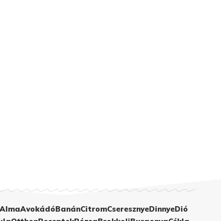
Alma
Avokádó
Banán
Citrom
Cseresznye
Dinnye
Dió