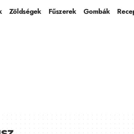
k
Zöldségek
Fűszerek
Gombák
Rece
usz