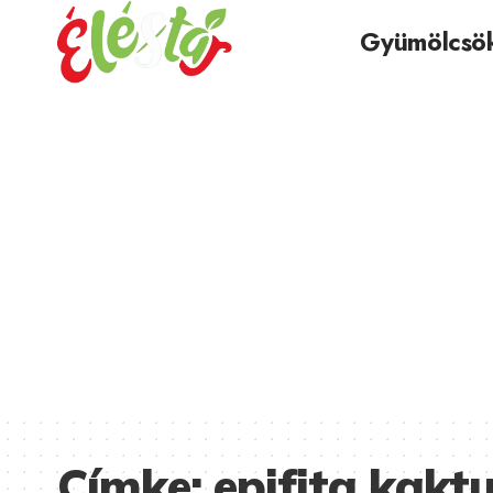
Gyümölcsö
Címke:
epifita kakt