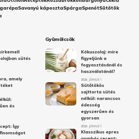
ula
Otthon
Receptek
Rózsa
Brokkoli
Burgonya
Cékla
garépa
Savanyú káposzta
Spárga
Spenót
Sütőtök
a
Gyümölcsök
irkemell
Kókuszolaj: mire
 olajban sütés
figyeljünk a
fogyasztásánál és
használatánál?
ora, amely
2026. JÚNIUS 1.
stéket
Sütőtökös
sajttorta sütés
nélkül: narancsos
élkül:
édesség
űen és
egyszerűen és
gyorsan
cept: Így
2026. JÚNIUS 1.
Klasszikus epres
i finomságot
gombóc recept: