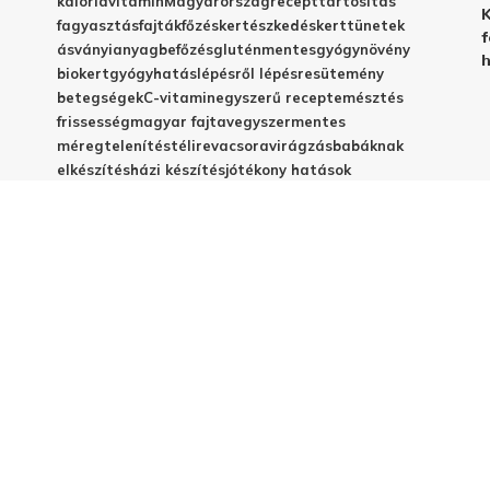
kalória
vitamin
Magyarország
recept
tartósítás
K
fagyasztás
fajták
főzés
kertészkedés
kert
tünetek
f
ásványianyag
befőzés
gluténmentes
gyógynövény
h
biokert
gyógyhatás
lépésről lépésre
sütemény
betegségek
C-vitamin
egyszerű recept
emésztés
frissesség
magyar fajta
vegyszermentes
méregtelenítés
télire
vacsora
virágzás
babáknak
elkészítés
házi készítés
jótékony hatások
© 2025 - Elestar.hu