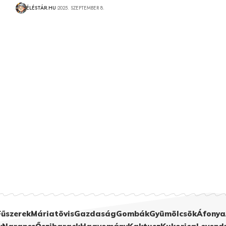
ÉLÉSTÁR.HU
2025. SZEPTEMBER 8.
Fűszerek
Máriatövis
Gazdaság
Gombák
Gyümölcsök
Áfonya