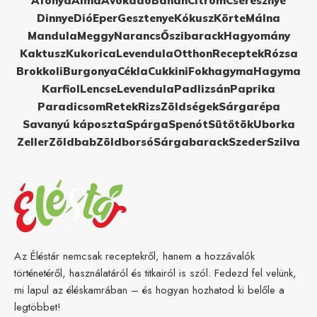
Áfonya
Alma
Avokádó
Banán
Citrom
Cseresznye
Dinnye
Dió
Eper
Gesztenye
Kókusz
Körte
Málna
Mandula
Meggy
Narancs
Őszibarack
Hagyomány
Kaktusz
Kukorica
Levendula
Otthon
Receptek
Rózsa
Brokkoli
Burgonya
Cékla
Cukkini
Fokhagyma
Hagyma
Karfiol
Lencse
Levendula
Padlizsán
Paprika
Paradicsom
Retek
Rizs
Zöldségek
Sárgarépa
Savanyú káposzta
Spárga
Spenót
Sütőtök
Uborka
Zeller
Zöldbab
Zöldborsó
Sárgabarack
Szeder
Szilva
Az Éléstár nemcsak receptekről, hanem a hozzávalók
történetéről, használatáról és titkairól is szól. Fedezd fel velünk,
mi lapul az éléskamrában – és hogyan hozhatod ki belőle a
legtöbbet!