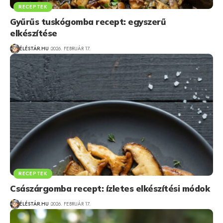
RECEPTEK
Gyűrűs tuskógomba recept: egyszerű
elkészítése
ÉLÉSTÁR.HU
2026. FEBRUÁR 17.
RECEPTEK
Császárgomba recept: ízletes elkészítési módok
ÉLÉSTÁR.HU
2026. FEBRUÁR 17.