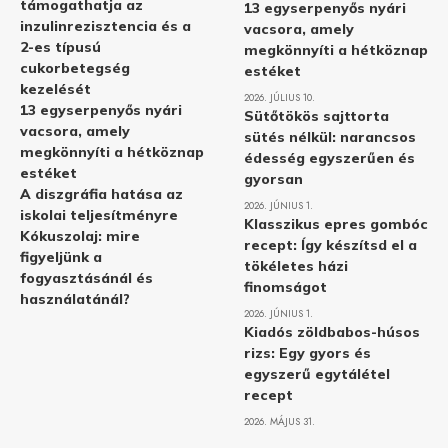
támogathatja az
13 egyserpenyős nyári
inzulinrezisztencia és a
vacsora, amely
2-es típusú
megkönnyíti a hétköznap
cukorbetegség
estéket
kezelését
2026. JÚLIUS 10.
13 egyserpenyős nyári
Sütőtökös sajttorta
vacsora, amely
sütés nélkül: narancsos
megkönnyíti a hétköznap
édesség egyszerűen és
estéket
gyorsan
A diszgráfia hatása az
2026. JÚNIUS 1.
iskolai teljesítményre
Klasszikus epres gombóc
Kókuszolaj: mire
recept: Így készítsd el a
figyeljünk a
tökéletes házi
fogyasztásánál és
finomságot
használatánál?
2026. JÚNIUS 1.
Kiadós zöldbabos-húsos
rizs: Egy gyors és
egyszerű egytálétel
recept
2026. MÁJUS 31.