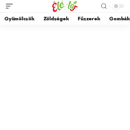
Gyümölcsök
Zöldségek
Fűszerek
Gombá