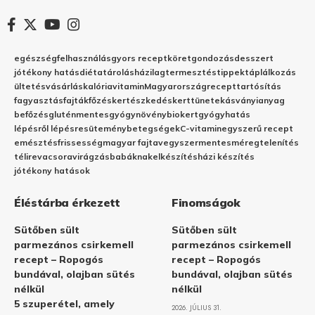
egészség
felhasználás
gyors recept
köret
gondozás
desszert
jótékony hatás
diéta
tárolás
házilag
termesztés
tippek
táplálkozás
ültetés
vásárlás
kalória
vitamin
Magyarország
recept
tartósítás
fagyasztás
fajták
főzés
kertészkedés
kert
tünetek
ásványianyag
befőzés
gluténmentes
gyógynövény
biokert
gyógyhatás
lépésről lépésre
sütemény
betegségek
C-vitamin
egyszerű recept
emésztés
frissesség
magyar fajta
vegyszermentes
méregtelenítés
télire
vacsora
virágzás
babáknak
elkészítés
házi készítés
jótékony hatások
Éléstárba érkezett
Finomságok
Sütőben sült
Sütőben sült
parmezános csirkemell
parmezános csirkemell
recept – Ropogós
recept – Ropogós
bundával, olajban sütés
bundával, olajban sütés
nélkül
nélkül
5 szuperétel, amely
2026. JÚLIUS 31.