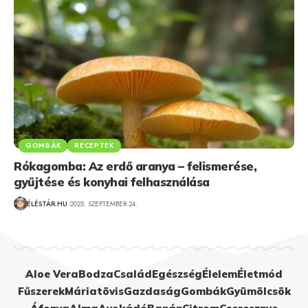
GOMBÁK
RECEPTEK
Rókagomba: Az erdő aranya – felismerése,
gyűjtése és konyhai felhasználása
ÉLÉSTÁR.HU
2025. SZEPTEMBER 24.
Aloe Vera
Bodza
Család
Egészség
Élelem
Életmód
Fűszerek
Máriatövis
Gazdaság
Gombák
Gyümölcsök