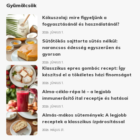
Gyümölcsök
Kókuszolaj: mire figyeljünk a
fogyasztásánál és használatánál?
2026. JÚNIUS 1.
Sütőtökös sajttorta sütés nélkül:
narancsos édesség egyszerűen és
gyorsan
2026. JÚNIUS 1.
Klasszikus epres gombóc recept: Így
készítsd el a tökéletes házi finomságot
2026. JÚNIUS 1.
Alma-cékla-répa lé – a legjobb
immunerősítő ital receptje és hatásai
2026. JÚNIUS 1.
Almás-mákos sütemények: A legjobb
receptek a klasszikus ízpárosítással
2026. MÁJUS 31.