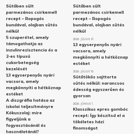
Sütőben sült
Sütőben sült
parmezános csirkemell
parmezános csirkemell
recept – Ropogós
recept – Ropogós
bundával, olajban sütés
bundával, olajban sütés
nélkül
nélkül
5 szuperétel, amely
2026. JÚLIUS 31.
támogathatja az
13 egyserpenyős nyári
inzulinrezisztencia és a
vacsora, amely
2-es típusú
megkönnyíti a hétköznap
cukorbetegség
estéket
kezelését
2026. JÚLIUS 10.
13 egyserpenyős nyári
Sütőtökös sajttorta
vacsora, amely
sütés nélkül: narancsos
megkönnyíti a hétköznap
édesség egyszerűen és
estéket
gyorsan
A diszgráfia hatása az
2026. JÚNIUS 1.
iskolai teljesítményre
Klasszikus epres gombóc
Kókuszolaj: mire
recept: Így készítsd el a
figyeljünk a
tökéletes házi
fogyasztásánál és
finomságot
használatánál?