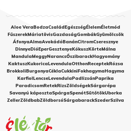
Aloe Vera
Bodza
Család
Egészség
Élelem
Életmód
Fűszerek
Máriatövis
Gazdaság
Gombák
Gyümölcsök
Áfonya
Alma
Avokádó
Banán
Citrom
Cseresznye
Dinnye
Dió
Eper
Gesztenye
Kókusz
Körte
Málna
Mandula
Meggy
Narancs
Őszibarack
Hagyomány
Kaktusz
Kukorica
Levendula
Otthon
Receptek
Rózsa
Brokkoli
Burgonya
Cékla
Cukkini
Fokhagyma
Hagyma
Karfiol
Lencse
Levendula
Padlizsán
Paprika
Paradicsom
Retek
Rizs
Zöldségek
Sárgarépa
Savanyú káposzta
Spárga
Spenót
Sütőtök
Uborka
Zeller
Zöldbab
Zöldborsó
Sárgabarack
Szeder
Szilva