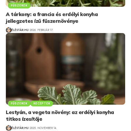
FŰSZEREK
A tárkony: a francia és erdélyi konyha
jellegzetes ízű fűszernövénye
ÉLÉSTÁR.HU
2026. FEBRUÁR 17.
FŰSZEREK
RECEPTEK
Lestyán, a vegeta növény: az erdélyi konyha
titkos ízesítője
ÉLÉSTÁR.HU
2025. NOVEMBER 14.