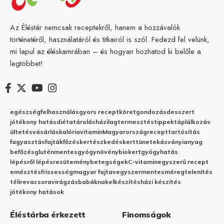
Az Éléstár nemcsak receptekről, hanem a hozzávalók
történetéről, használatáról és titkairól is szól. Fedezd fel velünk,
mi lapul az éléskamrában – és hogyan hozhatod ki belőle a
legtöbbet!
egészség
felhasználás
gyors recept
köret
gondozás
desszert
jótékony hatás
diéta
tárolás
házilag
termesztés
tippek
táplálkozás
ültetés
vásárlás
kalória
vitamin
Magyarország
recept
tartósítás
fagyasztás
fajták
főzés
kertészkedés
kert
tünetek
ásványianyag
befőzés
gluténmentes
gyógynövény
biokert
gyógyhatás
lépésről lépésre
sütemény
betegségek
C-vitamin
egyszerű recept
emésztés
frissesség
magyar fajta
vegyszermentes
méregtelenítés
télire
vacsora
virágzás
babáknak
elkészítés
házi készítés
jótékony hatások
Éléstárba érkezett
Finomságok