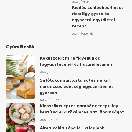
2026. JÚNIUS 1.
Kiadós zöldbabos-húsos
rizs: Egy gyors és
egyszerű egytálétel
recept
2026. MÁJUS 31.
Gyümölcsök
Kókuszolaj: mire figyeljünk a
fogyasztásánál és használatánál?
2026. JÚNIUS 1.
Sütőtökös sajttorta sütés nélkül:
narancsos édesség egyszerűen és
gyorsan
2026. JÚNIUS 1.
Klasszikus epres gombóc recept: Így
készítsd el a tökéletes házi finomságot
2026. JÚNIUS 1.
Alma-cékla-répa lé – a legjobb