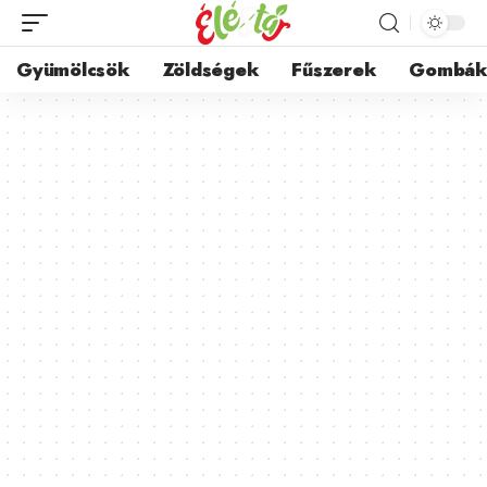
Gyümölcsök
Zöldségek
Fűszerek
Gombá