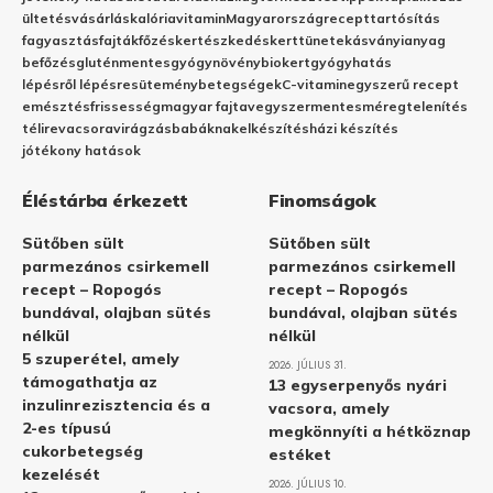
ültetés
vásárlás
kalória
vitamin
Magyarország
recept
tartósítás
fagyasztás
fajták
főzés
kertészkedés
kert
tünetek
ásványianyag
befőzés
gluténmentes
gyógynövény
biokert
gyógyhatás
lépésről lépésre
sütemény
betegségek
C-vitamin
egyszerű recept
emésztés
frissesség
magyar fajta
vegyszermentes
méregtelenítés
télire
vacsora
virágzás
babáknak
elkészítés
házi készítés
jótékony hatások
Éléstárba érkezett
Finomságok
Sütőben sült
Sütőben sült
parmezános csirkemell
parmezános csirkemell
recept – Ropogós
recept – Ropogós
bundával, olajban sütés
bundával, olajban sütés
nélkül
nélkül
5 szuperétel, amely
2026. JÚLIUS 31.
támogathatja az
13 egyserpenyős nyári
inzulinrezisztencia és a
vacsora, amely
2-es típusú
megkönnyíti a hétköznap
cukorbetegség
estéket
kezelését
2026. JÚLIUS 10.