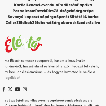
Karfiol
Lencse
Levendula
Padlizsán
Paprika
Paradicsom
Retek
Rizs
Zöldségek
Sárgarépa
Savanyú káposzta
Spárga
Spenót
Sütőtök
Uborka
Zeller
Zöldbab
Zöldborsó
Sárgabarack
Szeder
Szilva
Az Éléstár nemcsak receptekről, hanem a hozzávalók
történetéről, használatáról és titkairól is szól. Fedezd fel velünk,
mi lapul az éléskamrában – és hogyan hozhatod ki belőle a
legtöbbet!
egészség
felhasználás
gyors recept
köret
gondozás
desszert
jótékony hatás
diéta
tárolás
házilag
termesztés
tippek
táplálkozás