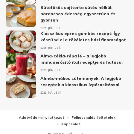
Sütőtökös sajttorta sütés nélkül:
narancsos édesség egyszerűen és
gyorsan
2026. JÚNIUS 1.
Klasszikus epres gombóc recept: Így
készítsd el a tökéletes házi finomságot
2026. JÚNIUS 1.
Alma-cékla-répa lé – a legjobb
immunerősítő ital receptje és hatásai
2026. JÚNIUS 1.
Almás-mákos sütemények: A legjobb
receptek a klasszikus ízpárosítással
2026. MÁJUS 31.
Adatvédelmi nyilatkozat
Felhasználási feltételek
Kapcsolat