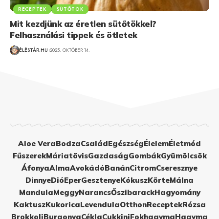
RECEPTEK
SÜTŐTÖK
Mit kezdjünk az éretlen sütőtökkel?
Felhasználási tippek és ötletek
ÉLÉSTÁR.HU
2025. OKTÓBER 14.
Aloe Vera
Bodza
Család
Egészség
Élelem
Életmód
Fűszerek
Máriatövis
Gazdaság
Gombák
Gyümölcsök
Áfonya
Alma
Avokádó
Banán
Citrom
Cseresznye
Dinnye
Dió
Eper
Gesztenye
Kókusz
Körte
Málna
Mandula
Meggy
Narancs
Őszibarack
Hagyomány
Kaktusz
Kukorica
Levendula
Otthon
Receptek
Rózsa
Brokkoli
Burgonya
Cékla
Cukkini
Fokhagyma
Hagyma