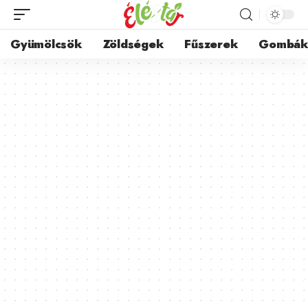
Gyümölcsök
Zöldségek
Fűszerek
Gombá