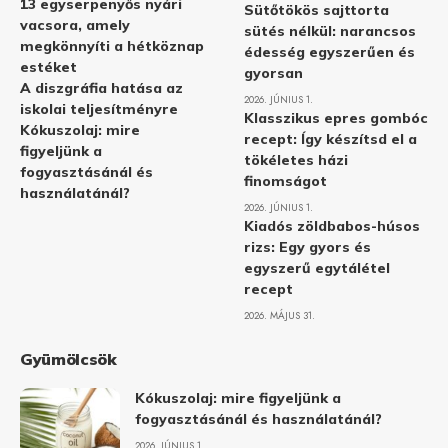
13 egyserpenyős nyári
Sütőtökös sajttorta
vacsora, amely
sütés nélkül: narancsos
megkönnyíti a hétköznap
édesség egyszerűen és
estéket
gyorsan
A diszgráfia hatása az
2026. JÚNIUS 1.
iskolai teljesítményre
Klasszikus epres gombóc
Kókuszolaj: mire
recept: Így készítsd el a
figyeljünk a
tökéletes házi
fogyasztásánál és
finomságot
használatánál?
2026. JÚNIUS 1.
Kiadós zöldbabos-húsos
rizs: Egy gyors és
egyszerű egytálétel
recept
2026. MÁJUS 31.
Gyümölcsök
Kókuszolaj: mire figyeljünk a
fogyasztásánál és használatánál?
2026. JÚNIUS 1.