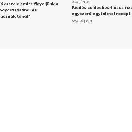
2026. JÚNIUS 1.
ókuszolaj: mire figyeljünk a
Kiadós zöldbabos-húsos rizs
ogyasztásánál és
egyszerű egytálétel recept
asználatánál?
2026. MÁJUS 31.
Adatvé