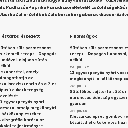
y
Narancs
Őszibarack
Hagyomány
Kaktusz
Kukorica
Levend
ula
Padlizsán
Paprika
Paradicsom
Retek
Rizs
Zöldségek
Sár
Uborka
Zeller
Zöldbab
Zöldborsó
Sárgabarack
Szeder
Szilv
Éléstárba érkezett
Finomságok
Sütőben sült parmezános
Sütőben sült parmezános cs
sirkemell recept – Ropogós
recept – Ropogós bundával,
undával, olajban sütés
nélkül
élkül
2026. JÚLIUS 31.
 szuperétel, amely
13 egyserpenyős nyári vacs
támogathatja az
megkönnyíti a hétköznap e
nzulinrezisztencia és a 2-es
2026. JÚLIUS 10.
ípusú cukorbetegség
Sütőtökös sajttorta sütés n
ezelését
narancsos édesség egyszer
3 egyserpenyős nyári
gyorsan
acsora, amely megkönnyíti
2026. JÚNIUS 1.
 hétköznap estéket
Klasszikus epres gombóc re
 diszgráfia hatása az
készítsd el a tökéletes ház
skolai teljesítményre