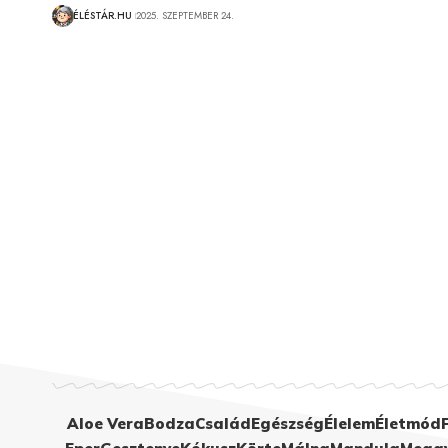
ÉLÉSTÁR.HU
2025. SZEPTEMBER 24.
Aloe Vera
Bodza
Család
Egészség
Élelem
Életmód