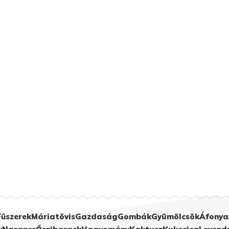
Fűszerek
Máriatövis
Gazdaság
Gombák
Gyümölcsök
Áfonya