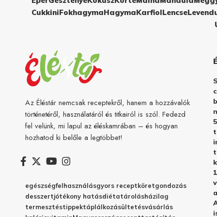
Eper
Gesztenye
Kókusz
Körte
Málna
Mandula
Megg
Cukkini
Fokhagyma
Hagyma
Karfiol
Lencse
Levend
c
b
Az Éléstár nemcsak receptekről, hanem a hozzávalók
n
történetéről, használatáról és titkairól is szól. Fedezd
5
fel velünk, mi lapul az éléskamrában – és hogyan
hozhatod ki belőle a legtöbbet!
i
t
k
1
v
egészség
felhasználás
gyors recept
köret
gondozás
a
desszert
jótékony hatás
diéta
tárolás
házilag
A
termesztés
tippek
táplálkozás
ültetés
vásárlás
i