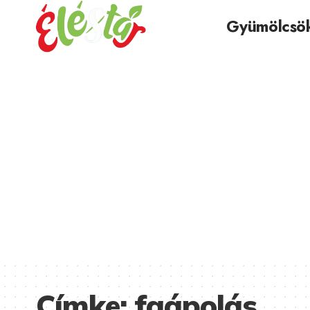
Gyümölcsö
Címke:
faápolás