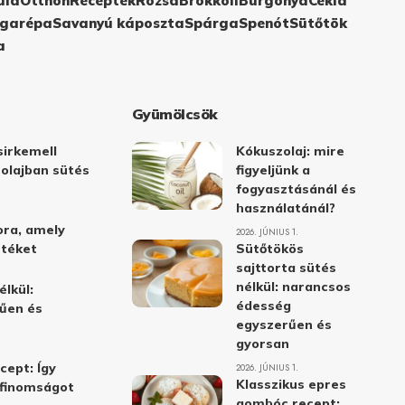
ula
Otthon
Receptek
Rózsa
Brokkoli
Burgonya
Cékla
garépa
Savanyú káposzta
Spárga
Spenót
Sütőtök
a
Gyümölcsök
irkemell
Kókuszolaj: mire
 olajban sütés
figyeljünk a
fogyasztásánál és
használatánál?
ora, amely
2026. JÚNIUS 1.
stéket
Sütőtökös
sajttorta sütés
nélkül: narancsos
élkül:
édesség
űen és
egyszerűen és
gyorsan
cept: Így
2026. JÚNIUS 1.
Klasszikus epres
i finomságot
gombóc recept: