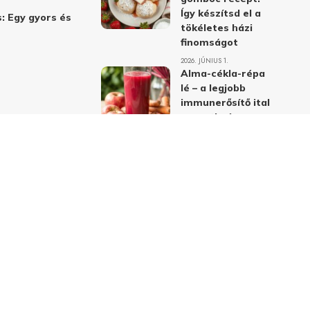
Így készítsd el a
: Egy gyors és
tökéletes házi
finomságot
2026. JÚNIUS 1.
Alma-cékla-répa
lé – a legjobb
immunerősítő ital
receptje és
hatásai
2026. JÚNIUS 1.
Almás-mákos
sütemények: A
legjobb receptek
a klasszikus
ízpárosítással
2026. MÁJUS 31.
delmi nyilatkozat
Felhasználási feltételek
Kapcsolat