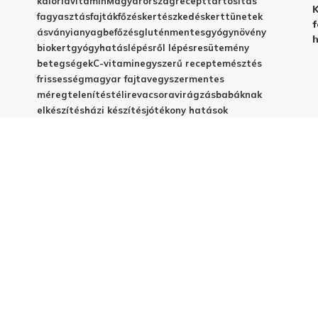
kalória
vitamin
Magyarország
recept
tartósítás
K
fagyasztás
fajták
főzés
kertészkedés
kert
tünetek
f
ásványianyag
befőzés
gluténmentes
gyógynövény
h
biokert
gyógyhatás
lépésről lépésre
sütemény
betegségek
C-vitamin
egyszerű recept
emésztés
frissesség
magyar fajta
vegyszermentes
méregtelenítés
télire
vacsora
virágzás
babáknak
elkészítés
házi készítés
jótékony hatások
© 2025 - Elestar.hu