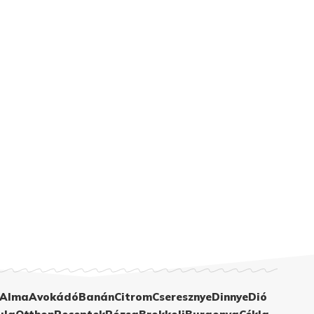
Alma
Avokádó
Banán
Citrom
Cseresznye
Dinnye
Dió