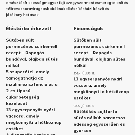
emésztés
frissesség
magyar fajta
vegyszermentes
méregtelenítés
télire
vacsora
virágzás
babáknak
elkészítés
házi készítés
jótékony hatások
Éléstárba érkezett
Finomságok
Sütőben sült
Sütőben sült
parmezános csirkemell
parmezános csirkemell
recept – Ropogós
recept – Ropogós
bundával, olajban sütés
bundával, olajban sütés
nélkül
nélkül
5 szuperétel, amely
2026. JÚLIUS 31.
támogathatja az
13 egyserpenyős nyári
inzulinrezisztencia és a
vacsora, amely
2-es típusú
megkönnyíti a hétköznap
cukorbetegség
estéket
kezelését
2026. JÚLIUS 10.
13 egyserpenyős nyári
Sütőtökös sajttorta
vacsora, amely
sütés nélkül: narancsos
megkönnyíti a hétköznap
édesség egyszerűen és
estéket
gyorsan