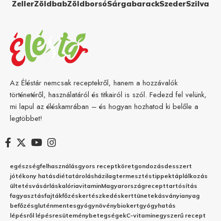
Zeller
Zöldbab
Zöldborsó
Sárgabarack
Szeder
Szilva
Az Éléstár nemcsak receptekről, hanem a hozzávalók
történetéről, használatáról és titkairól is szól. Fedezd fel velünk,
mi lapul az éléskamrában – és hogyan hozhatod ki belőle a
legtöbbet!
egészség
felhasználás
gyors recept
köret
gondozás
desszert
jótékony hatás
diéta
tárolás
házilag
termesztés
tippek
táplálkozás
ültetés
vásárlás
kalória
vitamin
Magyarország
recept
tartósítás
fagyasztás
fajták
főzés
kertészkedés
kert
tünetek
ásványianyag
befőzés
gluténmentes
gyógynövény
biokert
gyógyhatás
lépésről lépésre
sütemény
betegségek
C-vitamin
egyszerű recept