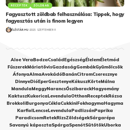
RECEPTEK
ZÖLDBAB
Fagyasztott zöldbab felhasználása: Tippek, hogy
fagyasztás után is finom legyen
ÉLÉSTÁR.HU
2025. SZEPTEMBER 9.
Aloe Vera
Bodza
Család
Egészség
Élelem
Életmód
Fűszerek
Máriatövis
Gazdaság
Gombák
Gyümölcsök
Áfonya
Alma
Avokádó
Banán
Citrom
Cseresznye
Dinnye
Dió
Eper
Gesztenye
Kókusz
Körte
Málna
Mandula
Meggy
Narancs
Őszibarack
Hagyomány
Kaktusz
Kukorica
Levendula
Otthon
Receptek
Rózsa
Brokkoli
Burgonya
Cékla
Cukkini
Fokhagyma
Hagyma
Karfiol
Lencse
Levendula
Padlizsán
Paprika
Paradicsom
Retek
Rizs
Zöldségek
Sárgarépa
Savanyú káposzta
Spárga
Spenót
Sütőtök
Uborka