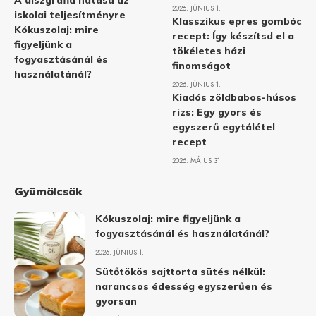
A diszgráfia hatása az
2026. JÚNIUS 1.
iskolai teljesítményre
Klasszikus epres gombóc
Kókuszolaj: mire
recept: Így készítsd el a
figyeljünk a
tökéletes házi
fogyasztásánál és
finomságot
használatánál?
2026. JÚNIUS 1.
Kiadós zöldbabos-húsos
rizs: Egy gyors és
egyszerű egytálétel
recept
2026. MÁJUS 31.
Gyümölcsök
Kókuszolaj: mire figyeljünk a
fogyasztásánál és használatánál?
2026. JÚNIUS 1.
Sütőtökös sajttorta sütés nélkül:
narancsos édesség egyszerűen és
gyorsan