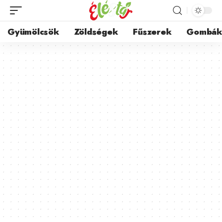
Gyümölcsök
Zöldségek
Fűszerek
Gombá