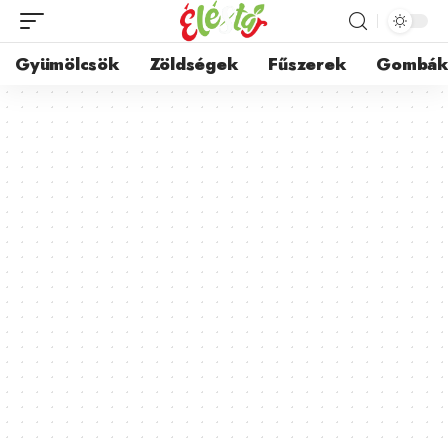
Gyümölcsök
Zöldségek
Fűszerek
Gombá