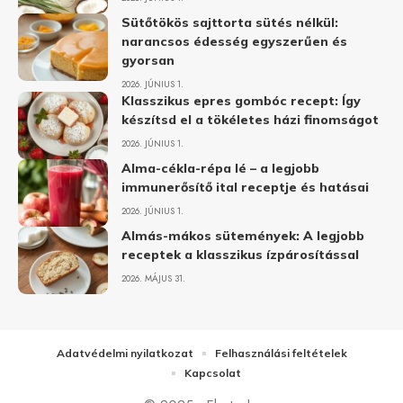
Sütőtökös sajttorta sütés nélkül:
narancsos édesség egyszerűen és
gyorsan
2026. JÚNIUS 1.
Klasszikus epres gombóc recept: Így
készítsd el a tökéletes házi finomságot
2026. JÚNIUS 1.
Alma-cékla-répa lé – a legjobb
immunerősítő ital receptje és hatásai
2026. JÚNIUS 1.
Almás-mákos sütemények: A legjobb
receptek a klasszikus ízpárosítással
2026. MÁJUS 31.
Adatvédelmi nyilatkozat
Felhasználási feltételek
Kapcsolat