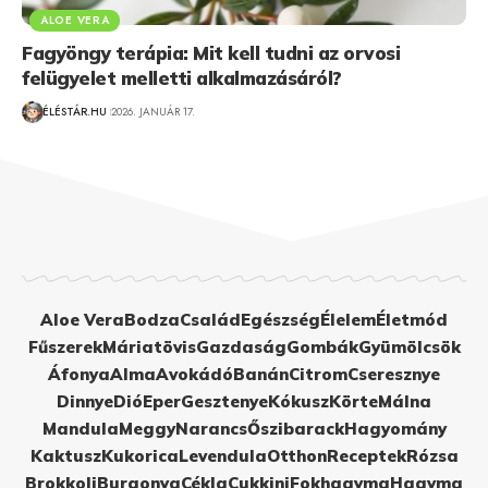
ALOE VERA
Fagyöngy terápia: Mit kell tudni az orvosi
felügyelet melletti alkalmazásáról?
ÉLÉSTÁR.HU
2026. JANUÁR 17.
Aloe Vera
Bodza
Család
Egészség
Élelem
Életmód
Fűszerek
Máriatövis
Gazdaság
Gombák
Gyümölcsök
Áfonya
Alma
Avokádó
Banán
Citrom
Cseresznye
Dinnye
Dió
Eper
Gesztenye
Kókusz
Körte
Málna
Mandula
Meggy
Narancs
Őszibarack
Hagyomány
Kaktusz
Kukorica
Levendula
Otthon
Receptek
Rózsa
Brokkoli
Burgonya
Cékla
Cukkini
Fokhagyma
Hagyma