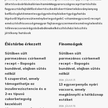
ültetés
vásárlás
kalória
vitamin
Magyarország
recept
tartósítás
fagyasztás
fajták
főzés
kertészkedés
kert
tünetek
ásványianyag
befőzés
gluténmentes
gyógynövény
biokert
gyógyhatás
lépésről lépésre
sütemény
betegségek
C-vitamin
egyszerű recept
emésztés
frissesség
magyar fajta
vegyszermentes
méregtelenítés
télire
vacsora
virágzás
babáknak
elkészítés
házi készítés
jótékony hatások
Éléstárba érkezett
Finomságok
Sütőben sült
Sütőben sült
parmezános csirkemell
parmezános csirkemell
recept – Ropogós
recept – Ropogós
bundával, olajban sütés
bundával, olajban sütés
nélkül
nélkül
5 szuperétel, amely
2026. JÚLIUS 31.
támogathatja az
13 egyserpenyős nyári
inzulinrezisztencia és a
vacsora, amely
2-es típusú
megkönnyíti a hétköznap
cukorbetegség
estéket
kezelését
2026. JÚLIUS 10.