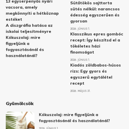
13 egyserpenyős nyári
Sütőtökös sajttorta
vacsora, amely
sütés nélkül: narancsos
megkönnyíti a hétköznap
édesség egyszerűen és
estéket
gyorsan
A diszgráfia hatása az
2026. JÚNIUS 1.
iskolai teljesítményre
Klasszikus epres gombóc
Kókuszolaj: mire
recept: Így készítsd el a
figyeljünk a
tökéletes házi
fogyasztásánál és
finomságot
használatánál?
2026. JÚNIUS 1.
Kiadós zöldbabos-húsos
rizs: Egy gyors és
egyszerű egytálétel
recept
2026. MÁJUS 31.
Gyümölcsök
Kókuszolaj: mire figyeljünk a
fogyasztásánál és használatánál?
2026. JÚNIUS 1.