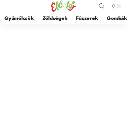
Gyümölcsök
Zöldségek
Fűszerek
Gombá