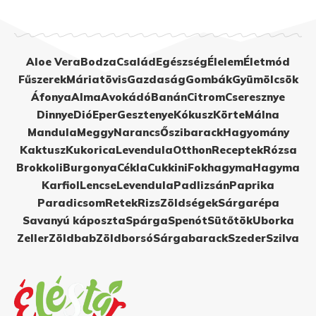
Aloe Vera
Bodza
Család
Egészség
Élelem
Életmód
Fűszerek
Máriatövis
Gazdaság
Gombák
Gyümölcsök
Áfonya
Alma
Avokádó
Banán
Citrom
Cseresznye
Dinnye
Dió
Eper
Gesztenye
Kókusz
Körte
Málna
Mandula
Meggy
Narancs
Őszibarack
Hagyomány
Kaktusz
Kukorica
Levendula
Otthon
Receptek
Rózsa
Brokkoli
Burgonya
Cékla
Cukkini
Fokhagyma
Hagyma
Karfiol
Lencse
Levendula
Padlizsán
Paprika
Paradicsom
Retek
Rizs
Zöldségek
Sárgarépa
Savanyú káposzta
Spárga
Spenót
Sütőtök
Uborka
Zeller
Zöldbab
Zöldborsó
Sárgabarack
Szeder
Szilva