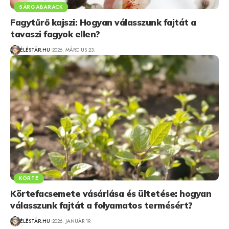
SÁRGABARACK
Fagytűrő kajszi: Hogyan válasszunk fajtát a
tavaszi fagyok ellen?
ÉLÉSTÁR.HU
2026. MÁRCIUS 23.
KÖRTE
Körtefacsemete vásárlása és ültetése: hogyan
válasszunk fajtát a folyamatos termésért?
ÉLÉSTÁR.HU
2026. JANUÁR 19.