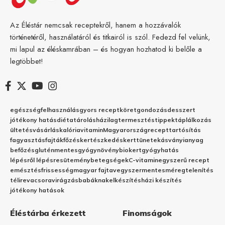
Az Éléstár nemcsak receptekről, hanem a hozzávalók
történetéről, használatáról és titkairól is szól. Fedezd fel velünk,
mi lapul az éléskamrában – és hogyan hozhatod ki belőle a
legtöbbet!
egészség
felhasználás
gyors recept
köret
gondozás
desszert
jótékony hatás
diéta
tárolás
házilag
termesztés
tippek
táplálkozás
ültetés
vásárlás
kalória
vitamin
Magyarország
recept
tartósítás
fagyasztás
fajták
főzés
kertészkedés
kert
tünetek
ásványianyag
befőzés
gluténmentes
gyógynövény
biokert
gyógyhatás
lépésről lépésre
sütemény
betegségek
C-vitamin
egyszerű recept
emésztés
frissesség
magyar fajta
vegyszermentes
méregtelenítés
télire
vacsora
virágzás
babáknak
elkészítés
házi készítés
jótékony hatások
Éléstárba érkezett
Finomságok