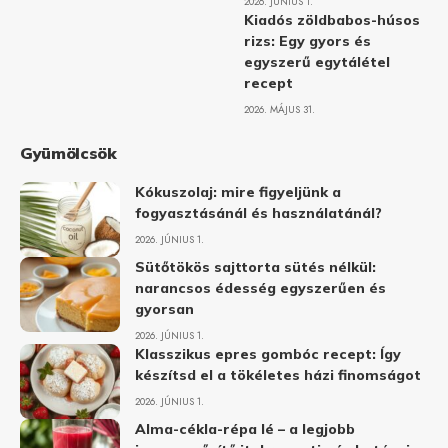
2026. JÚNIUS 1.
Kiadós zöldbabos-húsos
rizs: Egy gyors és
egyszerű egytálétel
recept
2026. MÁJUS 31.
Gyümölcsök
Kókuszolaj: mire figyeljünk a
fogyasztásánál és használatánál?
2026. JÚNIUS 1.
Sütőtökös sajttorta sütés nélkül:
narancsos édesség egyszerűen és
gyorsan
2026. JÚNIUS 1.
Klasszikus epres gombóc recept: Így
készítsd el a tökéletes házi finomságot
2026. JÚNIUS 1.
Alma-cékla-répa lé – a legjobb