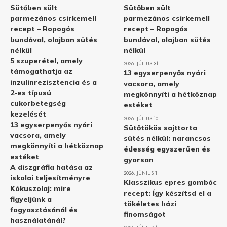
Sütőben sült
Sütőben sült
parmezános csirkemell
parmezános csirkemell
recept – Ropogós
recept – Ropogós
bundával, olajban sütés
bundával, olajban sütés
nélkül
nélkül
5 szuperétel, amely
2026. JÚLIUS 31.
támogathatja az
13 egyserpenyős nyári
inzulinrezisztencia és a
vacsora, amely
2-es típusú
megkönnyíti a hétköznap
cukorbetegség
estéket
kezelését
2026. JÚLIUS 10.
13 egyserpenyős nyári
Sütőtökös sajttorta
vacsora, amely
sütés nélkül: narancsos
megkönnyíti a hétköznap
édesség egyszerűen és
estéket
gyorsan
A diszgráfia hatása az
2026. JÚNIUS 1.
iskolai teljesítményre
Klasszikus epres gombóc
Kókuszolaj: mire
recept: Így készítsd el a
figyeljünk a
tökéletes házi
fogyasztásánál és
finomságot
használatánál?