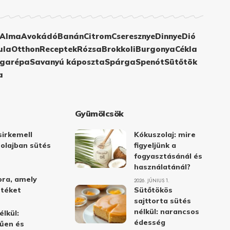
Alma
Avokádó
Banán
Citrom
Cseresznye
Dinnye
Dió
ula
Otthon
Receptek
Rózsa
Brokkoli
Burgonya
Cékla
garépa
Savanyú káposzta
Spárga
Spenót
Sütőtök
a
Gyümölcsök
irkemell
Kókuszolaj: mire
 olajban sütés
figyeljünk a
fogyasztásánál és
használatánál?
ora, amely
2026. JÚNIUS 1.
stéket
Sütőtökös
sajttorta sütés
nélkül: narancsos
élkül:
édesség
űen és