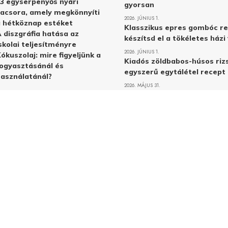
3 egyserpenyős nyári
gyorsan
acsora, amely megkönnyíti
2026. JÚNIUS 1.
 hétköznap estéket
Klasszikus epres gombóc re
 diszgráfia hatása az
készítsd el a tökéletes ház
skolai teljesítményre
2026. JÚNIUS 1.
ókuszolaj: mire figyeljünk a
Kiadós zöldbabos-húsos rizs
ogyasztásánál és
egyszerű egytálétel recept
asználatánál?
2026. MÁJUS 31.