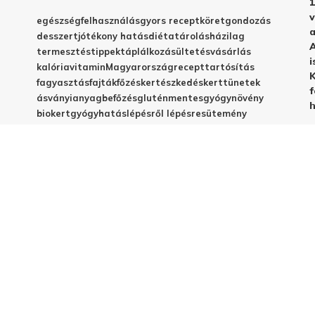
1
v
egészség
felhasználás
gyors recept
köret
gondozás
a
desszert
jótékony hatás
diéta
tárolás
házilag
A
termesztés
tippek
táplálkozás
ültetés
vásárlás
i
kalória
vitamin
Magyarország
recept
tartósítás
K
fagyasztás
fajták
főzés
kertészkedés
kert
tünetek
f
ásványianyag
befőzés
gluténmentes
gyógynövény
h
biokert
gyógyhatás
lépésről lépésre
sütemény
betegségek
C-vitamin
egyszerű recept
emésztés
frissesség
magyar fajta
vegyszermentes
méregtelenítés
télire
vacsora
virágzás
babáknak
elkészítés
házi készítés
jótékony hatások