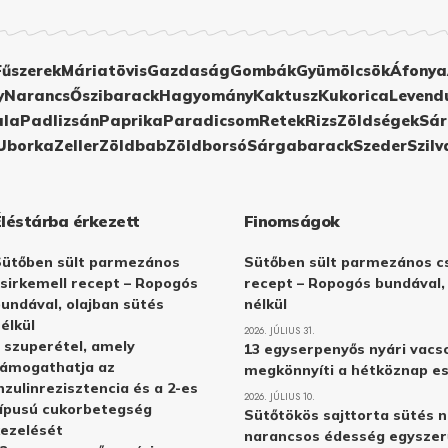
Fűszerek
Máriatövis
Gazdaság
Gombák
Gyümölcsök
Áfonya
y
Narancs
Őszibarack
Hagyomány
Kaktusz
Kukorica
Levend
ula
Padlizsán
Paprika
Paradicsom
Retek
Rizs
Zöldségek
Sár
Uborka
Zeller
Zöldbab
Zöldborsó
Sárgabarack
Szeder
Szilv
Éléstárba érkezett
Finomságok
Sütőben sült parmezános
Sütőben sült parmezános cs
sirkemell recept – Ropogós
recept – Ropogós bundával,
undával, olajban sütés
nélkül
élkül
2026. JÚLIUS 31.
 szuperétel, amely
13 egyserpenyős nyári vacs
támogathatja az
megkönnyíti a hétköznap e
nzulinrezisztencia és a 2-es
2026. JÚLIUS 10.
ípusú cukorbetegség
Sütőtökös sajttorta sütés n
ezelését
narancsos édesség egyszer