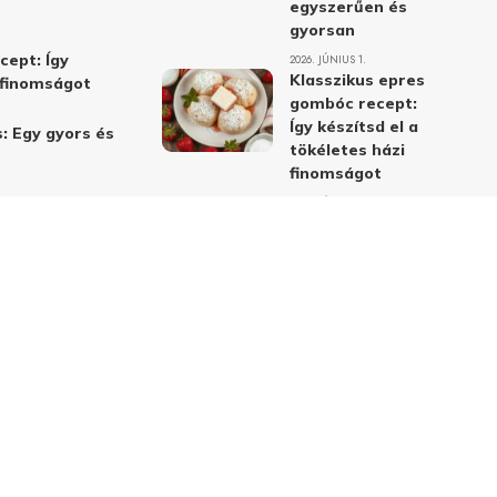
egyszerűen és
gyorsan
cept: Így
2026. JÚNIUS 1.
Klasszikus epres
i finomságot
gombóc recept:
Így készítsd el a
: Egy gyors és
tökéletes házi
finomságot
2026. JÚNIUS 1.
Alma-cékla-répa
lé – a legjobb
immunerősítő ital
receptje és
hatásai
2026. JÚNIUS 1.
Almás-mákos
sütemények: A
legjobb receptek
a klasszikus
ízpárosítással
2026. MÁJUS 31.