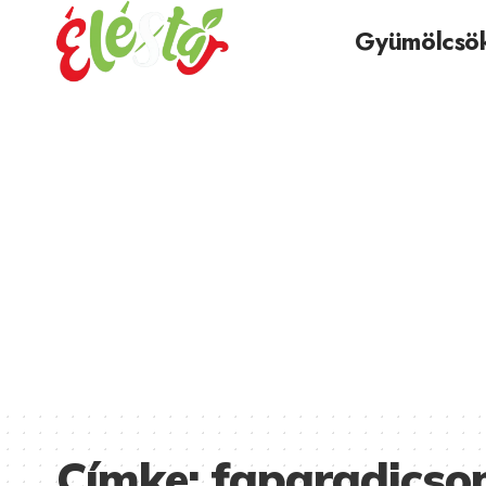
Gyümölcsö
Címke:
faparadics