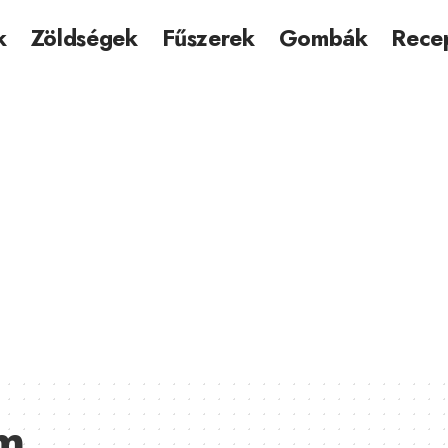
k
Zöldségek
Fűszerek
Gombák
Rece
om