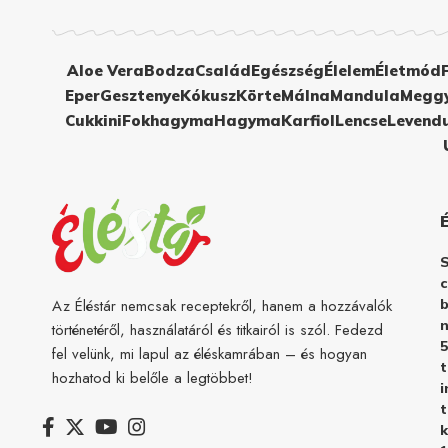
Aloe Vera
Bodza
Család
Egészség
Élelem
Életmód
Eper
Gesztenye
Kókusz
Körte
Málna
Mandula
Megg
Cukkini
Fokhagyma
Hagyma
Karfiol
Lencse
Levend
c
b
Az Éléstár nemcsak receptekről, hanem a hozzávalók
n
történetéről, használatáról és titkairól is szól. Fedezd
5
fel velünk, mi lapul az éléskamrában – és hogyan
hozhatod ki belőle a legtöbbet!
i
t
k