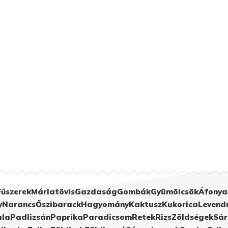
Fűszerek
Máriatövis
Gazdaság
Gombák
Gyümölcsök
Áfonya
y
Narancs
Őszibarack
Hagyomány
Kaktusz
Kukorica
Levend
ula
Padlizsán
Paprika
Paradicsom
Retek
Rizs
Zöldségek
Sár