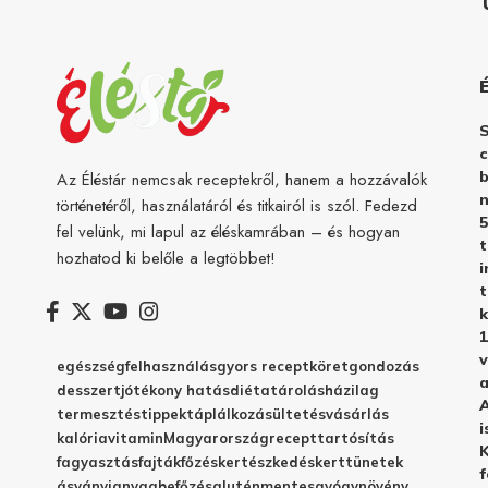
c
b
Az Éléstár nemcsak receptekről, hanem a hozzávalók
n
történetéről, használatáról és titkairól is szól. Fedezd
5
fel velünk, mi lapul az éléskamrában – és hogyan
hozhatod ki belőle a legtöbbet!
i
t
k
1
v
egészség
felhasználás
gyors recept
köret
gondozás
a
desszert
jótékony hatás
diéta
tárolás
házilag
A
termesztés
tippek
táplálkozás
ültetés
vásárlás
i
kalória
vitamin
Magyarország
recept
tartósítás
K
fagyasztás
fajták
főzés
kertészkedés
kert
tünetek
f
ásványianyag
befőzés
gluténmentes
gyógynövény