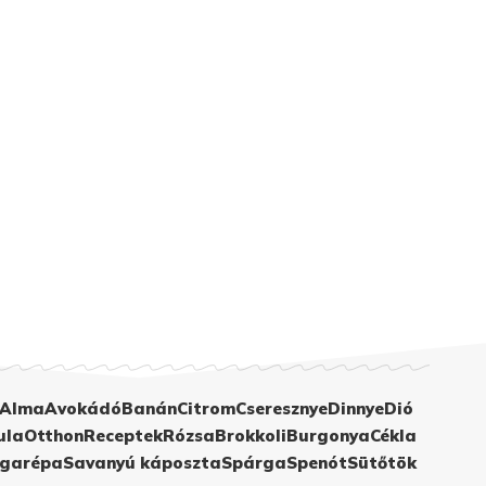
Alma
Avokádó
Banán
Citrom
Cseresznye
Dinnye
Dió
ula
Otthon
Receptek
Rózsa
Brokkoli
Burgonya
Cékla
garépa
Savanyú káposzta
Spárga
Spenót
Sütőtök