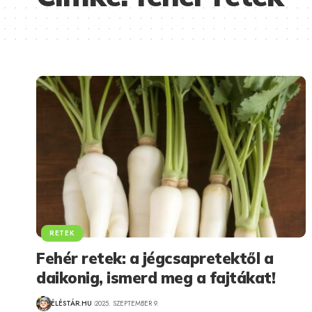
RETEK
Fehér retek: a jégcsapretektől a
daikonig, ismerd meg a fajtákat!
ÉLÉSTÁR.HU
2025. SZEPTEMBER 9.