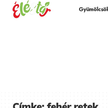
Gyümölcsö
Címke:
fehér retek