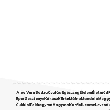
Aloe Vera
Bodza
Család
Egészség
Élelem
Életmód
Eper
Gesztenye
Kókusz
Körte
Málna
Mandula
Megg
Cukkini
Fokhagyma
Hagyma
Karfiol
Lencse
Levend