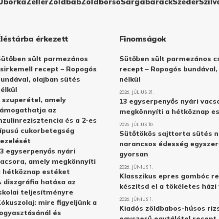
Uborka
Zeller
Zöldbab
Zöldborsó
Sárgabarack
Szeder
Szilv
Éléstárba érkezett
Finomságok
Sütőben sült parmezános
Sütőben sült parmezános cs
sirkemell recept – Ropogós
recept – Ropogós bundával,
undával, olajban sütés
nélkül
élkül
2026. JÚLIUS 31.
 szuperétel, amely
13 egyserpenyős nyári vacs
támogathatja az
megkönnyíti a hétköznap e
nzulinrezisztencia és a 2-es
2026. JÚLIUS 10.
ípusú cukorbetegség
Sütőtökös sajttorta sütés n
ezelését
narancsos édesség egyszer
3 egyserpenyős nyári
gyorsan
acsora, amely megkönnyíti
2026. JÚNIUS 1.
 hétköznap estéket
Klasszikus epres gombóc re
 diszgráfia hatása az
készítsd el a tökéletes ház
skolai teljesítményre
2026. JÚNIUS 1.
ókuszolaj: mire figyeljünk a
Kiadós zöldbabos-húsos rizs
ogyasztásánál és
egyszerű egytálétel recept