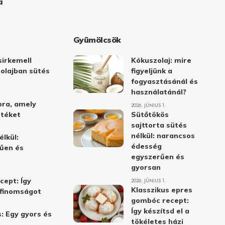
a
Gyümölcsök
irkemell
Kókuszolaj: mire
 olajban sütés
figyeljünk a
fogyasztásánál és
használatánál?
ora, amely
2026. JÚNIUS 1.
stéket
Sütőtökös
sajttorta sütés
nélkül: narancsos
élkül:
édesség
űen és
egyszerűen és
gyorsan
cept: Így
2026. JÚNIUS 1.
Klasszikus epres
i finomságot
gombóc recept:
Így készítsd el a
: Egy gyors és
tökéletes házi