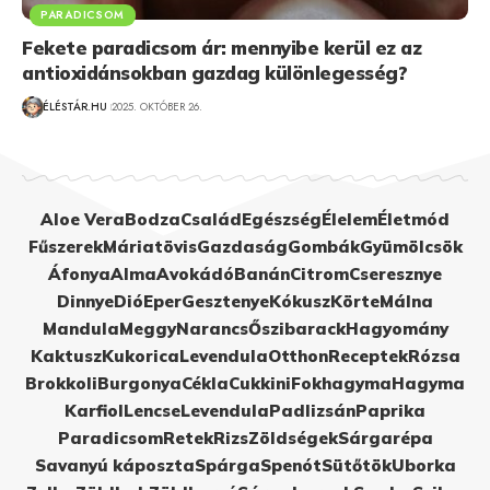
PARADICSOM
Fekete paradicsom ár: mennyibe kerül ez az
antioxidánsokban gazdag különlegesség?
ÉLÉSTÁR.HU
2025. OKTÓBER 26.
Aloe Vera
Bodza
Család
Egészség
Élelem
Életmód
Fűszerek
Máriatövis
Gazdaság
Gombák
Gyümölcsök
Áfonya
Alma
Avokádó
Banán
Citrom
Cseresznye
Dinnye
Dió
Eper
Gesztenye
Kókusz
Körte
Málna
Mandula
Meggy
Narancs
Őszibarack
Hagyomány
Kaktusz
Kukorica
Levendula
Otthon
Receptek
Rózsa
Brokkoli
Burgonya
Cékla
Cukkini
Fokhagyma
Hagyma
Karfiol
Lencse
Levendula
Padlizsán
Paprika
Paradicsom
Retek
Rizs
Zöldségek
Sárgarépa
Savanyú káposzta
Spárga
Spenót
Sütőtök
Uborka