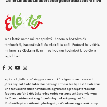
Zeller
Zöldbab
Zöldborsó
Sárgabarack
Szeder
Szilva
Az Éléstár nemcsak receptekről, hanem a hozzávalók
történetéről, használatáról és titkairól is szól. Fedezd fel velünk,
mi lapul az éléskamrában – és hogyan hozhatod ki belőle a
legtöbbet!
egészség
felhasználás
gyors recept
köret
gondozás
desszert
jótékony hatás
diéta
tárolás
házilag
termesztés
tippek
táplálkozás
ültetés
vásárlás
kalória
vitamin
Magyarország
recept
tartósítás
fagyasztás
fajták
főzés
kertészkedés
kert
tünetek
ásványianyag
befőzés
gluténmentes
gyógynövény
biokert
gyógyhatás
lépésről lépésre
sütemény
betegségek
C-vitamin
egyszerű recept