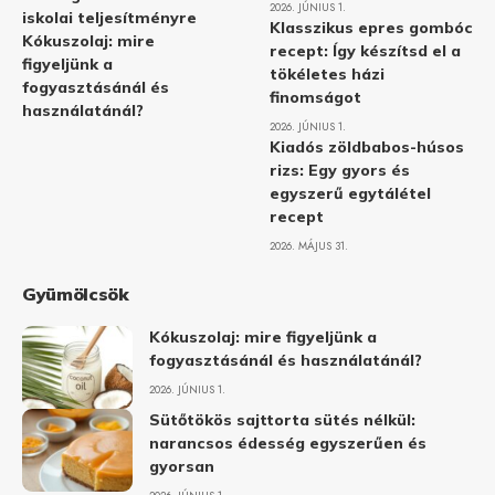
2026. JÚNIUS 1.
iskolai teljesítményre
Klasszikus epres gombóc
Kókuszolaj: mire
recept: Így készítsd el a
figyeljünk a
tökéletes házi
fogyasztásánál és
finomságot
használatánál?
2026. JÚNIUS 1.
Kiadós zöldbabos-húsos
rizs: Egy gyors és
egyszerű egytálétel
recept
2026. MÁJUS 31.
Gyümölcsök
Kókuszolaj: mire figyeljünk a
fogyasztásánál és használatánál?
2026. JÚNIUS 1.
Sütőtökös sajttorta sütés nélkül:
narancsos édesség egyszerűen és
gyorsan