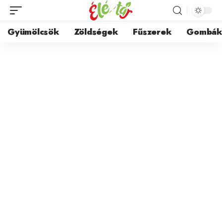
Gyümölcsök
Zöldségek
Fűszerek
Gombá