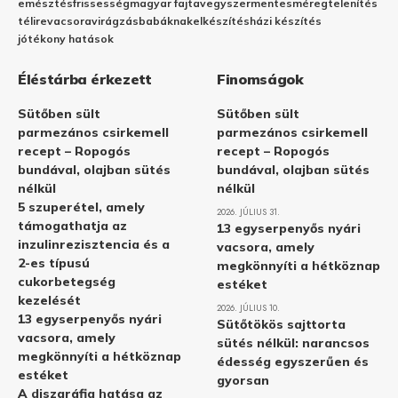
emésztés
frissesség
magyar fajta
vegyszermentes
méregtelenítés
télire
vacsora
virágzás
babáknak
elkészítés
házi készítés
jótékony hatások
Éléstárba érkezett
Finomságok
Sütőben sült
Sütőben sült
parmezános csirkemell
parmezános csirkemell
recept – Ropogós
recept – Ropogós
bundával, olajban sütés
bundával, olajban sütés
nélkül
nélkül
5 szuperétel, amely
2026. JÚLIUS 31.
támogathatja az
13 egyserpenyős nyári
inzulinrezisztencia és a
vacsora, amely
2-es típusú
megkönnyíti a hétköznap
cukorbetegség
estéket
kezelését
2026. JÚLIUS 10.
13 egyserpenyős nyári
Sütőtökös sajttorta
vacsora, amely
sütés nélkül: narancsos
megkönnyíti a hétköznap
édesség egyszerűen és
estéket
gyorsan
A diszgráfia hatása az