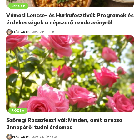
LENCSE
Vámosi Lencse- és Hurkafesztivál: Programok és
érdekességek a népszerű rendezvényről
ÉLÉSTÁR.HU
2026. ÁPRILIS 18.
RÓZSA
Szőregi Rózsafesztivál: Minden, amit a rózsa
ünnepéről tudni érdemes
ÉLÉSTÁR.HU
2025. OKTÓBER 28.