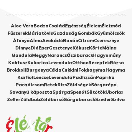
Aloe Vera
Bodza
Család
Egészség
Élelem
Életmód
Fűszerek
Máriatövis
Gazdaság
Gombák
Gyümölcsök
Áfonya
Alma
Avokádó
Banán
Citrom
Cseresznye
Dinnye
Dió
Eper
Gesztenye
Kókusz
Körte
Málna
Mandula
Meggy
Narancs
Őszibarack
Hagyomány
Kaktusz
Kukorica
Levendula
Otthon
Receptek
Rózsa
Brokkoli
Burgonya
Cékla
Cukkini
Fokhagyma
Hagyma
Karfiol
Lencse
Levendula
Padlizsán
Paprika
Paradicsom
Retek
Rizs
Zöldségek
Sárgarépa
Savanyú káposzta
Spárga
Spenót
Sütőtök
Uborka
Zeller
Zöldbab
Zöldborsó
Sárgabarack
Szeder
Szilva