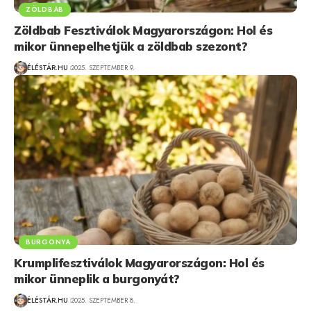
ZÖLDBAB
Zöldbab Fesztiválok Magyarországon: Hol és
mikor ünnepelhetjük a zöldbab szezont?
ÉLÉSTÁR.HU
2025. SZEPTEMBER 9.
BURGONYA
Krumplifesztiválok Magyarországon: Hol és
mikor ünneplik a burgonyát?
ÉLÉSTÁR.HU
2025. SZEPTEMBER 8.