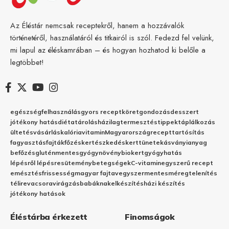
Az Éléstár nemcsak receptekről, hanem a hozzávalók
történetéről, használatáról és titkairól is szól. Fedezd fel velünk,
mi lapul az éléskamrában – és hogyan hozhatod ki belőle a
legtöbbet!
egészség
felhasználás
gyors recept
köret
gondozás
desszert
jótékony hatás
diéta
tárolás
házilag
termesztés
tippek
táplálkozás
ültetés
vásárlás
kalória
vitamin
Magyarország
recept
tartósítás
fagyasztás
fajták
főzés
kertészkedés
kert
tünetek
ásványianyag
befőzés
gluténmentes
gyógynövény
biokert
gyógyhatás
lépésről lépésre
sütemény
betegségek
C-vitamin
egyszerű recept
emésztés
frissesség
magyar fajta
vegyszermentes
méregtelenítés
télire
vacsora
virágzás
babáknak
elkészítés
házi készítés
jótékony hatások
Éléstárba érkezett
Finomságok