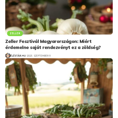
ZELLER
Zeller Fesztivál Magyarországon: Miért
érdemelne saját rendezvényt ez a zöldség?
ÉLÉSTÁR.HU
2025. SZEPTEMBER 9.