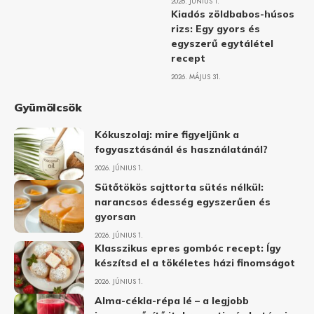
2026. JÚNIUS 1.
Kiadós zöldbabos-húsos
rizs: Egy gyors és
egyszerű egytálétel
recept
2026. MÁJUS 31.
Gyümölcsök
Kókuszolaj: mire figyeljünk a
fogyasztásánál és használatánál?
2026. JÚNIUS 1.
Sütőtökös sajttorta sütés nélkül:
narancsos édesség egyszerűen és
gyorsan
2026. JÚNIUS 1.
Klasszikus epres gombóc recept: Így
készítsd el a tökéletes házi finomságot
2026. JÚNIUS 1.
Alma-cékla-répa lé – a legjobb