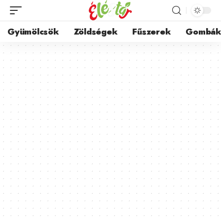
Gyümölcsök
Zöldségek
Fűszerek
Gombá