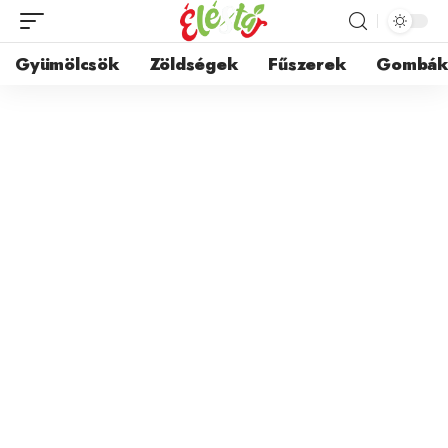
Gyümölcsök
Zöldségek
Fűszerek
Gombá