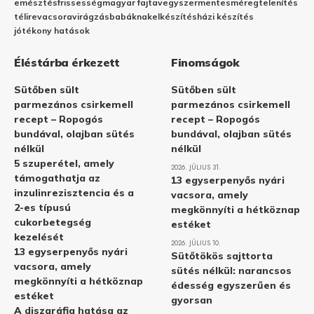
emésztés
frissesség
magyar fajta
vegyszermentes
méregtelenítés
télire
vacsora
virágzás
babáknak
elkészítés
házi készítés
jótékony hatások
Éléstárba érkezett
Finomságok
Sütőben sült
Sütőben sült
parmezános csirkemell
parmezános csirkemell
recept – Ropogós
recept – Ropogós
bundával, olajban sütés
bundával, olajban sütés
nélkül
nélkül
5 szuperétel, amely
2026. JÚLIUS 31.
támogathatja az
13 egyserpenyős nyári
inzulinrezisztencia és a
vacsora, amely
2-es típusú
megkönnyíti a hétköznap
cukorbetegség
estéket
kezelését
2026. JÚLIUS 10.
13 egyserpenyős nyári
Sütőtökös sajttorta
vacsora, amely
sütés nélkül: narancsos
megkönnyíti a hétköznap
édesség egyszerűen és
estéket
gyorsan
A diszgráfia hatása az