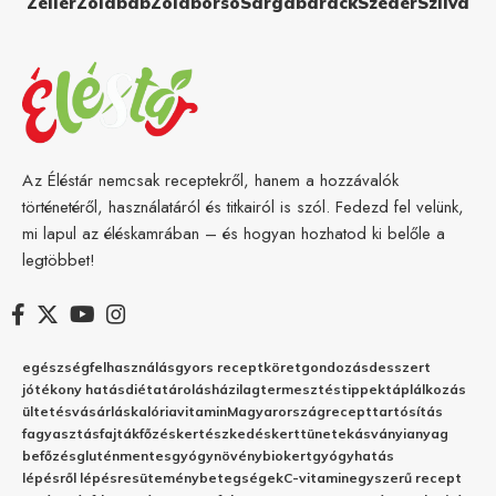
Zeller
Zöldbab
Zöldborsó
Sárgabarack
Szeder
Szilva
Az Éléstár nemcsak receptekről, hanem a hozzávalók
történetéről, használatáról és titkairól is szól. Fedezd fel velünk,
mi lapul az éléskamrában – és hogyan hozhatod ki belőle a
legtöbbet!
egészség
felhasználás
gyors recept
köret
gondozás
desszert
jótékony hatás
diéta
tárolás
házilag
termesztés
tippek
táplálkozás
ültetés
vásárlás
kalória
vitamin
Magyarország
recept
tartósítás
fagyasztás
fajták
főzés
kertészkedés
kert
tünetek
ásványianyag
befőzés
gluténmentes
gyógynövény
biokert
gyógyhatás
lépésről lépésre
sütemény
betegségek
C-vitamin
egyszerű recept