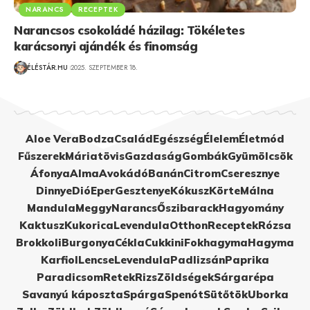
NARANCS
RECEPTEK
Narancsos csokoládé házilag: Tökéletes
karácsonyi ajándék és finomság
ÉLÉSTÁR.HU
2025. SZEPTEMBER 18.
Aloe Vera
Bodza
Család
Egészség
Élelem
Életmód
Fűszerek
Máriatövis
Gazdaság
Gombák
Gyümölcsök
Áfonya
Alma
Avokádó
Banán
Citrom
Cseresznye
Dinnye
Dió
Eper
Gesztenye
Kókusz
Körte
Málna
Mandula
Meggy
Narancs
Őszibarack
Hagyomány
Kaktusz
Kukorica
Levendula
Otthon
Receptek
Rózsa
Brokkoli
Burgonya
Cékla
Cukkini
Fokhagyma
Hagyma
Karfiol
Lencse
Levendula
Padlizsán
Paprika
Paradicsom
Retek
Rizs
Zöldségek
Sárgarépa
Savanyú káposzta
Spárga
Spenót
Sütőtök
Uborka