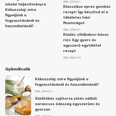
2026. JÚNIUS 1.
iskolai teljesítményre
Klasszikus epres gombóc
Kókuszolaj: mire
recept: Így készítsd el a
figyeljünk a
tökéletes házi
fogyasztásánál és
finomságot
használatánál?
2026. JÚNIUS 1.
Kiadós zöldbabos-húsos
rizs: Egy gyors és
egyszerű egytálétel
recept
2026. MÁJUS 31.
Gyümölcsök
Kókuszolaj: mire figyeljünk a
fogyasztásánál és használatánál?
2026. JÚNIUS 1.
Sütőtökös sajttorta sütés nélkül:
narancsos édesség egyszerűen és
gyorsan