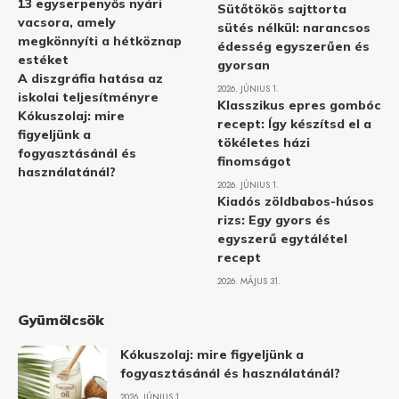
13 egyserpenyős nyári
Sütőtökös sajttorta
vacsora, amely
sütés nélkül: narancsos
megkönnyíti a hétköznap
édesség egyszerűen és
estéket
gyorsan
A diszgráfia hatása az
2026. JÚNIUS 1.
iskolai teljesítményre
Klasszikus epres gombóc
Kókuszolaj: mire
recept: Így készítsd el a
figyeljünk a
tökéletes házi
fogyasztásánál és
finomságot
használatánál?
2026. JÚNIUS 1.
Kiadós zöldbabos-húsos
rizs: Egy gyors és
egyszerű egytálétel
recept
2026. MÁJUS 31.
Gyümölcsök
Kókuszolaj: mire figyeljünk a
fogyasztásánál és használatánál?
2026. JÚNIUS 1.