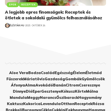
EPER
RECEPTEK
A legjobb epres finomságok: Receptek és
ötletek a sokoldalú gyümölcs felhasználásához
ÉLÉSTÁR.HU
2025. OKTÓBER 26.
Aloe Vera
Bodza
Család
Egészség
Élelem
Életmód
Fűszerek
Máriatövis
Gazdaság
Gombák
Gyümölcsök
Áfonya
Alma
Avokádó
Banán
Citrom
Cseresznye
Dinnye
Dió
Eper
Gesztenye
Kókusz
Körte
Málna
Mandula
Meggy
Narancs
Őszibarack
Hagyomány
Kaktusz
Kukorica
Levendula
Otthon
Receptek
Rózsa
Brokkoli
Burgonya
Cékla
Cukkini
Fokhagyma
Hagyma