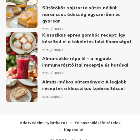
Sütőtökös sajttorta sütés nélkül:
narancsos édesség egyszerűen és
gyorsan
2026. JÚNIUS 1.
Klasszikus epres gombóc recept: Így
készítsd el a tökéletes házi finomságot
2026. JÚNIUS 1.
Alma-cékla-répa lé – a legjobb
immunerősítő ital receptje és hatásai
2026. JÚNIUS 1.
Almás-mákos sütemények: A legjobb
receptek a klasszikus ízpárosítással
2026. MÁJUS 31.
Adatvédelmi nyilatkozat
Felhasználási feltételek
Kapcsolat