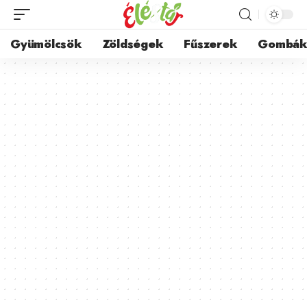
Gyümölcsök
Zöldségek
Fűszerek
Gombá