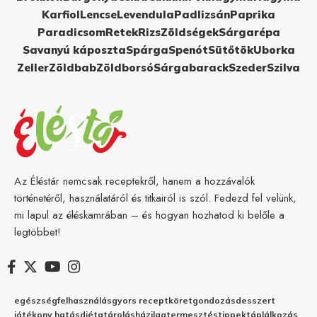
Karfiol
Lencse
Levendula
Padlizsán
Paprika
Paradicsom
Retek
Rizs
Zöldségek
Sárgarépa
Savanyú káposzta
Spárga
Spenót
Sütőtök
Uborka
Zeller
Zöldbab
Zöldborsó
Sárgabarack
Szeder
Szilva
Az Éléstár nemcsak receptekről, hanem a hozzávalók
történetéről, használatáról és titkairól is szól. Fedezd fel velünk,
mi lapul az éléskamrában – és hogyan hozhatod ki belőle a
legtöbbet!
egészség
felhasználás
gyors recept
köret
gondozás
desszert
jótékony hatás
diéta
tárolás
házilag
termesztés
tippek
táplálkozás