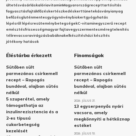
ültetés
vásárlás
kalória
vitamin
Magyarország
recept
tartósítás
fagyasztás
fajták
főzés
kertészkedés
kert
tünetek
ásványianyag
befőzés
gluténmentes
gyógynövény
biokert
gyógyhatás
lépésről lépésre
sütemény
betegségek
C-vitamin
egyszerű recept
emésztés
frissesség
magyar fajta
vegyszermentes
méregtelenítés
télire
vacsora
virágzás
babáknak
elkészítés
házi készítés
jótékony hatások
Éléstárba érkezett
Finomságok
Sütőben sült
Sütőben sült
parmezános csirkemell
parmezános csirkemell
recept – Ropogós
recept – Ropogós
bundával, olajban sütés
bundával, olajban sütés
nélkül
nélkül
5 szuperétel, amely
2026. JÚLIUS 31.
támogathatja az
13 egyserpenyős nyári
inzulinrezisztencia és a
vacsora, amely
2-es típusú
megkönnyíti a hétköznap
cukorbetegség
estéket
kezelését
2026. JÚLIUS 10.