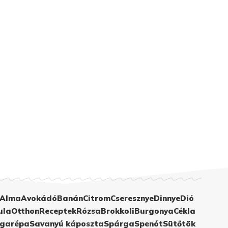
Alma
Avokádó
Banán
Citrom
Cseresznye
Dinnye
Dió
ula
Otthon
Receptek
Rózsa
Brokkoli
Burgonya
Cékla
garépa
Savanyú káposzta
Spárga
Spenót
Sütőtök