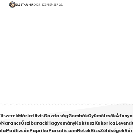
ÉLÉSTÁR.HU
2025. SZEPTEMBER 22.
Fűszerek
Máriatövis
Gazdaság
Gombák
Gyümölcsök
Áfonya
y
Narancs
Őszibarack
Hagyomány
Kaktusz
Kukorica
Levend
ula
Padlizsán
Paprika
Paradicsom
Retek
Rizs
Zöldségek
Sár