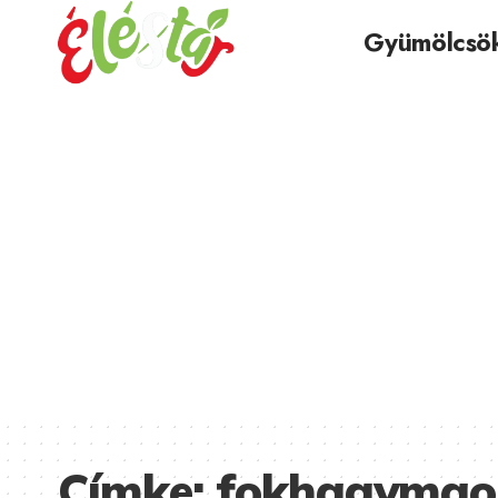
Gyümölcsö
Címke:
fokhagymaol