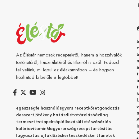
c
b
Az Éléstár nemcsak receptekről, hanem a hozzávalók
n
történetéről, használatáról és titkairól is szól. Fedezd
5
fel velünk, mi lapul az éléskamrában – és hogyan
hozhatod ki belőle a legtöbbet!
i
t
k
1
v
egészség
felhasználás
gyors recept
köret
gondozás
a
desszert
jótékony hatás
diéta
tárolás
házilag
A
termesztés
tippek
táplálkozás
ültetés
vásárlás
i
kalória
vitamin
Magyarország
recept
tartósítás
K
fagyasztás
fajták
főzés
kertészkedés
kert
tünetek
f