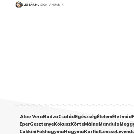
ÉLÉSTÁR.HU
2026. JANUÁR 17.
Aloe Vera
Bodza
Család
Egészség
Élelem
Életmód
Eper
Gesztenye
Kókusz
Körte
Málna
Mandula
Megg
Cukkini
Fokhagyma
Hagyma
Karfiol
Lencse
Levend