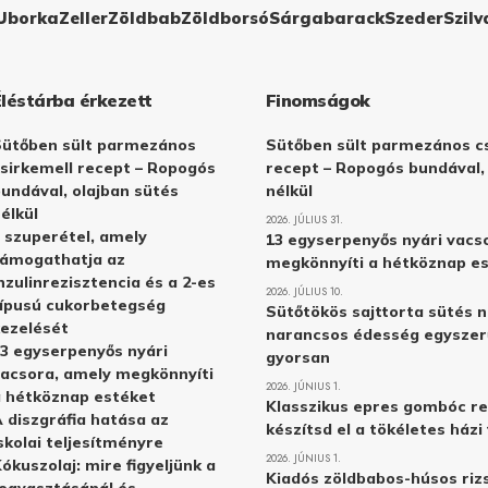
Uborka
Zeller
Zöldbab
Zöldborsó
Sárgabarack
Szeder
Szilv
Éléstárba érkezett
Finomságok
Sütőben sült parmezános
Sütőben sült parmezános cs
sirkemell recept – Ropogós
recept – Ropogós bundával,
undával, olajban sütés
nélkül
élkül
2026. JÚLIUS 31.
 szuperétel, amely
13 egyserpenyős nyári vacs
támogathatja az
megkönnyíti a hétköznap e
nzulinrezisztencia és a 2-es
2026. JÚLIUS 10.
ípusú cukorbetegség
Sütőtökös sajttorta sütés n
ezelését
narancsos édesség egyszer
3 egyserpenyős nyári
gyorsan
acsora, amely megkönnyíti
2026. JÚNIUS 1.
 hétköznap estéket
Klasszikus epres gombóc re
 diszgráfia hatása az
készítsd el a tökéletes ház
skolai teljesítményre
2026. JÚNIUS 1.
ókuszolaj: mire figyeljünk a
Kiadós zöldbabos-húsos rizs
ogyasztásánál és