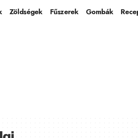
k
Zöldségek
Fűszerek
Gombák
Rece
aj