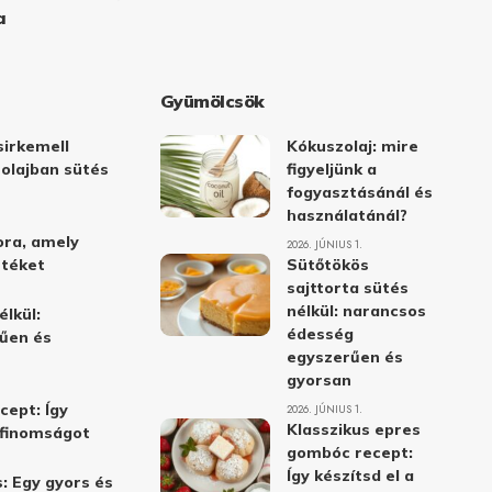
a
Gyümölcsök
irkemell
Kókuszolaj: mire
 olajban sütés
figyeljünk a
fogyasztásánál és
használatánál?
ora, amely
2026. JÚNIUS 1.
stéket
Sütőtökös
sajttorta sütés
nélkül: narancsos
élkül:
édesség
űen és
egyszerűen és
gyorsan
cept: Így
2026. JÚNIUS 1.
Klasszikus epres
i finomságot
gombóc recept:
Így készítsd el a
: Egy gyors és