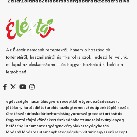
Zeller
Zöldbab
Zöldborsó
Sárgabarack
Szeder
Szilva
Az Éléstár nemcsak receptekről, hanem a hozzávalók
történetéről, használatáról és titkairól is szól. Fedezd fel velünk,
mi lapul az éléskamrában – és hogyan hozhatod ki belőle a
legtöbbet!
egészség
felhasználás
gyors recept
köret
gondozás
desszert
jótékony hatás
diéta
tárolás
házilag
termesztés
tippek
táplálkozás
ültetés
vásárlás
kalória
vitamin
Magyarország
recept
tartósítás
fagyasztás
fajták
főzés
kertészkedés
kert
tünetek
ásványianyag
befőzés
gluténmentes
gyógynövény
biokert
gyógyhatás
lépésről lépésre
sütemény
betegségek
C-vitamin
egyszerű recept