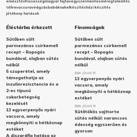
emésztés
frissesség
magyar fajta
vegyszermentes
méregtelenítés
télire
vacsora
virágzás
babáknak
elkészítés
házi készítés
jótékony hatások
Éléstárba érkezett
Finomságok
Sütőben sült
Sütőben sült
parmezános csirkemell
parmezános csirkemell
recept – Ropogós
recept – Ropogós
bundával, olajban sütés
bundával, olajban sütés
nélkül
nélkül
5 szuperétel, amely
2026. JÚLIUS 31.
támogathatja az
13 egyserpenyős nyári
inzulinrezisztencia és a
vacsora, amely
2-es típusú
megkönnyíti a hétköznap
cukorbetegség
estéket
kezelését
2026. JÚLIUS 10.
13 egyserpenyős nyári
Sütőtökös sajttorta
vacsora, amely
sütés nélkül: narancsos
megkönnyíti a hétköznap
édesség egyszerűen és
estéket
gyorsan
A diszgráfia hatása az