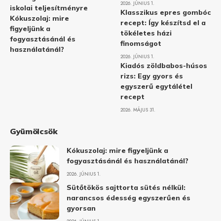
2026. JÚNIUS 1.
iskolai teljesítményre
Klasszikus epres gombóc
Kókuszolaj: mire
recept: Így készítsd el a
figyeljünk a
tökéletes házi
fogyasztásánál és
finomságot
használatánál?
2026. JÚNIUS 1.
Kiadós zöldbabos-húsos
rizs: Egy gyors és
egyszerű egytálétel
recept
2026. MÁJUS 31.
Gyümölcsök
Kókuszolaj: mire figyeljünk a
fogyasztásánál és használatánál?
2026. JÚNIUS 1.
Sütőtökös sajttorta sütés nélkül:
narancsos édesség egyszerűen és
gyorsan