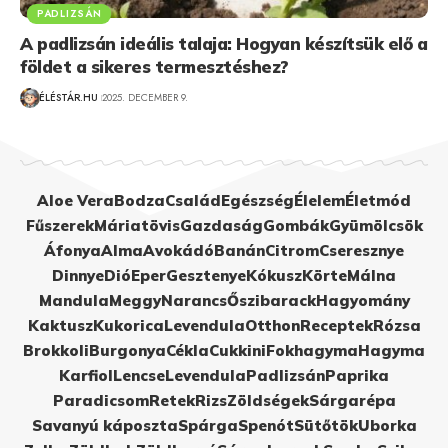
PADLIZSÁN
A padlizsán ideális talaja: Hogyan készítsük elő a
földet a sikeres termesztéshez?
ÉLÉSTÁR.HU
2025. DECEMBER 9.
Aloe Vera
Bodza
Család
Egészség
Élelem
Életmód
Fűszerek
Máriatövis
Gazdaság
Gombák
Gyümölcsök
Áfonya
Alma
Avokádó
Banán
Citrom
Cseresznye
Dinnye
Dió
Eper
Gesztenye
Kókusz
Körte
Málna
Mandula
Meggy
Narancs
Őszibarack
Hagyomány
Kaktusz
Kukorica
Levendula
Otthon
Receptek
Rózsa
Brokkoli
Burgonya
Cékla
Cukkini
Fokhagyma
Hagyma
Karfiol
Lencse
Levendula
Padlizsán
Paprika
Paradicsom
Retek
Rizs
Zöldségek
Sárgarépa
Savanyú káposzta
Spárga
Spenót
Sütőtök
Uborka