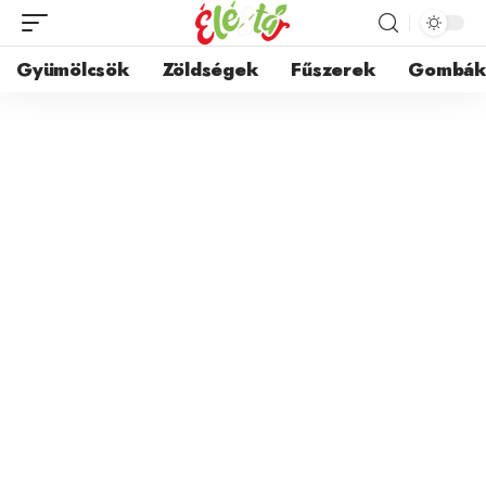
Gyümölcsök
Zöldségek
Fűszerek
Gombá