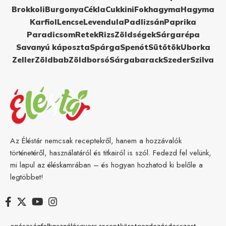
Brokkoli
Burgonya
Cékla
Cukkini
Fokhagyma
Hagyma
Karfiol
Lencse
Levendula
Padlizsán
Paprika
Paradicsom
Retek
Rizs
Zöldségek
Sárgarépa
Savanyú káposzta
Spárga
Spenót
Sütőtök
Uborka
Zeller
Zöldbab
Zöldborsó
Sárgabarack
Szeder
Szilva
Az Éléstár nemcsak receptekről, hanem a hozzávalók
történetéről, használatáról és titkairól is szól. Fedezd fel velünk,
mi lapul az éléskamrában – és hogyan hozhatod ki belőle a
legtöbbet!
egészség
felhasználás
gyors recept
köret
gondozás
desszert