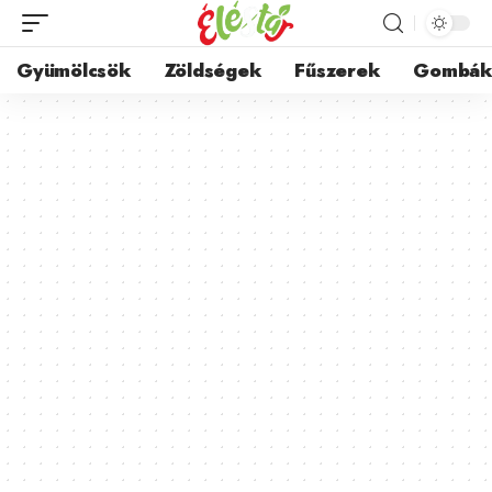
Gyümölcsök
Zöldségek
Fűszerek
Gombá