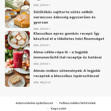
2026. JÚNIUS 1.
Sütőtökös sajttorta sütés nélkül:
narancsos édesség egyszerűen és
gyorsan
2026. JÚNIUS 1.
Klasszikus epres gombóc recept: Így
készítsd el a tökéletes házi finomságot
2026. JÚNIUS 1.
Alma-cékla-répa lé – a legjobb
immunerősítő ital receptje és hatásai
2026. JÚNIUS 1.
Almás-mákos sütemények: A legjobb
receptek a klasszikus ízpárosítással
2026. MÁJUS 31.
Adatvédelmi nyilatkozat
Felhasználási feltételek
Kapcsolat