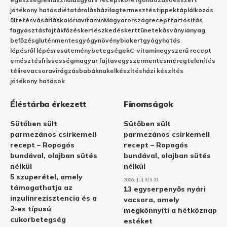
jótékony hatás
diéta
tárolás
házilag
termesztés
tippek
táplálkozás
ültetés
vásárlás
kalória
vitamin
Magyarország
recept
tartósítás
fagyasztás
fajták
főzés
kertészkedés
kert
tünetek
ásványianyag
befőzés
gluténmentes
gyógynövény
biokert
gyógyhatás
lépésről lépésre
sütemény
betegségek
C-vitamin
egyszerű recept
emésztés
frissesség
magyar fajta
vegyszermentes
méregtelenítés
télire
vacsora
virágzás
babáknak
elkészítés
házi készítés
jótékony hatások
Éléstárba érkezett
Finomságok
Sütőben sült
Sütőben sült
parmezános csirkemell
parmezános csirkemell
recept – Ropogós
recept – Ropogós
bundával, olajban sütés
bundával, olajban sütés
nélkül
nélkül
5 szuperétel, amely
2026. JÚLIUS 31.
támogathatja az
13 egyserpenyős nyári
inzulinrezisztencia és a
vacsora, amely
2-es típusú
megkönnyíti a hétköznap
cukorbetegség
estéket