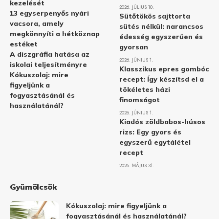
kezelését
2026. JÚLIUS 10.
13 egyserpenyős nyári
Sütőtökös sajttorta
vacsora, amely
sütés nélkül: narancsos
megkönnyíti a hétköznap
édesség egyszerűen és
estéket
gyorsan
A diszgráfia hatása az
2026. JÚNIUS 1.
iskolai teljesítményre
Klasszikus epres gombóc
Kókuszolaj: mire
recept: Így készítsd el a
figyeljünk a
tökéletes házi
fogyasztásánál és
finomságot
használatánál?
2026. JÚNIUS 1.
Kiadós zöldbabos-húsos
rizs: Egy gyors és
egyszerű egytálétel
recept
2026. MÁJUS 31.
Gyümölcsök
Kókuszolaj: mire figyeljünk a
fogyasztásánál és használatánál?