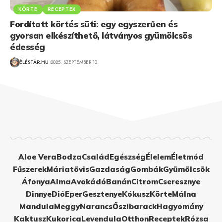
KÖRTE
RECEPTEK
Fordított körtés süti: egy egyszerűen és
gyorsan elkészíthető, látványos gyümölcsös
édesség
ÉLÉSTÁR.HU
2025. SZEPTEMBER 10.
Aloe Vera
Bodza
Család
Egészség
Élelem
Életmód
Fűszerek
Máriatövis
Gazdaság
Gombák
Gyümölcsök
Áfonya
Alma
Avokádó
Banán
Citrom
Cseresznye
Dinnye
Dió
Eper
Gesztenye
Kókusz
Körte
Málna
Mandula
Meggy
Narancs
Őszibarack
Hagyomány
Kaktusz
Kukorica
Levendula
Otthon
Receptek
Rózsa