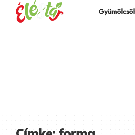
Gyümölcsö
Címke:
forma