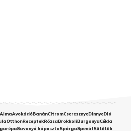
Alma
Avokádó
Banán
Citrom
Cseresznye
Dinnye
Dió
ula
Otthon
Receptek
Rózsa
Brokkoli
Burgonya
Cékla
garépa
Savanyú káposzta
Spárga
Spenót
Sütőtök