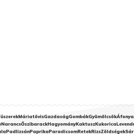
Fűszerek
Máriatövis
Gazdaság
Gombák
Gyümölcsök
Áfonya
y
Narancs
Őszibarack
Hagyomány
Kaktusz
Kukorica
Levend
ula
Padlizsán
Paprika
Paradicsom
Retek
Rizs
Zöldségek
Sár