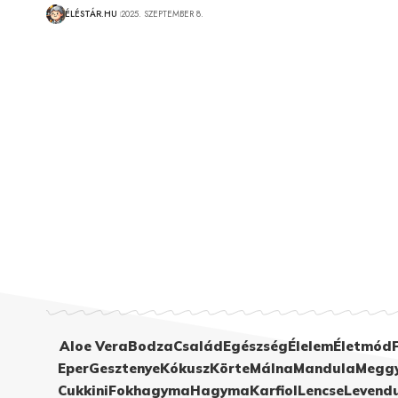
ÉLÉSTÁR.HU
2025. SZEPTEMBER 8.
Aloe Vera
Bodza
Család
Egészség
Élelem
Életmód
Eper
Gesztenye
Kókusz
Körte
Málna
Mandula
Megg
Cukkini
Fokhagyma
Hagyma
Karfiol
Lencse
Levend