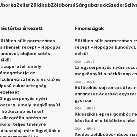
Uborka
Zeller
Zöldbab
Zöldborsó
Sárgabarack
Szeder
Szilv
Éléstárba érkezett
Finomságok
Sütőben sült parmezános
Sütőben sült parmezános cs
sirkemell recept – Ropogós
recept – Ropogós bundával,
undával, olajban sütés
nélkül
élkül
2026. JÚLIUS 31.
 szuperétel, amely
13 egyserpenyős nyári vacs
támogathatja az
megkönnyíti a hétköznap e
nzulinrezisztencia és a 2-es
2026. JÚLIUS 10.
ípusú cukorbetegség
Sütőtökös sajttorta sütés n
ezelését
narancsos édesség egyszer
3 egyserpenyős nyári
gyorsan
acsora, amely megkönnyíti
2026. JÚNIUS 1.
 hétköznap estéket
Klasszikus epres gombóc re
 diszgráfia hatása az
készítsd el a tökéletes ház
skolai teljesítményre
2026. JÚNIUS 1.
ókuszolaj: mire figyeljünk a
Kiadós zöldbabos-húsos rizs
ogyasztásánál és