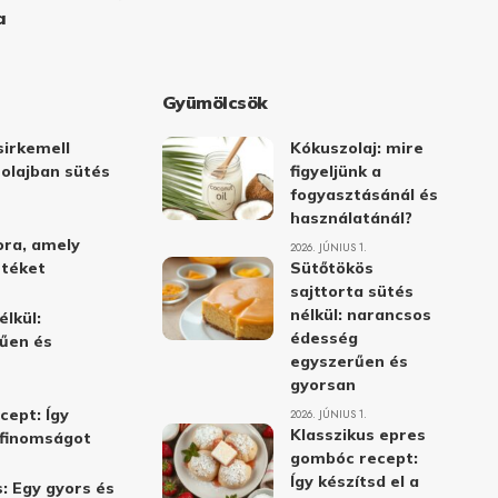
a
Gyümölcsök
irkemell
Kókuszolaj: mire
 olajban sütés
figyeljünk a
fogyasztásánál és
használatánál?
ora, amely
2026. JÚNIUS 1.
stéket
Sütőtökös
sajttorta sütés
nélkül: narancsos
élkül:
édesség
űen és
egyszerűen és
gyorsan
cept: Így
2026. JÚNIUS 1.
Klasszikus epres
i finomságot
gombóc recept:
Így készítsd el a
: Egy gyors és