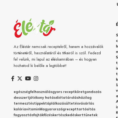
c
b
Az Éléstár nemcsak receptekről, hanem a hozzávalók
n
történetéről, használatáról és titkairól is szól. Fedezd
5
fel velünk, mi lapul az éléskamrában – és hogyan
hozhatod ki belőle a legtöbbet!
i
t
k
1
v
egészség
felhasználás
gyors recept
köret
gondozás
a
desszert
jótékony hatás
diéta
tárolás
házilag
A
termesztés
tippek
táplálkozás
ültetés
vásárlás
i
kalória
vitamin
Magyarország
recept
tartósítás
K
fagyasztás
fajták
főzés
kertészkedés
kert
tünetek
f