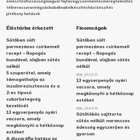
emésztés
frissesség
magyar fajta
vegyszermentes
méregtelenítés
télire
vacsora
virágzás
babáknak
elkészítés
házi készítés
jótékony hatások
Éléstárba érkezett
Finomságok
Sütőben sült
Sütőben sült
parmezános csirkemell
parmezános csirkemell
recept – Ropogós
recept – Ropogós
bundával, olajban sütés
bundával, olajban sütés
nélkül
nélkül
5 szuperétel, amely
2026. JÚLIUS 31.
támogathatja az
13 egyserpenyős nyári
inzulinrezisztencia és a
vacsora, amely
2-es típusú
megkönnyíti a hétköznap
cukorbetegség
estéket
kezelését
2026. JÚLIUS 10.
13 egyserpenyős nyári
Sütőtökös sajttorta
vacsora, amely
sütés nélkül: narancsos
megkönnyíti a hétköznap
édesség egyszerűen és
estéket
gyorsan
A diszgráfia hatása az