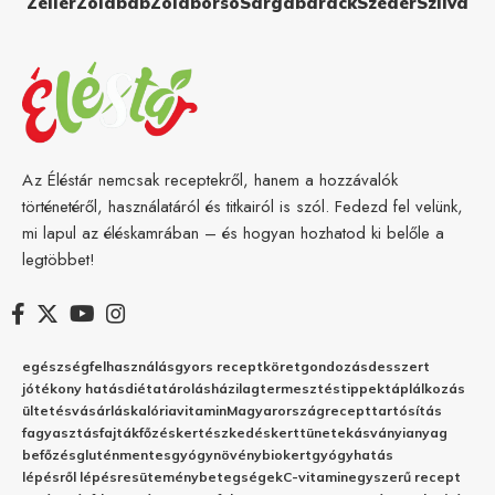
Zeller
Zöldbab
Zöldborsó
Sárgabarack
Szeder
Szilva
Az Éléstár nemcsak receptekről, hanem a hozzávalók
történetéről, használatáról és titkairól is szól. Fedezd fel velünk,
mi lapul az éléskamrában – és hogyan hozhatod ki belőle a
legtöbbet!
egészség
felhasználás
gyors recept
köret
gondozás
desszert
jótékony hatás
diéta
tárolás
házilag
termesztés
tippek
táplálkozás
ültetés
vásárlás
kalória
vitamin
Magyarország
recept
tartósítás
fagyasztás
fajták
főzés
kertészkedés
kert
tünetek
ásványianyag
befőzés
gluténmentes
gyógynövény
biokert
gyógyhatás
lépésről lépésre
sütemény
betegségek
C-vitamin
egyszerű recept