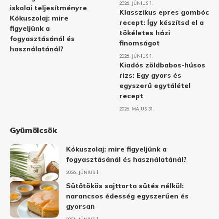
2026. JÚNIUS 1.
iskolai teljesítményre
Klasszikus epres gombóc
Kókuszolaj: mire
recept: Így készítsd el a
figyeljünk a
tökéletes házi
fogyasztásánál és
finomságot
használatánál?
2026. JÚNIUS 1.
Kiadós zöldbabos-húsos
rizs: Egy gyors és
egyszerű egytálétel
recept
2026. MÁJUS 31.
Gyümölcsök
Kókuszolaj: mire figyeljünk a
fogyasztásánál és használatánál?
2026. JÚNIUS 1.
Sütőtökös sajttorta sütés nélkül:
narancsos édesség egyszerűen és
gyorsan