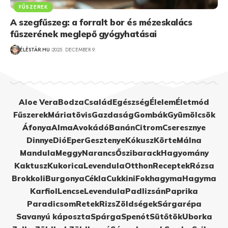
FŰSZEREK
A szegfűszeg: a forralt bor és mézeskalács
fűszerének meglepő gyógyhatásai
ÉLÉSTÁR.HU
2025. DECEMBER 9.
Aloe Vera
Bodza
Család
Egészség
Élelem
Életmód
Fűszerek
Máriatövis
Gazdaság
Gombák
Gyümölcsök
Áfonya
Alma
Avokádó
Banán
Citrom
Cseresznye
Dinnye
Dió
Eper
Gesztenye
Kókusz
Körte
Málna
Mandula
Meggy
Narancs
Őszibarack
Hagyomány
Kaktusz
Kukorica
Levendula
Otthon
Receptek
Rózsa
Brokkoli
Burgonya
Cékla
Cukkini
Fokhagyma
Hagyma
Karfiol
Lencse
Levendula
Padlizsán
Paprika
Paradicsom
Retek
Rizs
Zöldségek
Sárgarépa
Savanyú káposzta
Spárga
Spenót
Sütőtök
Uborka