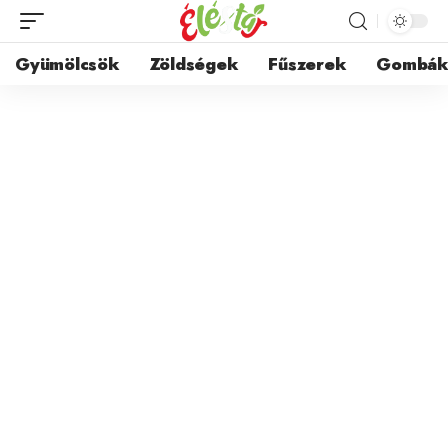
Gyümölcsök
Zöldségek
Fűszerek
Gombá