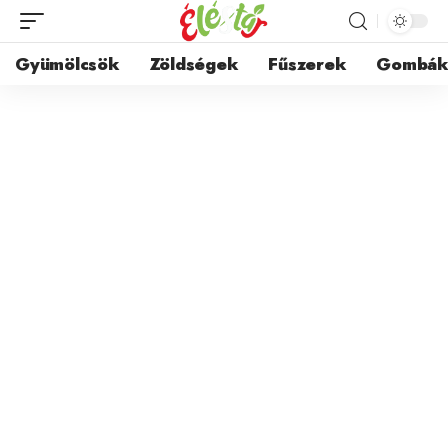
Gyümölcsök
Zöldségek
Fűszerek
Gombá