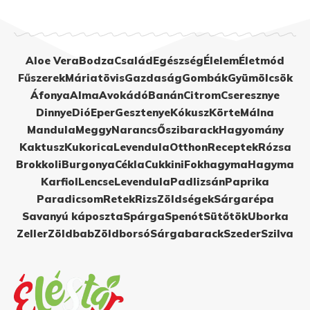
Aloe Vera
Bodza
Család
Egészség
Élelem
Életmód
Fűszerek
Máriatövis
Gazdaság
Gombák
Gyümölcsök
Áfonya
Alma
Avokádó
Banán
Citrom
Cseresznye
Dinnye
Dió
Eper
Gesztenye
Kókusz
Körte
Málna
Mandula
Meggy
Narancs
Őszibarack
Hagyomány
Kaktusz
Kukorica
Levendula
Otthon
Receptek
Rózsa
Brokkoli
Burgonya
Cékla
Cukkini
Fokhagyma
Hagyma
Karfiol
Lencse
Levendula
Padlizsán
Paprika
Paradicsom
Retek
Rizs
Zöldségek
Sárgarépa
Savanyú káposzta
Spárga
Spenót
Sütőtök
Uborka
Zeller
Zöldbab
Zöldborsó
Sárgabarack
Szeder
Szilva