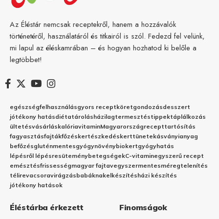
Az Éléstár nemcsak receptekről, hanem a hozzávalók
történetéről, használatáról és titkairól is szól. Fedezd fel velünk,
mi lapul az éléskamrában – és hogyan hozhatod ki belőle a
legtöbbet!
egészség
felhasználás
gyors recept
köret
gondozás
desszert
jótékony hatás
diéta
tárolás
házilag
termesztés
tippek
táplálkozás
ültetés
vásárlás
kalória
vitamin
Magyarország
recept
tartósítás
fagyasztás
fajták
főzés
kertészkedés
kert
tünetek
ásványianyag
befőzés
gluténmentes
gyógynövény
biokert
gyógyhatás
lépésről lépésre
sütemény
betegségek
C-vitamin
egyszerű recept
emésztés
frissesség
magyar fajta
vegyszermentes
méregtelenítés
télire
vacsora
virágzás
babáknak
elkészítés
házi készítés
jótékony hatások
Éléstárba érkezett
Finomságok