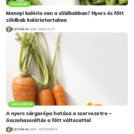
ZÖLDBAB
Mennyi kalória van a zöldbabban? Nyers és főtt
zöldbab kalóriatartalma
ÉLÉSTÁR.HU
2026. MÁRCIUS 27.
SÁRGARÉPA
A nyers sárgarépa hatása a szervezetre –
összehasonlítás a főtt változattal
ÉLÉSTÁR.HU
2025. SZEPTEMBER 8.