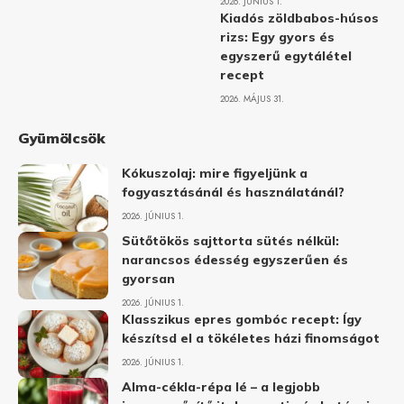
2026. JÚNIUS 1.
Kiadós zöldbabos-húsos
rizs: Egy gyors és
egyszerű egytálétel
recept
2026. MÁJUS 31.
Gyümölcsök
Kókuszolaj: mire figyeljünk a
fogyasztásánál és használatánál?
2026. JÚNIUS 1.
Sütőtökös sajttorta sütés nélkül:
narancsos édesség egyszerűen és
gyorsan
2026. JÚNIUS 1.
Klasszikus epres gombóc recept: Így
készítsd el a tökéletes házi finomságot
2026. JÚNIUS 1.
Alma-cékla-répa lé – a legjobb