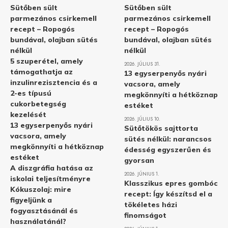
Sütőben sült
Sütőben sült
parmezános csirkemell
parmezános csirkemell
recept – Ropogós
recept – Ropogós
bundával, olajban sütés
bundával, olajban sütés
nélkül
nélkül
5 szuperétel, amely
2026. JÚLIUS 31.
támogathatja az
13 egyserpenyős nyári
inzulinrezisztencia és a
vacsora, amely
2-es típusú
megkönnyíti a hétköznap
cukorbetegség
estéket
kezelését
2026. JÚLIUS 10.
13 egyserpenyős nyári
Sütőtökös sajttorta
vacsora, amely
sütés nélkül: narancsos
megkönnyíti a hétköznap
édesség egyszerűen és
estéket
gyorsan
A diszgráfia hatása az
2026. JÚNIUS 1.
iskolai teljesítményre
Klasszikus epres gombóc
Kókuszolaj: mire
recept: Így készítsd el a
figyeljünk a
tökéletes házi
fogyasztásánál és
finomságot
használatánál?