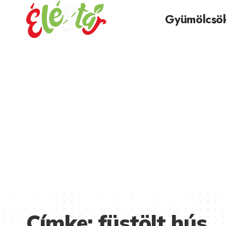
Gyümölcsö
Címke:
füstölt hús