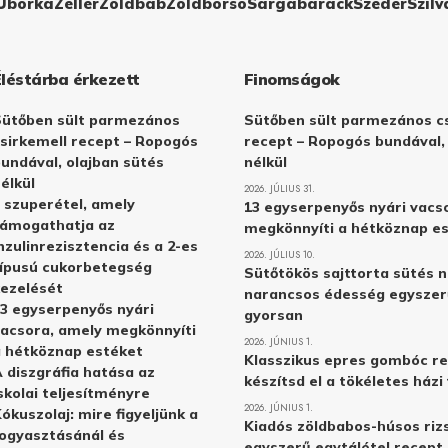
Uborka
Zeller
Zöldbab
Zöldborsó
Sárgabarack
Szeder
Szilv
Éléstárba érkezett
Finomságok
Sütőben sült parmezános
Sütőben sült parmezános cs
sirkemell recept – Ropogós
recept – Ropogós bundával,
undával, olajban sütés
nélkül
élkül
2026. JÚLIUS 31.
 szuperétel, amely
13 egyserpenyős nyári vacs
támogathatja az
megkönnyíti a hétköznap e
nzulinrezisztencia és a 2-es
2026. JÚLIUS 10.
ípusú cukorbetegség
Sütőtökös sajttorta sütés n
ezelését
narancsos édesség egyszer
3 egyserpenyős nyári
gyorsan
acsora, amely megkönnyíti
2026. JÚNIUS 1.
 hétköznap estéket
Klasszikus epres gombóc re
 diszgráfia hatása az
készítsd el a tökéletes ház
skolai teljesítményre
2026. JÚNIUS 1.
ókuszolaj: mire figyeljünk a
Kiadós zöldbabos-húsos rizs
ogyasztásánál és
egyszerű egytálétel recept