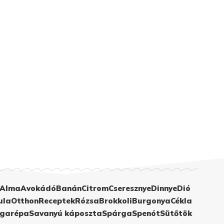
Alma
Avokádó
Banán
Citrom
Cseresznye
Dinnye
Dió
ula
Otthon
Receptek
Rózsa
Brokkoli
Burgonya
Cékla
garépa
Savanyú káposzta
Spárga
Spenót
Sütőtök