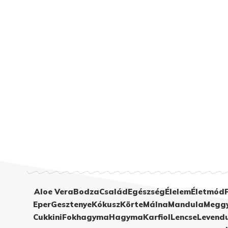
Aloe Vera
Bodza
Család
Egészség
Élelem
Életmód
Eper
Gesztenye
Kókusz
Körte
Málna
Mandula
Megg
Cukkini
Fokhagyma
Hagyma
Karfiol
Lencse
Levend