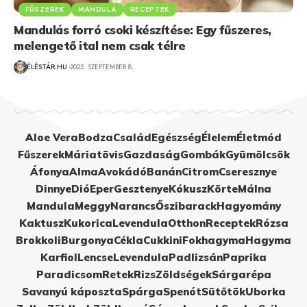
FŰSZEREK
MANDULA
RECEPTEK
Mandulás forró csoki készítése: Egy fűszeres,
melengető ital nem csak télre
ÉLÉSTÁR.HU
2025. SZEPTEMBER 8.
Aloe Vera
Bodza
Család
Egészség
Élelem
Életmód
Fűszerek
Máriatövis
Gazdaság
Gombák
Gyümölcsök
Áfonya
Alma
Avokádó
Banán
Citrom
Cseresznye
Dinnye
Dió
Eper
Gesztenye
Kókusz
Körte
Málna
Mandula
Meggy
Narancs
Őszibarack
Hagyomány
Kaktusz
Kukorica
Levendula
Otthon
Receptek
Rózsa
Brokkoli
Burgonya
Cékla
Cukkini
Fokhagyma
Hagyma
Karfiol
Lencse
Levendula
Padlizsán
Paprika
Paradicsom
Retek
Rizs
Zöldségek
Sárgarépa
Savanyú káposzta
Spárga
Spenót
Sütőtök
Uborka