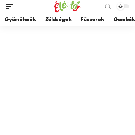
Gyümölcsök
Zöldségek
Fűszerek
Gombá