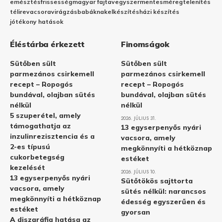
emésztés
frissesség
magyar fajta
vegyszermentes
méregtelenítés
télire
vacsora
virágzás
babáknak
elkészítés
házi készítés
jótékony hatások
Éléstárba érkezett
Finomságok
Sütőben sült
Sütőben sült
parmezános csirkemell
parmezános csirkemell
recept – Ropogós
recept – Ropogós
bundával, olajban sütés
bundával, olajban sütés
nélkül
nélkül
5 szuperétel, amely
2026. JÚLIUS 31.
támogathatja az
13 egyserpenyős nyári
inzulinrezisztencia és a
vacsora, amely
2-es típusú
megkönnyíti a hétköznap
cukorbetegség
estéket
kezelését
2026. JÚLIUS 10.
13 egyserpenyős nyári
Sütőtökös sajttorta
vacsora, amely
sütés nélkül: narancsos
megkönnyíti a hétköznap
édesség egyszerűen és
estéket
gyorsan
A diszgráfia hatása az