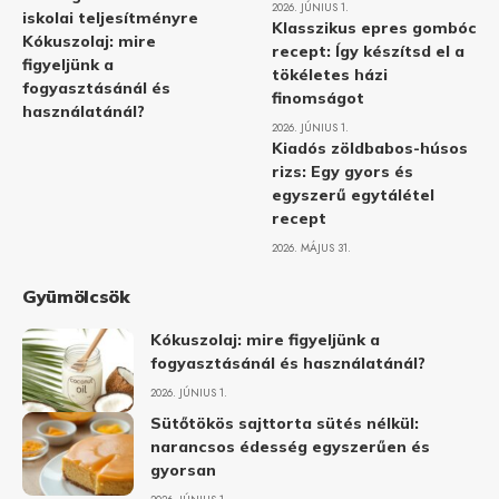
2026. JÚNIUS 1.
iskolai teljesítményre
Klasszikus epres gombóc
Kókuszolaj: mire
recept: Így készítsd el a
figyeljünk a
tökéletes házi
fogyasztásánál és
finomságot
használatánál?
2026. JÚNIUS 1.
Kiadós zöldbabos-húsos
rizs: Egy gyors és
egyszerű egytálétel
recept
2026. MÁJUS 31.
Gyümölcsök
Kókuszolaj: mire figyeljünk a
fogyasztásánál és használatánál?
2026. JÚNIUS 1.
Sütőtökös sajttorta sütés nélkül:
narancsos édesség egyszerűen és
gyorsan