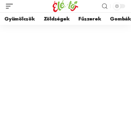
Gyümölcsök
Zöldségek
Fűszerek
Gombá