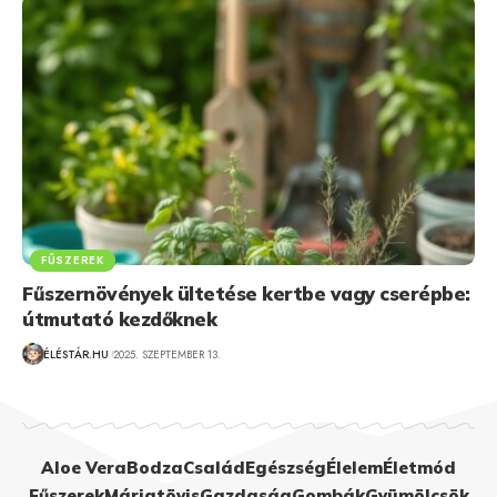
FŰSZEREK
Fűszernövények ültetése kertbe vagy cserépbe:
útmutató kezdőknek
ÉLÉSTÁR.HU
2025. SZEPTEMBER 13.
Aloe Vera
Bodza
Család
Egészség
Élelem
Életmód
Fűszerek
Máriatövis
Gazdaság
Gombák
Gyümölcsök