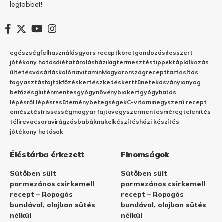
legtöbbet!
egészség
felhasználás
gyors recept
köret
gondozás
desszert
jótékony hatás
diéta
tárolás
házilag
termesztés
tippek
táplálkozás
ültetés
vásárlás
kalória
vitamin
Magyarország
recept
tartósítás
fagyasztás
fajták
főzés
kertészkedés
kert
tünetek
ásványianyag
befőzés
gluténmentes
gyógynövény
biokert
gyógyhatás
lépésről lépésre
sütemény
betegségek
C-vitamin
egyszerű recept
emésztés
frissesség
magyar fajta
vegyszermentes
méregtelenítés
télire
vacsora
virágzás
babáknak
elkészítés
házi készítés
jótékony hatások
Éléstárba érkezett
Finomságok
Sütőben sült
Sütőben sült
parmezános csirkemell
parmezános csirkemell
recept – Ropogós
recept – Ropogós
bundával, olajban sütés
bundával, olajban sütés
nélkül
nélkül