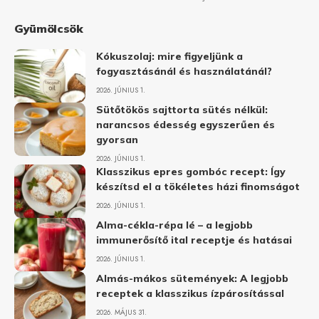
Gyümölcsök
Kókuszolaj: mire figyeljünk a
fogyasztásánál és használatánál?
2026. JÚNIUS 1.
Sütőtökös sajttorta sütés nélkül:
narancsos édesség egyszerűen és
gyorsan
2026. JÚNIUS 1.
Klasszikus epres gombóc recept: Így
készítsd el a tökéletes házi finomságot
2026. JÚNIUS 1.
Alma-cékla-répa lé – a legjobb
immunerősítő ital receptje és hatásai
2026. JÚNIUS 1.
Almás-mákos sütemények: A legjobb
receptek a klasszikus ízpárosítással
2026. MÁJUS 31.