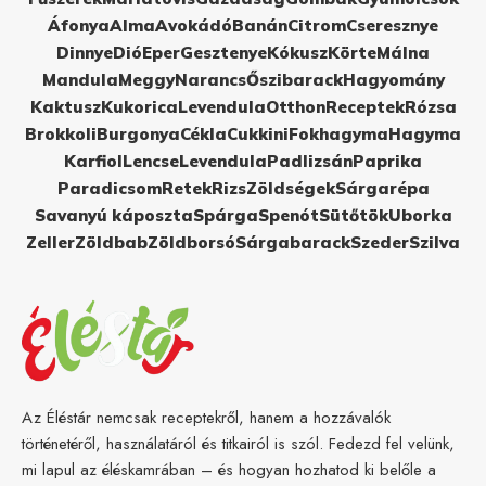
Áfonya
Alma
Avokádó
Banán
Citrom
Cseresznye
Dinnye
Dió
Eper
Gesztenye
Kókusz
Körte
Málna
Mandula
Meggy
Narancs
Őszibarack
Hagyomány
Kaktusz
Kukorica
Levendula
Otthon
Receptek
Rózsa
Brokkoli
Burgonya
Cékla
Cukkini
Fokhagyma
Hagyma
Karfiol
Lencse
Levendula
Padlizsán
Paprika
Paradicsom
Retek
Rizs
Zöldségek
Sárgarépa
Savanyú káposzta
Spárga
Spenót
Sütőtök
Uborka
Zeller
Zöldbab
Zöldborsó
Sárgabarack
Szeder
Szilva
Az Éléstár nemcsak receptekről, hanem a hozzávalók
történetéről, használatáról és titkairól is szól. Fedezd fel velünk,
mi lapul az éléskamrában – és hogyan hozhatod ki belőle a