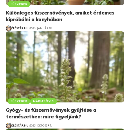
FŰSZEREK
Különleges fűszernövények, amiket érdemes
kipróbálni a konyhában
ÉLÉSTÁR.HU
2026. JANUÁR 29.
FŰSZEREK
MÁRIATÖVIS
Gyógy- és fűszernövények gyűjtése a
természetben: mire figyeljünk?
ÉLÉSTÁR.HU
2025. OKTÓBER 1.