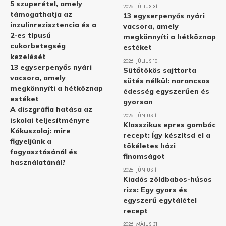
5 szuperétel, amely
2026. JÚLIUS 31.
támogathatja az
13 egyserpenyős nyári
inzulinrezisztencia és a
vacsora, amely
2-es típusú
megkönnyíti a hétköznap
cukorbetegség
estéket
kezelését
2026. JÚLIUS 10.
13 egyserpenyős nyári
Sütőtökös sajttorta
vacsora, amely
sütés nélkül: narancsos
megkönnyíti a hétköznap
édesség egyszerűen és
estéket
gyorsan
A diszgráfia hatása az
2026. JÚNIUS 1.
iskolai teljesítményre
Klasszikus epres gombóc
Kókuszolaj: mire
recept: Így készítsd el a
figyeljünk a
tökéletes házi
fogyasztásánál és
finomságot
használatánál?
2026. JÚNIUS 1.
Kiadós zöldbabos-húsos
rizs: Egy gyors és
egyszerű egytálétel
recept
2026. MÁJUS 31.