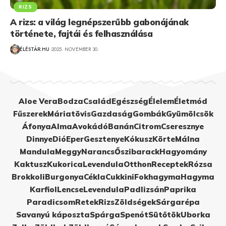
RIZS
A rizs: a világ legnépszerűbb gabonájának
története, fajtái és felhasználása
ÉLÉSTÁR.HU
2025. NOVEMBER 30.
Aloe Vera
Bodza
Család
Egészség
Élelem
Életmód
Fűszerek
Máriatövis
Gazdaság
Gombák
Gyümölcsök
Áfonya
Alma
Avokádó
Banán
Citrom
Cseresznye
Dinnye
Dió
Eper
Gesztenye
Kókusz
Körte
Málna
Mandula
Meggy
Narancs
Őszibarack
Hagyomány
Kaktusz
Kukorica
Levendula
Otthon
Receptek
Rózsa
Brokkoli
Burgonya
Cékla
Cukkini
Fokhagyma
Hagyma
Karfiol
Lencse
Levendula
Padlizsán
Paprika
Paradicsom
Retek
Rizs
Zöldségek
Sárgarépa
Savanyú káposzta
Spárga
Spenót
Sütőtök
Uborka