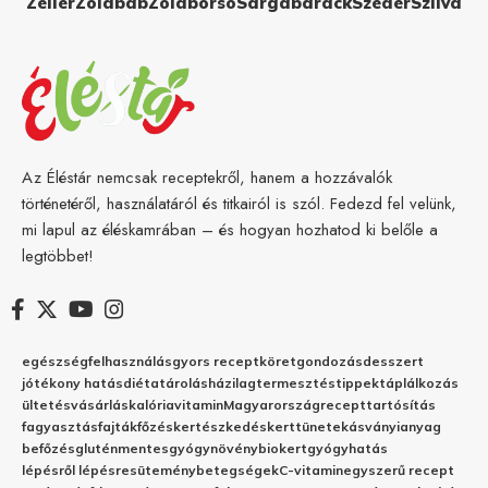
Zeller
Zöldbab
Zöldborsó
Sárgabarack
Szeder
Szilva
Az Éléstár nemcsak receptekről, hanem a hozzávalók
történetéről, használatáról és titkairól is szól. Fedezd fel velünk,
mi lapul az éléskamrában – és hogyan hozhatod ki belőle a
legtöbbet!
egészség
felhasználás
gyors recept
köret
gondozás
desszert
jótékony hatás
diéta
tárolás
házilag
termesztés
tippek
táplálkozás
ültetés
vásárlás
kalória
vitamin
Magyarország
recept
tartósítás
fagyasztás
fajták
főzés
kertészkedés
kert
tünetek
ásványianyag
befőzés
gluténmentes
gyógynövény
biokert
gyógyhatás
lépésről lépésre
sütemény
betegségek
C-vitamin
egyszerű recept