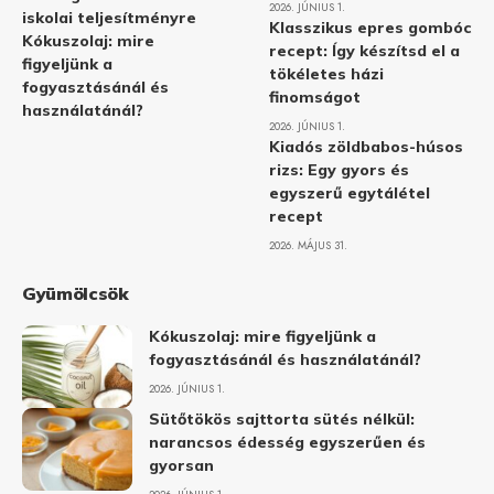
2026. JÚNIUS 1.
iskolai teljesítményre
Klasszikus epres gombóc
Kókuszolaj: mire
recept: Így készítsd el a
figyeljünk a
tökéletes házi
fogyasztásánál és
finomságot
használatánál?
2026. JÚNIUS 1.
Kiadós zöldbabos-húsos
rizs: Egy gyors és
egyszerű egytálétel
recept
2026. MÁJUS 31.
Gyümölcsök
Kókuszolaj: mire figyeljünk a
fogyasztásánál és használatánál?
2026. JÚNIUS 1.
Sütőtökös sajttorta sütés nélkül:
narancsos édesség egyszerűen és
gyorsan