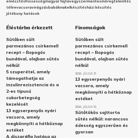
emésztés
frissesség
magyar fajta
vegyszermentes
méregtelenítés
télire
vacsora
virágzás
babáknak
elkészítés
házi készítés
jótékony hatások
Éléstárba érkezett
Finomságok
Sütőben sült
Sütőben sült
parmezános csirkemell
parmezános csirkemell
recept – Ropogós
recept – Ropogós
bundával, olajban sütés
bundával, olajban sütés
nélkül
nélkül
5 szuperétel, amely
2026. JÚLIUS 31.
támogathatja az
13 egyserpenyős nyári
inzulinrezisztencia és a
vacsora, amely
2-es típusú
megkönnyíti a hétköznap
cukorbetegség
estéket
kezelését
2026. JÚLIUS 10.
13 egyserpenyős nyári
Sütőtökös sajttorta
vacsora, amely
sütés nélkül: narancsos
megkönnyíti a hétköznap
édesség egyszerűen és
estéket
gyorsan
A diszgráfia hatása az