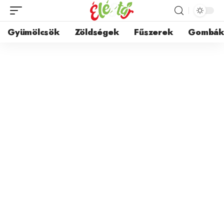
Gyümölcsök
Zöldségek
Fűszerek
Gombá