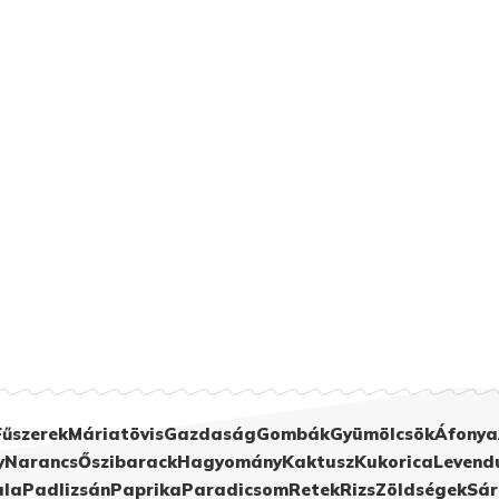
Fűszerek
Máriatövis
Gazdaság
Gombák
Gyümölcsök
Áfonya
y
Narancs
Őszibarack
Hagyomány
Kaktusz
Kukorica
Levend
ula
Padlizsán
Paprika
Paradicsom
Retek
Rizs
Zöldségek
Sár