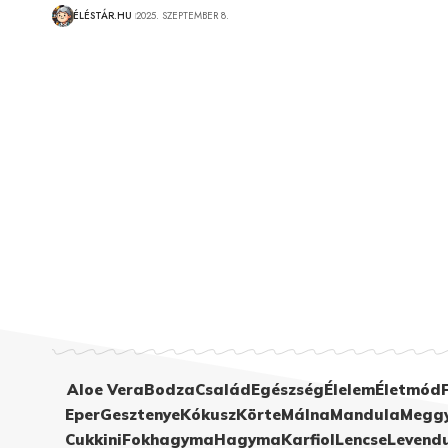
ÉLÉSTÁR.HU
2025. SZEPTEMBER 8.
Aloe Vera
Bodza
Család
Egészség
Élelem
Életmód
Eper
Gesztenye
Kókusz
Körte
Málna
Mandula
Megg
Cukkini
Fokhagyma
Hagyma
Karfiol
Lencse
Levend