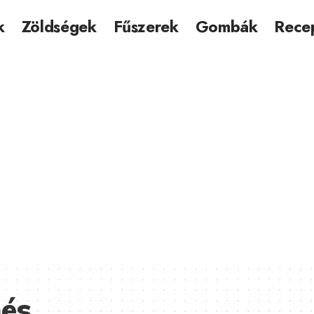
k
Zöldségek
Fűszerek
Gombák
Rece
és