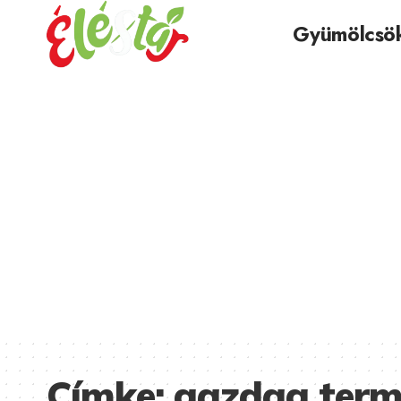
Gyümölcsö
Címke:
gazdag term