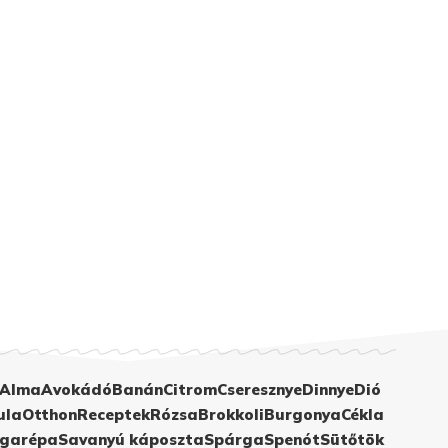
Alma
Avokádó
Banán
Citrom
Cseresznye
Dinnye
Dió
ula
Otthon
Receptek
Rózsa
Brokkoli
Burgonya
Cékla
garépa
Savanyú káposzta
Spárga
Spenót
Sütőtök