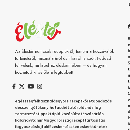
c
b
Az Éléstár nemcsak receptekről, hanem a hozzávalók
n
történetéről, használatáról és titkairól is szól. Fedezd
5
fel velünk, mi lapul az éléskamrában – és hogyan
hozhatod ki belőle a legtöbbet!
i
t
k
1
v
egészség
felhasználás
gyors recept
köret
gondozás
a
desszert
jótékony hatás
diéta
tárolás
házilag
A
termesztés
tippek
táplálkozás
ültetés
vásárlás
i
kalória
vitamin
Magyarország
recept
tartósítás
K
fagyasztás
fajták
főzés
kertészkedés
kert
tünetek
f