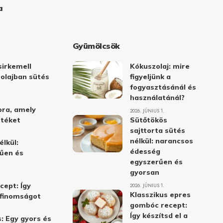
a
Gyümölcsök
irkemell
Kókuszolaj: mire
 olajban sütés
figyeljünk a
fogyasztásánál és
használatánál?
ora, amely
2026. JÚNIUS 1.
stéket
Sütőtökös
sajttorta sütés
nélkül: narancsos
élkül:
édesség
űen és
egyszerűen és
gyorsan
cept: Így
2026. JÚNIUS 1.
Klasszikus epres
i finomságot
gombóc recept:
Így készítsd el a
: Egy gyors és