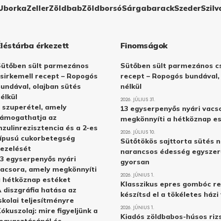
Uborka
Zeller
Zöldbab
Zöldborsó
Sárgabarack
Szeder
Szilv
Éléstárba érkezett
Finomságok
Sütőben sült parmezános
Sütőben sült parmezános cs
sirkemell recept – Ropogós
recept – Ropogós bundával,
undával, olajban sütés
nélkül
élkül
2026. JÚLIUS 31.
 szuperétel, amely
13 egyserpenyős nyári vacs
támogathatja az
megkönnyíti a hétköznap e
nzulinrezisztencia és a 2-es
2026. JÚLIUS 10.
ípusú cukorbetegség
Sütőtökös sajttorta sütés n
ezelését
narancsos édesség egyszer
3 egyserpenyős nyári
gyorsan
acsora, amely megkönnyíti
2026. JÚNIUS 1.
 hétköznap estéket
Klasszikus epres gombóc re
 diszgráfia hatása az
készítsd el a tökéletes ház
skolai teljesítményre
2026. JÚNIUS 1.
ókuszolaj: mire figyeljünk a
Kiadós zöldbabos-húsos rizs
ogyasztásánál és