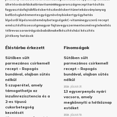
ültetés
vásárlás
kalória
vitamin
Magyarország
recept
tartósítás
fagyasztás
fajták
főzés
kertészkedés
kert
tünetek
ásványianyag
befőzés
gluténmentes
gyógynövény
biokert
gyógyhatás
lépésről lépésre
sütemény
betegségek
C-vitamin
egyszerű recept
emésztés
frissesség
magyar fajta
vegyszermentes
méregtelenítés
télire
vacsora
virágzás
babáknak
elkészítés
házi készítés
jótékony hatások
Éléstárba érkezett
Finomságok
Sütőben sült
Sütőben sült
parmezános csirkemell
parmezános csirkemell
recept – Ropogós
recept – Ropogós
bundával, olajban sütés
bundával, olajban sütés
nélkül
nélkül
5 szuperétel, amely
2026. JÚLIUS 31.
támogathatja az
13 egyserpenyős nyári
inzulinrezisztencia és a
vacsora, amely
2-es típusú
megkönnyíti a hétköznap
cukorbetegség
estéket
kezelését
2026. JÚLIUS 10.