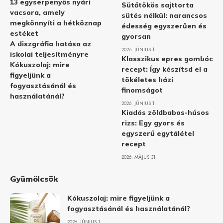
13 egyserpenyős nyári
Sütőtökös sajttorta
vacsora, amely
sütés nélkül: narancsos
megkönnyíti a hétköznap
édesség egyszerűen és
estéket
gyorsan
A diszgráfia hatása az
2026. JÚNIUS 1.
iskolai teljesítményre
Klasszikus epres gombóc
Kókuszolaj: mire
recept: Így készítsd el a
figyeljünk a
tökéletes házi
fogyasztásánál és
finomságot
használatánál?
2026. JÚNIUS 1.
Kiadós zöldbabos-húsos
rizs: Egy gyors és
egyszerű egytálétel
recept
2026. MÁJUS 31.
Gyümölcsök
Kókuszolaj: mire figyeljünk a
fogyasztásánál és használatánál?
2026. JÚNIUS 1.