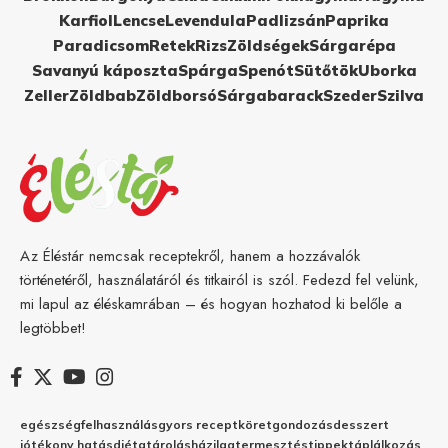
Karfiol
Lencse
Levendula
Padlizsán
Paprika
Paradicsom
Retek
Rizs
Zöldségek
Sárgarépa
Savanyú káposzta
Spárga
Spenót
Sütőtök
Uborka
Zeller
Zöldbab
Zöldborsó
Sárgabarack
Szeder
Szilva
Az Éléstár nemcsak receptekről, hanem a hozzávalók
történetéről, használatáról és titkairól is szól. Fedezd fel velünk,
mi lapul az éléskamrában – és hogyan hozhatod ki belőle a
legtöbbet!
egészség
felhasználás
gyors recept
köret
gondozás
desszert
jótékony hatás
diéta
tárolás
házilag
termesztés
tippek
táplálkozás