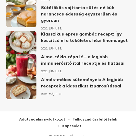
Sütőtökös sajttorta sütés nélkül:
narancsos édesség egyszerűen és
gyorsan
2026. JÚNIUS 1.
Klasszikus epres gombóc recept: Így
készítsd el a tökéletes házi finomságot
2026. JÚNIUS 1.
Alma-cékla-répa lé – a legjobb
immunerősítő ital receptje és hatásai
2026. JÚNIUS 1.
Almás-mákos sütemények: A legjobb
receptek a klasszikus ízpárosítással
2026. MÁJUS 31.
Adatvédelmi nyilatkozat
Felhasználási feltételek
Kapcsolat