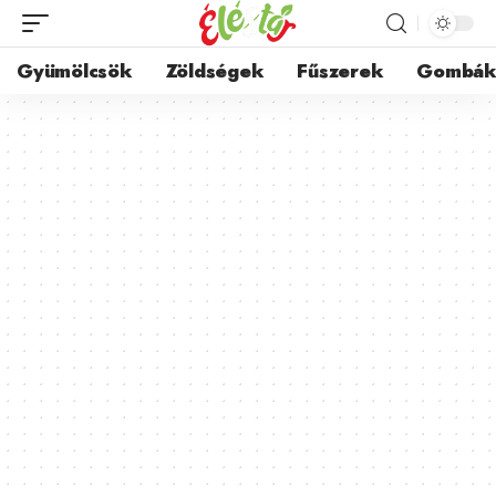
Gyümölcsök
Zöldségek
Fűszerek
Gombá