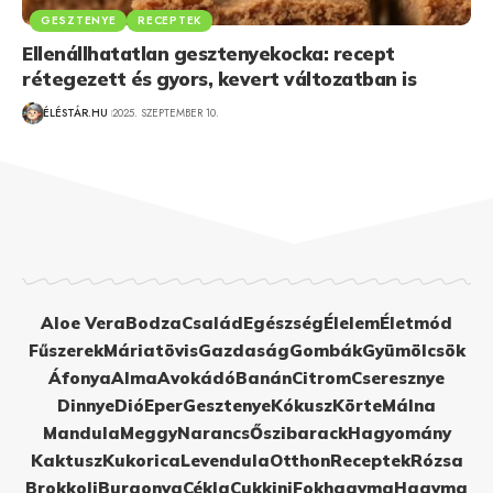
GESZTENYE
RECEPTEK
Ellenállhatatlan gesztenyekocka: recept
rétegezett és gyors, kevert változatban is
ÉLÉSTÁR.HU
2025. SZEPTEMBER 10.
Aloe Vera
Bodza
Család
Egészség
Élelem
Életmód
Fűszerek
Máriatövis
Gazdaság
Gombák
Gyümölcsök
Áfonya
Alma
Avokádó
Banán
Citrom
Cseresznye
Dinnye
Dió
Eper
Gesztenye
Kókusz
Körte
Málna
Mandula
Meggy
Narancs
Őszibarack
Hagyomány
Kaktusz
Kukorica
Levendula
Otthon
Receptek
Rózsa
Brokkoli
Burgonya
Cékla
Cukkini
Fokhagyma
Hagyma