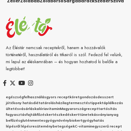
Zeller
Zöldbab
Zöldborsó
Sárgabarack
Szeder
Szilva
Az Éléstár nemcsak receptekről, hanem a hozzávalók
történetéről, használatáról és titkairól is szól. Fedezd fel velünk,
mi lapul az éléskamrában – és hogyan hozhatod ki belőle a
legtöbbet!
egészség
felhasználás
gyors recept
köret
gondozás
desszert
jótékony hatás
diéta
tárolás
házilag
termesztés
tippek
táplálkozás
ültetés
vásárlás
kalória
vitamin
Magyarország
recept
tartósítás
fagyasztás
fajták
főzés
kertészkedés
kert
tünetek
ásványianyag
befőzés
gluténmentes
gyógynövény
biokert
gyógyhatás
lépésről lépésre
sütemény
betegségek
C-vitamin
egyszerű recept