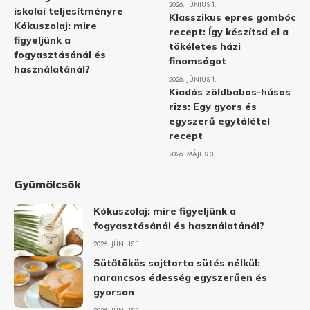
2026. JÚNIUS 1.
iskolai teljesítményre
Klasszikus epres gombóc
Kókuszolaj: mire
recept: Így készítsd el a
figyeljünk a
tökéletes házi
fogyasztásánál és
finomságot
használatánál?
2026. JÚNIUS 1.
Kiadós zöldbabos-húsos
rizs: Egy gyors és
egyszerű egytálétel
recept
2026. MÁJUS 31.
Gyümölcsök
Kókuszolaj: mire figyeljünk a
fogyasztásánál és használatánál?
2026. JÚNIUS 1.
Sütőtökös sajttorta sütés nélkül:
narancsos édesség egyszerűen és
gyorsan