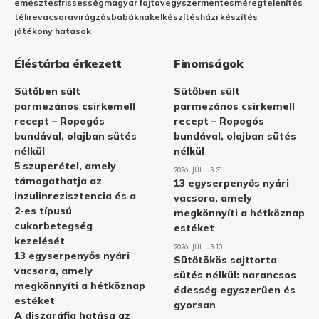
emésztés
frissesség
magyar fajta
vegyszermentes
méregtelenítés
télire
vacsora
virágzás
babáknak
elkészítés
házi készítés
jótékony hatások
Éléstárba érkezett
Finomságok
Sütőben sült
Sütőben sült
parmezános csirkemell
parmezános csirkemell
recept – Ropogós
recept – Ropogós
bundával, olajban sütés
bundával, olajban sütés
nélkül
nélkül
5 szuperétel, amely
2026. JÚLIUS 31.
támogathatja az
13 egyserpenyős nyári
inzulinrezisztencia és a
vacsora, amely
2-es típusú
megkönnyíti a hétköznap
cukorbetegség
estéket
kezelését
2026. JÚLIUS 10.
13 egyserpenyős nyári
Sütőtökös sajttorta
vacsora, amely
sütés nélkül: narancsos
megkönnyíti a hétköznap
édesség egyszerűen és
estéket
gyorsan
A diszgráfia hatása az