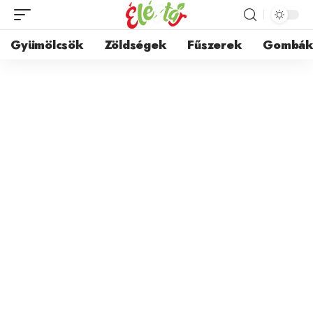
Gyümölcsök
Zöldségek
Fűszerek
Gombá