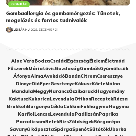
GOMBÁK
Gombaallergia és gombamérgezés: Tünetek,
megelőzés és fontos tudnivalók
ÉLÉSTÁR.HU
2025. DECEMBER 21.
Aloe Vera
Bodza
Család
Egészség
Élelem
Életmód
Fűszerek
Máriatövis
Gazdaság
Gombák
Gyümölcsök
Áfonya
Alma
Avokádó
Banán
Citrom
Cseresznye
Dinnye
Dió
Eper
Gesztenye
Kókusz
Körte
Málna
Mandula
Meggy
Narancs
Őszibarack
Hagyomány
Kaktusz
Kukorica
Levendula
Otthon
Receptek
Rózsa
Brokkoli
Burgonya
Cékla
Cukkini
Fokhagyma
Hagyma
Karfiol
Lencse
Levendula
Padlizsán
Paprika
Paradicsom
Retek
Rizs
Zöldségek
Sárgarépa
Savanyú káposzta
Spárga
Spenót
Sütőtök
Uborka