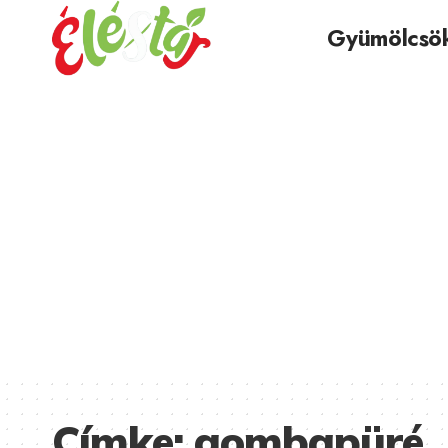
Gyümölcsö
Címke:
gombapüré