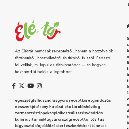
c
b
Az Éléstár nemcsak receptekről, hanem a hozzávalók
n
történetéről, használatáról és titkairól is szól. Fedezd
5
fel velünk, mi lapul az éléskamrában – és hogyan
hozhatod ki belőle a legtöbbet!
i
t
k
1
v
egészség
felhasználás
gyors recept
köret
gondozás
a
desszert
jótékony hatás
diéta
tárolás
házilag
A
termesztés
tippek
táplálkozás
ültetés
vásárlás
i
kalória
vitamin
Magyarország
recept
tartósítás
K
fagyasztás
fajták
főzés
kertészkedés
kert
tünetek
f