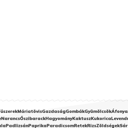
Fűszerek
Máriatövis
Gazdaság
Gombák
Gyümölcsök
Áfonya
y
Narancs
Őszibarack
Hagyomány
Kaktusz
Kukorica
Levend
ula
Padlizsán
Paprika
Paradicsom
Retek
Rizs
Zöldségek
Sár