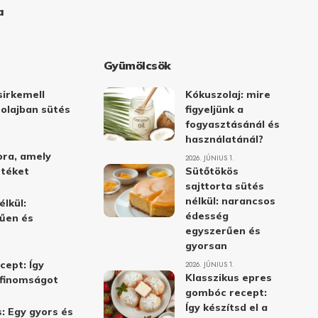
a
Gyümölcsök
irkemell
Kókuszolaj: mire
 olajban sütés
figyeljünk a
fogyasztásánál és
használatánál?
ora, amely
2026. JÚNIUS 1.
stéket
Sütőtökös
sajttorta sütés
nélkül: narancsos
élkül:
édesség
űen és
egyszerűen és
gyorsan
cept: Így
2026. JÚNIUS 1.
Klasszikus epres
i finomságot
gombóc recept:
Így készítsd el a
: Egy gyors és