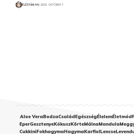
ÉLÉSTÁR.HU
2025. OKTÓBER 7.
Aloe Vera
Bodza
Család
Egészség
Élelem
Életmód
Eper
Gesztenye
Kókusz
Körte
Málna
Mandula
Megg
Cukkini
Fokhagyma
Hagyma
Karfiol
Lencse
Levend