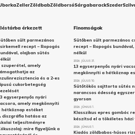
Uborka
Zeller
Zöldbab
Zöldborsó
Sárgabarack
Szeder
Szilv
Éléstárba érkezett
Finomságok
Sütőben sült parmezános
Sütőben sült parmezános cs
sirkemell recept – Ropogós
recept – Ropogós bundával,
undával, olajban sütés
nélkül
élkül
2026. JÚLIUS 31.
 szuperétel, amely
13 egyserpenyős nyári vacs
támogathatja az
megkönnyíti a hétköznap e
nzulinrezisztencia és a 2-es
2026. JÚLIUS 10.
ípusú cukorbetegség
Sütőtökös sajttorta sütés n
ezelését
narancsos édesség egyszer
3 egyserpenyős nyári
gyorsan
acsora, amely megkönnyíti
2026. JÚNIUS 1.
 hétköznap estéket
Klasszikus epres gombóc re
 diszgráfia hatása az
készítsd el a tökéletes ház
skolai teljesítményre
2026. JÚNIUS 1.
ókuszolaj: mire figyeljünk a
Kiadós zöldbabos-húsos rizs
ogyasztásánál és