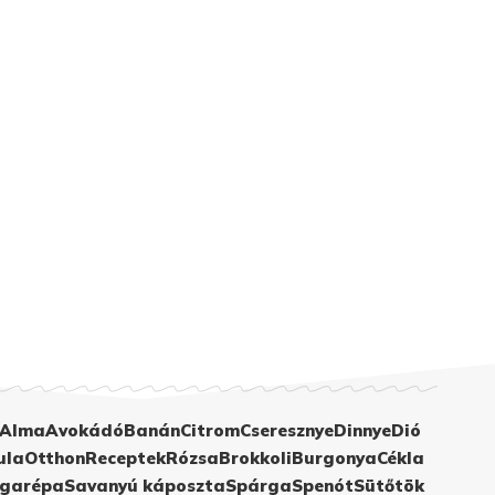
Alma
Avokádó
Banán
Citrom
Cseresznye
Dinnye
Dió
ula
Otthon
Receptek
Rózsa
Brokkoli
Burgonya
Cékla
garépa
Savanyú káposzta
Spárga
Spenót
Sütőtök