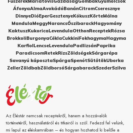
Fűszerek
Máriatövis
Gazdaság
Gombák
Gyümölcsök
Áfonya
Alma
Avokádó
Banán
Citrom
Cseresznye
Dinnye
Dió
Eper
Gesztenye
Kókusz
Körte
Málna
Mandula
Meggy
Narancs
Őszibarack
Hagyomány
Kaktusz
Kukorica
Levendula
Otthon
Receptek
Rózsa
Brokkoli
Burgonya
Cékla
Cukkini
Fokhagyma
Hagyma
Karfiol
Lencse
Levendula
Padlizsán
Paprika
Paradicsom
Retek
Rizs
Zöldségek
Sárgarépa
Savanyú káposzta
Spárga
Spenót
Sütőtök
Uborka
Zeller
Zöldbab
Zöldborsó
Sárgabarack
Szeder
Szilva
Az Éléstár nemcsak receptekről, hanem a hozzávalók
történetéről, használatáról és titkairól is szól. Fedezd fel velünk,
mi lapul az éléskamrában – és hogyan hozhatod ki belőle a