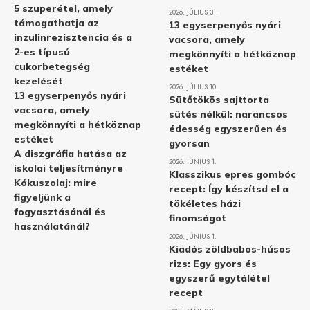
5 szuperétel, amely
2026. JÚLIUS 31.
támogathatja az
13 egyserpenyős nyári
inzulinrezisztencia és a
vacsora, amely
2-es típusú
megkönnyíti a hétköznap
cukorbetegség
estéket
kezelését
2026. JÚLIUS 10.
13 egyserpenyős nyári
Sütőtökös sajttorta
vacsora, amely
sütés nélkül: narancsos
megkönnyíti a hétköznap
édesség egyszerűen és
estéket
gyorsan
A diszgráfia hatása az
2026. JÚNIUS 1.
iskolai teljesítményre
Klasszikus epres gombóc
Kókuszolaj: mire
recept: Így készítsd el a
figyeljünk a
tökéletes házi
fogyasztásánál és
finomságot
használatánál?
2026. JÚNIUS 1.
Kiadós zöldbabos-húsos
rizs: Egy gyors és
egyszerű egytálétel
recept