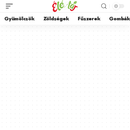
Gyümölcsök
Zöldségek
Fűszerek
Gombá