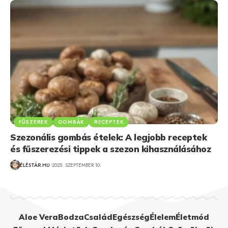
FŰSZEREK
GOMBÁK
RECEPTEK
Szezonális gombás ételek: A legjobb receptek
és fűszerezési tippek a szezon kihasználásához
ÉLÉSTÁR.HU
2025. SZEPTEMBER 10.
Aloe Vera
Bodza
Család
Egészség
Élelem
Életmód