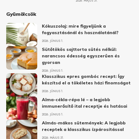
2026. MÁJUS 31.
Gyümölcsök
Kókuszolaj: mire figyeljünk a
fogyasztásánál és használatánál?
2026. JÚNIUS 1.
Sütőtökös sajttorta sütés nélkül:
narancsos édesség egyszerűen és
gyorsan
2026. JÚNIUS 1.
Klasszikus epres gombóc recept: Így
készítsd el a tökéletes házi finomságot
2026. JÚNIUS 1.
Alma-cékla-répa lé – a legjobb
immunerősítő ital receptje és hatásai
2026. JÚNIUS 1.
Almás-mákos sütemények: A legjobb
receptek a klasszikus ízpárosítással
2026. MÁJUS 31.