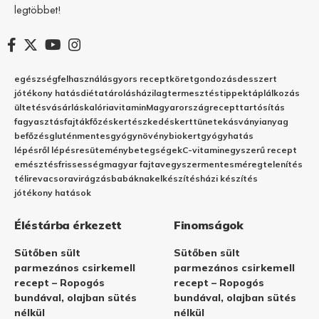
legtöbbet!
egészség
felhasználás
gyors recept
köret
gondozás
desszert
jótékony hatás
diéta
tárolás
házilag
termesztés
tippek
táplálkozás
ültetés
vásárlás
kalória
vitamin
Magyarország
recept
tartósítás
fagyasztás
fajták
főzés
kertészkedés
kert
tünetek
ásványianyag
befőzés
gluténmentes
gyógynövény
biokert
gyógyhatás
lépésről lépésre
sütemény
betegségek
C-vitamin
egyszerű recept
emésztés
frissesség
magyar fajta
vegyszermentes
méregtelenítés
télire
vacsora
virágzás
babáknak
elkészítés
házi készítés
jótékony hatások
Éléstárba érkezett
Finomságok
Sütőben sült
Sütőben sült
parmezános csirkemell
parmezános csirkemell
recept – Ropogós
recept – Ropogós
bundával, olajban sütés
bundával, olajban sütés
nélkül
nélkül