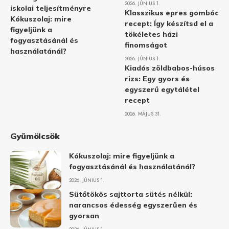
2026. JÚNIUS 1.
iskolai teljesítményre
Klasszikus epres gombóc
Kókuszolaj: mire
recept: Így készítsd el a
figyeljünk a
tökéletes házi
fogyasztásánál és
finomságot
használatánál?
2026. JÚNIUS 1.
Kiadós zöldbabos-húsos
rizs: Egy gyors és
egyszerű egytálétel
recept
2026. MÁJUS 31.
Gyümölcsök
Kókuszolaj: mire figyeljünk a
fogyasztásánál és használatánál?
2026. JÚNIUS 1.
Sütőtökös sajttorta sütés nélkül:
narancsos édesség egyszerűen és
gyorsan