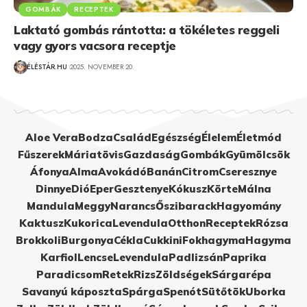
GOMBÁK
RECEPTEK
Laktató gombás rántotta: a tökéletes reggeli
vagy gyors vacsora receptje
ÉLÉSTÁR.HU
2025. NOVEMBER 20.
Aloe Vera
Bodza
Család
Egészség
Élelem
Életmód
Fűszerek
Máriatövis
Gazdaság
Gombák
Gyümölcsök
Áfonya
Alma
Avokádó
Banán
Citrom
Cseresznye
Dinnye
Dió
Eper
Gesztenye
Kókusz
Körte
Málna
Mandula
Meggy
Narancs
Őszibarack
Hagyomány
Kaktusz
Kukorica
Levendula
Otthon
Receptek
Rózsa
Brokkoli
Burgonya
Cékla
Cukkini
Fokhagyma
Hagyma
Karfiol
Lencse
Levendula
Padlizsán
Paprika
Paradicsom
Retek
Rizs
Zöldségek
Sárgarépa
Savanyú káposzta
Spárga
Spenót
Sütőtök
Uborka