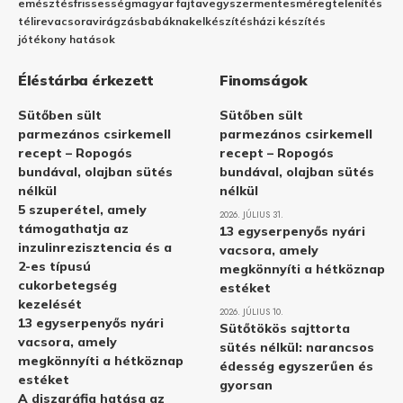
emésztés
frissesség
magyar fajta
vegyszermentes
méregtelenítés
télire
vacsora
virágzás
babáknak
elkészítés
házi készítés
jótékony hatások
Éléstárba érkezett
Finomságok
Sütőben sült
Sütőben sült
parmezános csirkemell
parmezános csirkemell
recept – Ropogós
recept – Ropogós
bundával, olajban sütés
bundával, olajban sütés
nélkül
nélkül
5 szuperétel, amely
2026. JÚLIUS 31.
támogathatja az
13 egyserpenyős nyári
inzulinrezisztencia és a
vacsora, amely
2-es típusú
megkönnyíti a hétköznap
cukorbetegség
estéket
kezelését
2026. JÚLIUS 10.
13 egyserpenyős nyári
Sütőtökös sajttorta
vacsora, amely
sütés nélkül: narancsos
megkönnyíti a hétköznap
édesség egyszerűen és
estéket
gyorsan
A diszgráfia hatása az