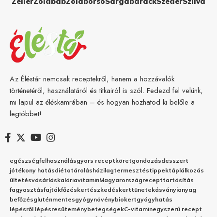
Zeller
Zöldbab
Zöldborsó
Sárgabarack
Szeder
Szilva
Az Éléstár nemcsak receptekről, hanem a hozzávalók
történetéről, használatáról és titkairól is szól. Fedezd fel velünk,
mi lapul az éléskamrában – és hogyan hozhatod ki belőle a
legtöbbet!
egészség
felhasználás
gyors recept
köret
gondozás
desszert
jótékony hatás
diéta
tárolás
házilag
termesztés
tippek
táplálkozás
ültetés
vásárlás
kalória
vitamin
Magyarország
recept
tartósítás
fagyasztás
fajták
főzés
kertészkedés
kert
tünetek
ásványianyag
befőzés
gluténmentes
gyógynövény
biokert
gyógyhatás
lépésről lépésre
sütemény
betegségek
C-vitamin
egyszerű recept