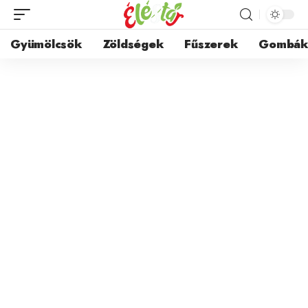
Gyümölcsök
Zöldségek
Fűszerek
Gombá