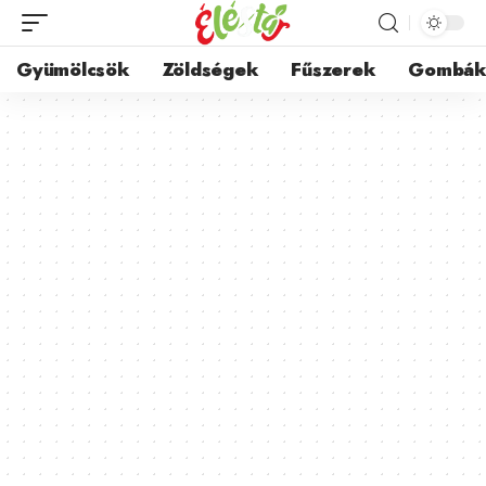
Gyümölcsök
Zöldségek
Fűszerek
Gombá