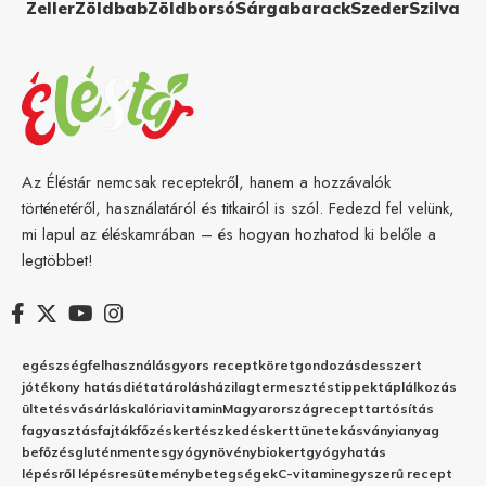
Zeller
Zöldbab
Zöldborsó
Sárgabarack
Szeder
Szilva
Az Éléstár nemcsak receptekről, hanem a hozzávalók
történetéről, használatáról és titkairól is szól. Fedezd fel velünk,
mi lapul az éléskamrában – és hogyan hozhatod ki belőle a
legtöbbet!
egészség
felhasználás
gyors recept
köret
gondozás
desszert
jótékony hatás
diéta
tárolás
házilag
termesztés
tippek
táplálkozás
ültetés
vásárlás
kalória
vitamin
Magyarország
recept
tartósítás
fagyasztás
fajták
főzés
kertészkedés
kert
tünetek
ásványianyag
befőzés
gluténmentes
gyógynövény
biokert
gyógyhatás
lépésről lépésre
sütemény
betegségek
C-vitamin
egyszerű recept