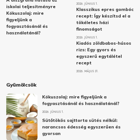
A diszgráfia hatása az
2026. JÚNIUS 1.
iskolai teljesítményre
Klasszikus epres gombóc
Kókuszolaj: mire
recept: Így készítsd el a
figyeljünk a
tökéletes házi
fogyasztásánál és
finomságot
használatánál?
2026. JÚNIUS 1.
Kiadós zöldbabos-húsos
rizs: Egy gyors és
egyszerű egytálétel
recept
2026. MÁJUS 31.
Gyümölcsök
Kókuszolaj: mire figyeljünk a
fogyasztásánál és használatánál?
2026. JÚNIUS 1.
Sütőtökös sajttorta sütés nélkül:
narancsos édesség egyszerűen és
gyorsan