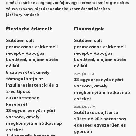
emésztés
frissesség
magyar fajta
vegyszermentes
méregtelenítés
télire
vacsora
virágzás
babáknak
elkészítés
házi készítés
jótékony hatások
Éléstárba érkezett
Finomságok
Sütőben sült
Sütőben sült
parmezános csirkemell
parmezános csirkemell
recept – Ropogós
recept – Ropogós
bundával, olajban sütés
bundával, olajban sütés
nélkül
nélkül
5 szuperétel, amely
2026. JÚLIUS 31.
támogathatja az
13 egyserpenyős nyári
inzulinrezisztencia és a
vacsora, amely
2-es típusú
megkönnyíti a hétköznap
cukorbetegség
estéket
kezelését
2026. JÚLIUS 10.
13 egyserpenyős nyári
Sütőtökös sajttorta
vacsora, amely
sütés nélkül: narancsos
megkönnyíti a hétköznap
édesség egyszerűen és
estéket
gyorsan