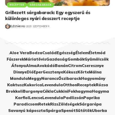
RECEPTEK
SÁRGABARACK
Grillezett sárgabarack: Egy egyszerű és
különleges nyári desszert receptje
ÉLÉSTÁR.HU
2025. SZEPTEMBER 9.
Aloe Vera
Bodza
Család
Egészség
Élelem
Életmód
Fűszerek
Máriatövis
Gazdaság
Gombák
Gyümölcsök
Áfonya
Alma
Avokádó
Banán
Citrom
Cseresznye
Dinnye
Dió
Eper
Gesztenye
Kókusz
Körte
Málna
Mandula
Meggy
Narancs
Őszibarack
Hagyomány
Kaktusz
Kukorica
Levendula
Otthon
Receptek
Rózsa
Brokkoli
Burgonya
Cékla
Cukkini
Fokhagyma
Hagyma
Karfiol
Lencse
Levendula
Padlizsán
Paprika
Paradicsom
Retek
Rizs
Zöldségek
Sárgarépa
Savanyú káposzta
Spárga
Spenót
Sütőtök
Uborka