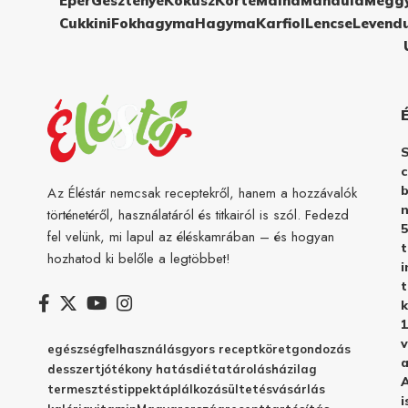
Eper
Gesztenye
Kókusz
Körte
Málna
Mandula
Megg
Cukkini
Fokhagyma
Hagyma
Karfiol
Lencse
Levend
c
b
Az Éléstár nemcsak receptekről, hanem a hozzávalók
n
történetéről, használatáról és titkairól is szól. Fedezd
5
fel velünk, mi lapul az éléskamrában – és hogyan
hozhatod ki belőle a legtöbbet!
i
t
k
1
v
egészség
felhasználás
gyors recept
köret
gondozás
a
desszert
jótékony hatás
diéta
tárolás
házilag
A
termesztés
tippek
táplálkozás
ültetés
vásárlás
i