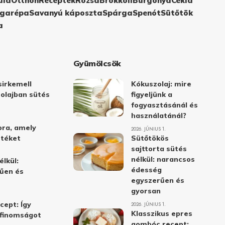
ula
Otthon
Receptek
Rózsa
Brokkoli
Burgonya
Cékla
garépa
Savanyú káposzta
Spárga
Spenót
Sütőtök
a
Gyümölcsök
irkemell
Kókuszolaj: mire
 olajban sütés
figyeljünk a
fogyasztásánál és
használatánál?
ora, amely
2026. JÚNIUS 1.
stéket
Sütőtökös
sajttorta sütés
nélkül: narancsos
élkül:
édesség
űen és
egyszerűen és
gyorsan
cept: Így
2026. JÚNIUS 1.
Klasszikus epres
i finomságot
gombóc recept: