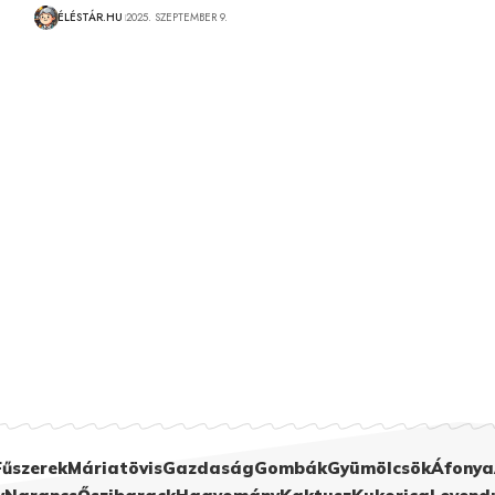
ÉLÉSTÁR.HU
2025. SZEPTEMBER 9.
Fűszerek
Máriatövis
Gazdaság
Gombák
Gyümölcsök
Áfonya