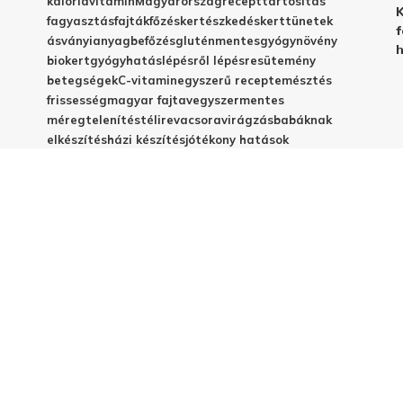
kalória
vitamin
Magyarország
recept
tartósítás
K
fagyasztás
fajták
főzés
kertészkedés
kert
tünetek
f
ásványianyag
befőzés
gluténmentes
gyógynövény
h
biokert
gyógyhatás
lépésről lépésre
sütemény
betegségek
C-vitamin
egyszerű recept
emésztés
frissesség
magyar fajta
vegyszermentes
méregtelenítés
télire
vacsora
virágzás
babáknak
elkészítés
házi készítés
jótékony hatások
© 2025 - Elestar.hu