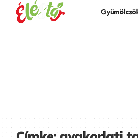
Gyümölcsö
Címke:
gyakorlati t