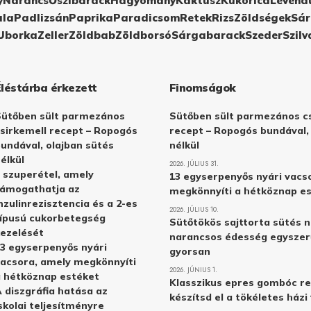
y
Narancs
Őszibarack
Hagyomány
Kaktusz
Kukorica
Levend
ula
Padlizsán
Paprika
Paradicsom
Retek
Rizs
Zöldségek
Sár
Uborka
Zeller
Zöldbab
Zöldborsó
Sárgabarack
Szeder
Szilv
Éléstárba érkezett
Finomságok
Sütőben sült parmezános
Sütőben sült parmezános cs
sirkemell recept – Ropogós
recept – Ropogós bundával,
undával, olajban sütés
nélkül
élkül
2026. JÚLIUS 31.
 szuperétel, amely
13 egyserpenyős nyári vacs
támogathatja az
megkönnyíti a hétköznap e
nzulinrezisztencia és a 2-es
2026. JÚLIUS 10.
ípusú cukorbetegség
Sütőtökös sajttorta sütés n
ezelését
narancsos édesség egyszer
3 egyserpenyős nyári
gyorsan
acsora, amely megkönnyíti
2026. JÚNIUS 1.
 hétköznap estéket
Klasszikus epres gombóc re
 diszgráfia hatása az
készítsd el a tökéletes ház
skolai teljesítményre