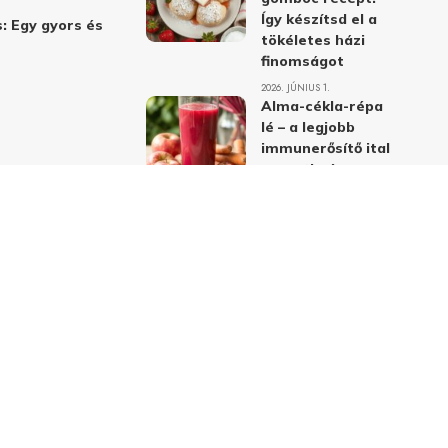
Így készítsd el a
: Egy gyors és
tökéletes házi
finomságot
2026. JÚNIUS 1.
Alma-cékla-répa
lé – a legjobb
immunerősítő ital
receptje és
hatásai
2026. JÚNIUS 1.
Almás-mákos
sütemények: A
legjobb receptek
a klasszikus
ízpárosítással
2026. MÁJUS 31.
delmi nyilatkozat
Felhasználási feltételek
Kapcsolat