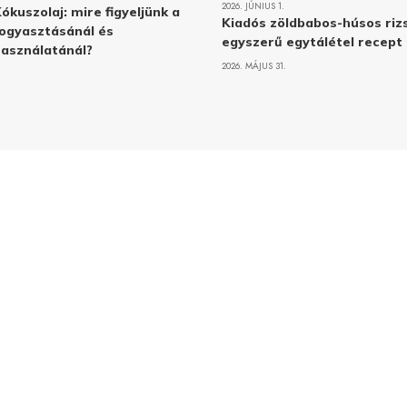
2026. JÚNIUS 1.
ókuszolaj: mire figyeljünk a
Kiadós zöldbabos-húsos rizs
ogyasztásánál és
egyszerű egytálétel recept
asználatánál?
2026. MÁJUS 31.
Adatvé