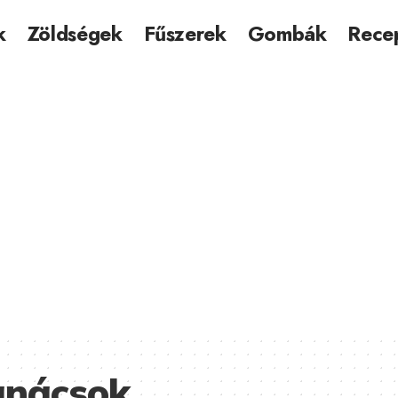
k
Zöldségek
Fűszerek
Gombák
Rece
anácsok