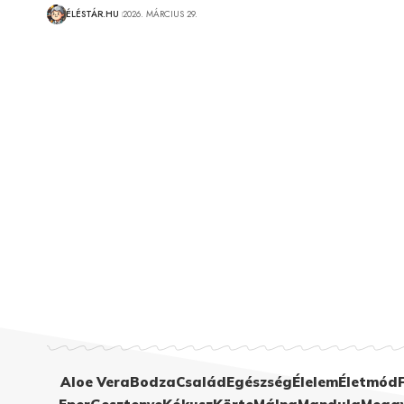
ÉLÉSTÁR.HU
2026. MÁRCIUS 29.
Aloe Vera
Bodza
Család
Egészség
Élelem
Életmód