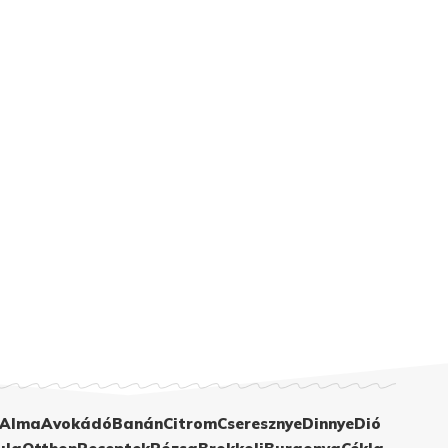
Alma
Avokádó
Banán
Citrom
Cseresznye
Dinnye
Dió