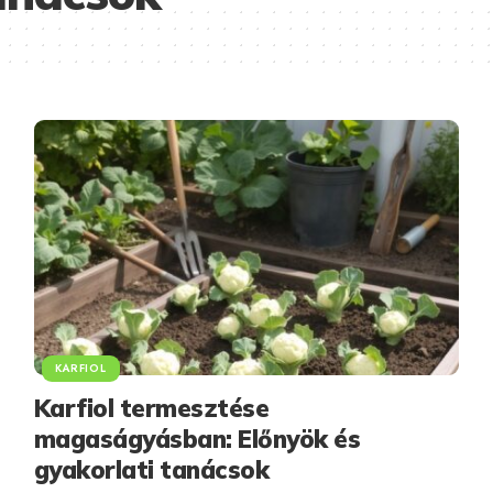
KARFIOL
Karfiol termesztése
magaságyásban: Előnyök és
gyakorlati tanácsok