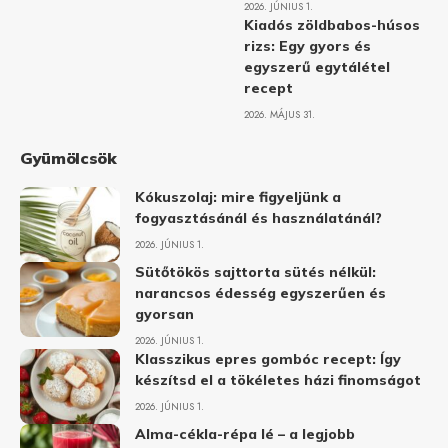
2026. JÚNIUS 1.
Kiadós zöldbabos-húsos
rizs: Egy gyors és
egyszerű egytálétel
recept
2026. MÁJUS 31.
Gyümölcsök
Kókuszolaj: mire figyeljünk a
fogyasztásánál és használatánál?
2026. JÚNIUS 1.
Sütőtökös sajttorta sütés nélkül:
narancsos édesség egyszerűen és
gyorsan
2026. JÚNIUS 1.
Klasszikus epres gombóc recept: Így
készítsd el a tökéletes házi finomságot
2026. JÚNIUS 1.
Alma-cékla-répa lé – a legjobb