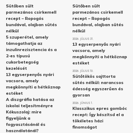
Sütőben sült
Sütőben sült
parmezános csirkemell
parmezános csirkemell
recept – Ropogós
recept – Ropogós
bundával, olajban sütés
bundával, olajban sütés
nélkül
nélkül
5 szuperétel, amely
2026. JÚLIUS 31.
támogathatja az
13 egyserpenyős nyári
inzulinrezisztencia és a
vacsora, amely
2-es típusú
megkönnyíti a hétköznap
cukorbetegség
estéket
kezelését
2026. JÚLIUS 10.
13 egyserpenyős nyári
Sütőtökös sajttorta
vacsora, amely
sütés nélkül: narancsos
megkönnyíti a hétköznap
édesség egyszerűen és
estéket
gyorsan
A diszgráfia hatása az
2026. JÚNIUS 1.
iskolai teljesítményre
Klasszikus epres gombóc
Kókuszolaj: mire
recept: Így készítsd el a
figyeljünk a
tökéletes házi
fogyasztásánál és
finomságot
használatánál?