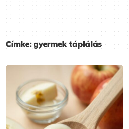
Címke:
gyermek táplálás