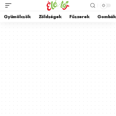
Gyümölcsök
Zöldségek
Fűszerek
Gombá