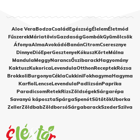
Aloe Vera
Bodza
Család
Egészség
Élelem
Életmód
Fűszerek
Máriatövis
Gazdaság
Gombák
Gyümölcsök
Áfonya
Alma
Avokádó
Banán
Citrom
Cseresznye
Dinnye
Dió
Eper
Gesztenye
Kókusz
Körte
Málna
Mandula
Meggy
Narancs
Őszibarack
Hagyomány
Kaktusz
Kukorica
Levendula
Otthon
Receptek
Rózsa
Brokkoli
Burgonya
Cékla
Cukkini
Fokhagyma
Hagyma
Karfiol
Lencse
Levendula
Padlizsán
Paprika
Paradicsom
Retek
Rizs
Zöldségek
Sárgarépa
Savanyú káposzta
Spárga
Spenót
Sütőtök
Uborka
Zeller
Zöldbab
Zöldborsó
Sárgabarack
Szeder
Szilva