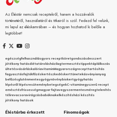
Az Éléstár nemcsak receptekről, hanem a hozzávalók
történetéről, használatáról és titkairól is szól. Fedezd fel velünk,
mi lapul az éléskamrában – és hogyan hozhatod ki belőle a
legtöbbet!
egészség
felhasználás
gyors recept
köret
gondozás
desszert
jótékony hatás
diéta
tárolás
házilag
termesztés
tippek
táplálkozás
ültetés
vásárlás
kalória
vitamin
Magyarország
recept
tartósítás
fagyasztás
fajták
főzés
kertészkedés
kert
tünetek
ásványianyag
befőzés
gluténmentes
gyógynövény
biokert
gyógyhatás
lépésről lépésre
sütemény
betegségek
C-vitamin
egyszerű recept
emésztés
frissesség
magyar fajta
vegyszermentes
méregtelenítés
télire
vacsora
virágzás
babáknak
elkészítés
házi készítés
jótékony hatások
Éléstárba érkezett
Finomságok