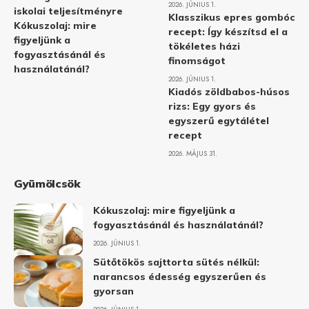
2026. JÚNIUS 1.
iskolai teljesítményre
Klasszikus epres gombóc
Kókuszolaj: mire
recept: Így készítsd el a
figyeljünk a
tökéletes házi
fogyasztásánál és
finomságot
használatánál?
2026. JÚNIUS 1.
Kiadós zöldbabos-húsos
rizs: Egy gyors és
egyszerű egytálétel
recept
2026. MÁJUS 31.
Gyümölcsök
Kókuszolaj: mire figyeljünk a
fogyasztásánál és használatánál?
2026. JÚNIUS 1.
Sütőtökös sajttorta sütés nélkül:
narancsos édesség egyszerűen és
gyorsan