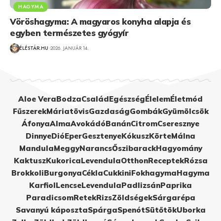
HAGYMA
Vöröshagyma: A magyaros konyha alapja és
egyben természetes gyógyír
ÉLÉSTÁR.HU
2026. JANUÁR 14.
Aloe Vera
Bodza
Család
Egészség
Élelem
Életmód
Fűszerek
Máriatövis
Gazdaság
Gombák
Gyümölcsök
Áfonya
Alma
Avokádó
Banán
Citrom
Cseresznye
Dinnye
Dió
Eper
Gesztenye
Kókusz
Körte
Málna
Mandula
Meggy
Narancs
Őszibarack
Hagyomány
Kaktusz
Kukorica
Levendula
Otthon
Receptek
Rózsa
Brokkoli
Burgonya
Cékla
Cukkini
Fokhagyma
Hagyma
Karfiol
Lencse
Levendula
Padlizsán
Paprika
Paradicsom
Retek
Rizs
Zöldségek
Sárgarépa
Savanyú káposzta
Spárga
Spenót
Sütőtök
Uborka