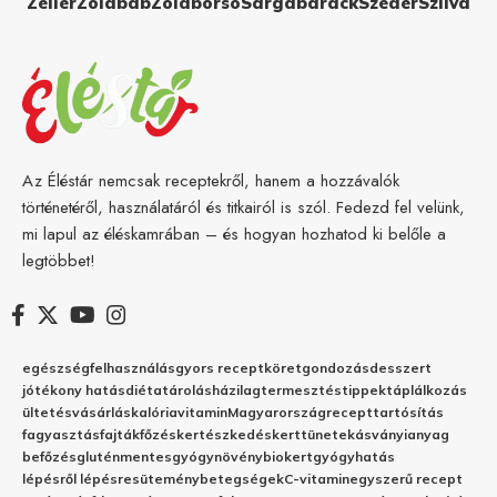
Zeller
Zöldbab
Zöldborsó
Sárgabarack
Szeder
Szilva
Az Éléstár nemcsak receptekről, hanem a hozzávalók
történetéről, használatáról és titkairól is szól. Fedezd fel velünk,
mi lapul az éléskamrában – és hogyan hozhatod ki belőle a
legtöbbet!
egészség
felhasználás
gyors recept
köret
gondozás
desszert
jótékony hatás
diéta
tárolás
házilag
termesztés
tippek
táplálkozás
ültetés
vásárlás
kalória
vitamin
Magyarország
recept
tartósítás
fagyasztás
fajták
főzés
kertészkedés
kert
tünetek
ásványianyag
befőzés
gluténmentes
gyógynövény
biokert
gyógyhatás
lépésről lépésre
sütemény
betegségek
C-vitamin
egyszerű recept