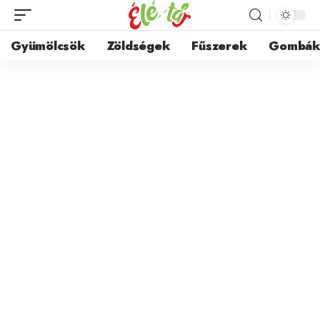
Gyümölcsök
Zöldségek
Fűszerek
Gombá