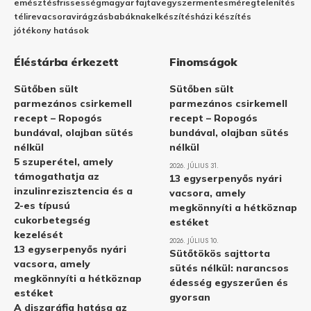
emésztés
frissesség
magyar fajta
vegyszermentes
méregtelenítés
télire
vacsora
virágzás
babáknak
elkészítés
házi készítés
jótékony hatások
Éléstárba érkezett
Finomságok
Sütőben sült
Sütőben sült
parmezános csirkemell
parmezános csirkemell
recept – Ropogós
recept – Ropogós
bundával, olajban sütés
bundával, olajban sütés
nélkül
nélkül
5 szuperétel, amely
2026. JÚLIUS 31.
támogathatja az
13 egyserpenyős nyári
inzulinrezisztencia és a
vacsora, amely
2-es típusú
megkönnyíti a hétköznap
cukorbetegség
estéket
kezelését
2026. JÚLIUS 10.
13 egyserpenyős nyári
Sütőtökös sajttorta
vacsora, amely
sütés nélkül: narancsos
megkönnyíti a hétköznap
édesség egyszerűen és
estéket
gyorsan
A diszgráfia hatása az