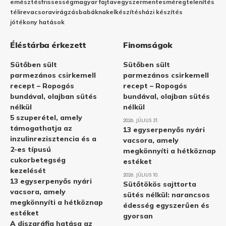
emésztés
frissesség
magyar fajta
vegyszermentes
méregtelenítés
télire
vacsora
virágzás
babáknak
elkészítés
házi készítés
jótékony hatások
Éléstárba érkezett
Finomságok
Sütőben sült
Sütőben sült
parmezános csirkemell
parmezános csirkemell
recept – Ropogós
recept – Ropogós
bundával, olajban sütés
bundával, olajban sütés
nélkül
nélkül
5 szuperétel, amely
2026. JÚLIUS 31.
támogathatja az
13 egyserpenyős nyári
inzulinrezisztencia és a
vacsora, amely
2-es típusú
megkönnyíti a hétköznap
cukorbetegség
estéket
kezelését
2026. JÚLIUS 10.
13 egyserpenyős nyári
Sütőtökös sajttorta
vacsora, amely
sütés nélkül: narancsos
megkönnyíti a hétköznap
édesség egyszerűen és
estéket
gyorsan
A diszgráfia hatása az