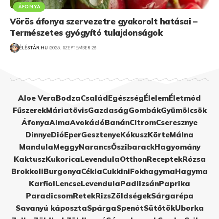
ÁFONYA
Vörös áfonya szervezetre gyakorolt hatásai –
Természetes gyógyító tulajdonságok
ÉLÉSTÁR.HU
2025. SZEPTEMBER 28.
Aloe Vera
Bodza
Család
Egészség
Élelem
Életmód
Fűszerek
Máriatövis
Gazdaság
Gombák
Gyümölcsök
Áfonya
Alma
Avokádó
Banán
Citrom
Cseresznye
Dinnye
Dió
Eper
Gesztenye
Kókusz
Körte
Málna
Mandula
Meggy
Narancs
Őszibarack
Hagyomány
Kaktusz
Kukorica
Levendula
Otthon
Receptek
Rózsa
Brokkoli
Burgonya
Cékla
Cukkini
Fokhagyma
Hagyma
Karfiol
Lencse
Levendula
Padlizsán
Paprika
Paradicsom
Retek
Rizs
Zöldségek
Sárgarépa
Savanyú káposzta
Spárga
Spenót
Sütőtök
Uborka