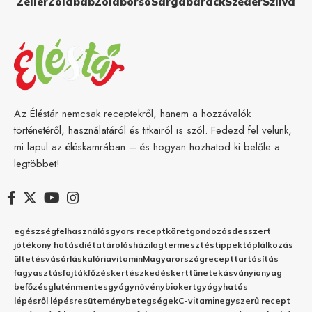
Zeller
Zöldbab
Zöldborsó
Sárgabarack
Szeder
Szilva
Az Éléstár nemcsak receptekről, hanem a hozzávalók
történetéről, használatáról és titkairól is szól. Fedezd fel velünk,
mi lapul az éléskamrában – és hogyan hozhatod ki belőle a
legtöbbet!
egészség
felhasználás
gyors recept
köret
gondozás
desszert
jótékony hatás
diéta
tárolás
házilag
termesztés
tippek
táplálkozás
ültetés
vásárlás
kalória
vitamin
Magyarország
recept
tartósítás
fagyasztás
fajták
főzés
kertészkedés
kert
tünetek
ásványianyag
befőzés
gluténmentes
gyógynövény
biokert
gyógyhatás
lépésről lépésre
sütemény
betegségek
C-vitamin
egyszerű recept