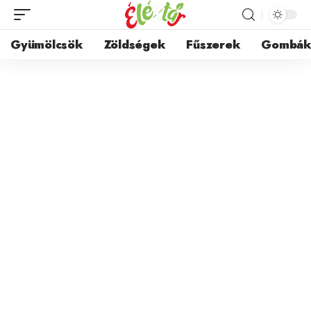
Gyümölcsök
Zöldségek
Fűszerek
Gombá