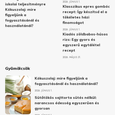
2026. JÚNIUS 1.
iskolai teljesítményre
Klasszikus epres gombóc
Kókuszolaj: mire
recept: Így készítsd el a
figyeljünk a
tökéletes házi
fogyasztásánál és
finomságot
használatánál?
2026. JÚNIUS 1.
Kiadós zöldbabos-húsos
rizs: Egy gyors és
egyszerű egytálétel
recept
2026. MÁJUS 31.
Gyümölcsök
Kókuszolaj: mire figyeljünk a
fogyasztásánál és használatánál?
2026. JÚNIUS 1.
Sütőtökös sajttorta sütés nélkül:
narancsos édesség egyszerűen és
gyorsan