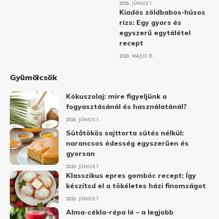
2026. JÚNIUS 1.
Kiadós zöldbabos-húsos
rizs: Egy gyors és
egyszerű egytálétel
recept
2026. MÁJUS 31.
Gyümölcsök
Kókuszolaj: mire figyeljünk a
fogyasztásánál és használatánál?
2026. JÚNIUS 1.
Sütőtökös sajttorta sütés nélkül:
narancsos édesség egyszerűen és
gyorsan
2026. JÚNIUS 1.
Klasszikus epres gombóc recept: Így
készítsd el a tökéletes házi finomságot
2026. JÚNIUS 1.
Alma-cékla-répa lé – a legjobb