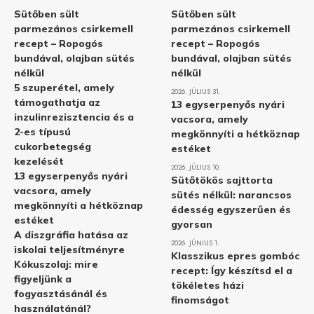
Sütőben sült
Sütőben sült
parmezános csirkemell
parmezános csirkemell
recept – Ropogós
recept – Ropogós
bundával, olajban sütés
bundával, olajban sütés
nélkül
nélkül
5 szuperétel, amely
2026. JÚLIUS 31.
támogathatja az
13 egyserpenyős nyári
inzulinrezisztencia és a
vacsora, amely
2-es típusú
megkönnyíti a hétköznap
cukorbetegség
estéket
kezelését
2026. JÚLIUS 10.
13 egyserpenyős nyári
Sütőtökös sajttorta
vacsora, amely
sütés nélkül: narancsos
megkönnyíti a hétköznap
édesség egyszerűen és
estéket
gyorsan
A diszgráfia hatása az
2026. JÚNIUS 1.
iskolai teljesítményre
Klasszikus epres gombóc
Kókuszolaj: mire
recept: Így készítsd el a
figyeljünk a
tökéletes házi
fogyasztásánál és
finomságot
használatánál?