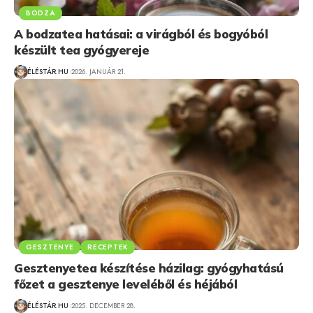
BODZA
A bodzatea hatásai: a virágból és bogyóból
készült tea gyógyereje
ÉLÉSTÁR.HU
2026. JANUÁR 21.
GESZTENYE
RECEPTEK
Gesztenyetea készítése házilag: gyógyhatású
főzet a gesztenye leveléből és héjából
ÉLÉSTÁR.HU
2025. DECEMBER 28.