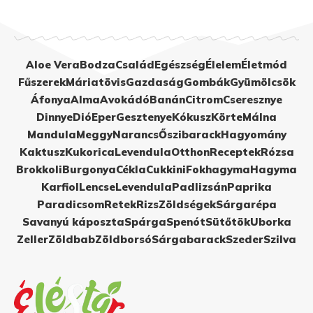
Aloe Vera
Bodza
Család
Egészség
Élelem
Életmód
Fűszerek
Máriatövis
Gazdaság
Gombák
Gyümölcsök
Áfonya
Alma
Avokádó
Banán
Citrom
Cseresznye
Dinnye
Dió
Eper
Gesztenye
Kókusz
Körte
Málna
Mandula
Meggy
Narancs
Őszibarack
Hagyomány
Kaktusz
Kukorica
Levendula
Otthon
Receptek
Rózsa
Brokkoli
Burgonya
Cékla
Cukkini
Fokhagyma
Hagyma
Karfiol
Lencse
Levendula
Padlizsán
Paprika
Paradicsom
Retek
Rizs
Zöldségek
Sárgarépa
Savanyú káposzta
Spárga
Spenót
Sütőtök
Uborka
Zeller
Zöldbab
Zöldborsó
Sárgabarack
Szeder
Szilva