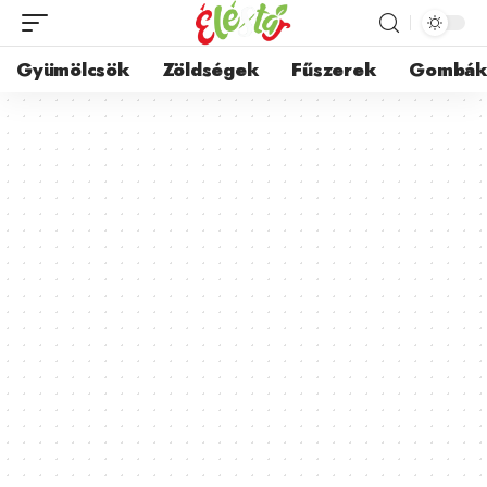
Gyümölcsök
Zöldségek
Fűszerek
Gombá