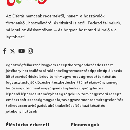
Az Éléstár nemcsak receptekről, hanem a hozzávalók
történetéről, használatáról és titkairól is szól. Fedezd fel velünk,
mi lapul az éléskamrában – és hogyan hozhatod ki belőle a
legtöbbet!
egészség
felhasználás
gyors recept
köret
gondozás
desszert
jótékony hatás
diéta
tárolás
házilag
termesztés
tippek
táplálkozás
ültetés
vásárlás
kalória
vitamin
Magyarország
recept
tartósítás
fagyasztás
fajták
főzés
kertészkedés
kert
tünetek
ásványianyag
befőzés
gluténmentes
gyógynövény
biokert
gyógyhatás
lépésről lépésre
sütemény
betegségek
C-vitamin
egyszerű recept
emésztés
frissesség
magyar fajta
vegyszermentes
méregtelenítés
télire
vacsora
virágzás
babáknak
elkészítés
házi készítés
jótékony hatások
Éléstárba érkezett
Finomságok