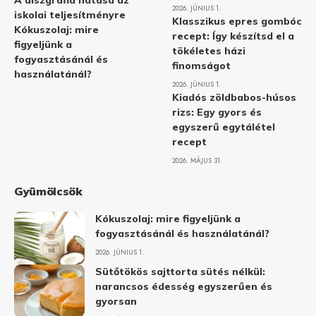
A diszgráfia hatása az
2026. JÚNIUS 1.
iskolai teljesítményre
Klasszikus epres gombóc
Kókuszolaj: mire
recept: Így készítsd el a
figyeljünk a
tökéletes házi
fogyasztásánál és
finomságot
használatánál?
2026. JÚNIUS 1.
Kiadós zöldbabos-húsos
rizs: Egy gyors és
egyszerű egytálétel
recept
2026. MÁJUS 31.
Gyümölcsök
Kókuszolaj: mire figyeljünk a
fogyasztásánál és használatánál?
2026. JÚNIUS 1.
Sütőtökös sajttorta sütés nélkül:
narancsos édesség egyszerűen és
gyorsan