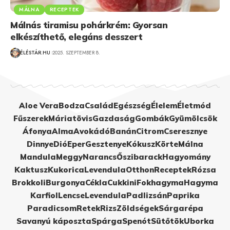
MÁLNA
RECEPTEK
Málnás tiramisu pohárkrém: Gyorsan
elkészíthető, elegáns desszert
ÉLÉSTÁR.HU
2025. SZEPTEMBER 8.
Aloe Vera
Bodza
Család
Egészség
Élelem
Életmód
Fűszerek
Máriatövis
Gazdaság
Gombák
Gyümölcsök
Áfonya
Alma
Avokádó
Banán
Citrom
Cseresznye
Dinnye
Dió
Eper
Gesztenye
Kókusz
Körte
Málna
Mandula
Meggy
Narancs
Őszibarack
Hagyomány
Kaktusz
Kukorica
Levendula
Otthon
Receptek
Rózsa
Brokkoli
Burgonya
Cékla
Cukkini
Fokhagyma
Hagyma
Karfiol
Lencse
Levendula
Padlizsán
Paprika
Paradicsom
Retek
Rizs
Zöldségek
Sárgarépa
Savanyú káposzta
Spárga
Spenót
Sütőtök
Uborka