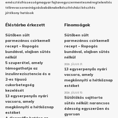
emésztés
frissesség
magyar fajta
vegyszermentes
méregtelenítés
télire
vacsora
virágzás
babáknak
elkészítés
házi készítés
jótékony hatások
Éléstárba érkezett
Finomságok
Sütőben sült
Sütőben sült
parmezános csirkemell
parmezános csirkemell
recept – Ropogós
recept – Ropogós
bundával, olajban sütés
bundával, olajban sütés
nélkül
nélkül
5 szuperétel, amely
2026. JÚLIUS 31.
támogathatja az
13 egyserpenyős nyári
inzulinrezisztencia és a
vacsora, amely
2-es típusú
megkönnyíti a hétköznap
cukorbetegség
estéket
kezelését
2026. JÚLIUS 10.
13 egyserpenyős nyári
Sütőtökös sajttorta
vacsora, amely
sütés nélkül: narancsos
megkönnyíti a hétköznap
édesség egyszerűen és
estéket
gyorsan