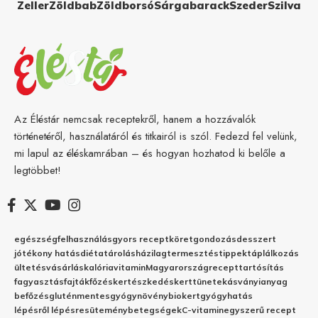
Zeller
Zöldbab
Zöldborsó
Sárgabarack
Szeder
Szilva
Az Éléstár nemcsak receptekről, hanem a hozzávalók
történetéről, használatáról és titkairól is szól. Fedezd fel velünk,
mi lapul az éléskamrában – és hogyan hozhatod ki belőle a
legtöbbet!
egészség
felhasználás
gyors recept
köret
gondozás
desszert
jótékony hatás
diéta
tárolás
házilag
termesztés
tippek
táplálkozás
ültetés
vásárlás
kalória
vitamin
Magyarország
recept
tartósítás
fagyasztás
fajták
főzés
kertészkedés
kert
tünetek
ásványianyag
befőzés
gluténmentes
gyógynövény
biokert
gyógyhatás
lépésről lépésre
sütemény
betegségek
C-vitamin
egyszerű recept