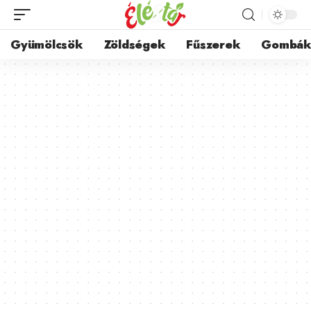
Gyümölcsök
Zöldségek
Fűszerek
Gombá