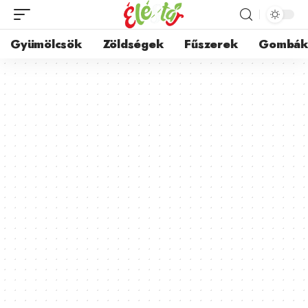
Gyümölcsök
Zöldségek
Fűszerek
Gombá