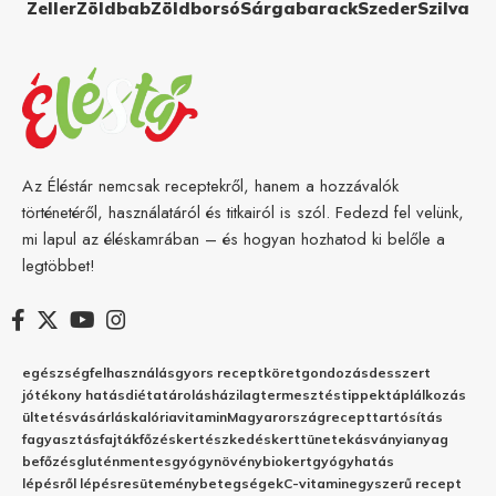
Zeller
Zöldbab
Zöldborsó
Sárgabarack
Szeder
Szilva
Az Éléstár nemcsak receptekről, hanem a hozzávalók
történetéről, használatáról és titkairól is szól. Fedezd fel velünk,
mi lapul az éléskamrában – és hogyan hozhatod ki belőle a
legtöbbet!
egészség
felhasználás
gyors recept
köret
gondozás
desszert
jótékony hatás
diéta
tárolás
házilag
termesztés
tippek
táplálkozás
ültetés
vásárlás
kalória
vitamin
Magyarország
recept
tartósítás
fagyasztás
fajták
főzés
kertészkedés
kert
tünetek
ásványianyag
befőzés
gluténmentes
gyógynövény
biokert
gyógyhatás
lépésről lépésre
sütemény
betegségek
C-vitamin
egyszerű recept