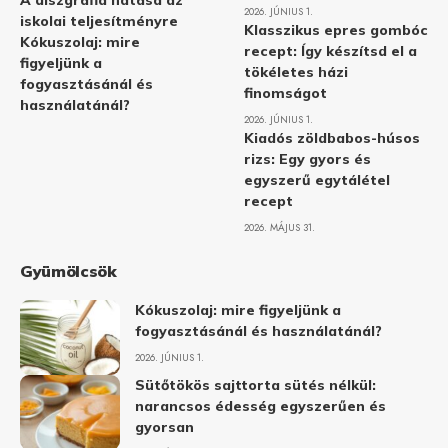
A diszgráfia hatása az
2026. JÚNIUS 1.
iskolai teljesítményre
Klasszikus epres gombóc
Kókuszolaj: mire
recept: Így készítsd el a
figyeljünk a
tökéletes házi
fogyasztásánál és
finomságot
használatánál?
2026. JÚNIUS 1.
Kiadós zöldbabos-húsos
rizs: Egy gyors és
egyszerű egytálétel
recept
2026. MÁJUS 31.
Gyümölcsök
Kókuszolaj: mire figyeljünk a
fogyasztásánál és használatánál?
2026. JÚNIUS 1.
Sütőtökös sajttorta sütés nélkül:
narancsos édesség egyszerűen és
gyorsan