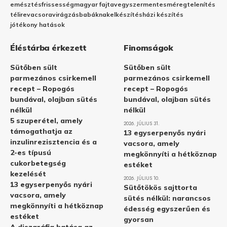
emésztés
frissesség
magyar fajta
vegyszermentes
méregtelenítés
télire
vacsora
virágzás
babáknak
elkészítés
házi készítés
jótékony hatások
Éléstárba érkezett
Finomságok
Sütőben sült
Sütőben sült
parmezános csirkemell
parmezános csirkemell
recept – Ropogós
recept – Ropogós
bundával, olajban sütés
bundával, olajban sütés
nélkül
nélkül
5 szuperétel, amely
2026. JÚLIUS 31.
támogathatja az
13 egyserpenyős nyári
inzulinrezisztencia és a
vacsora, amely
2-es típusú
megkönnyíti a hétköznap
cukorbetegség
estéket
kezelését
2026. JÚLIUS 10.
13 egyserpenyős nyári
Sütőtökös sajttorta
vacsora, amely
sütés nélkül: narancsos
megkönnyíti a hétköznap
édesség egyszerűen és
estéket
gyorsan