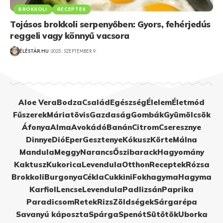
BROKKOLI
RECEPTEK
Tojásos brokkoli serpenyőben: Gyors, fehérjedús
reggeli vagy könnyű vacsora
ÉLÉSTÁR.HU
2025. SZEPTEMBER 9.
Aloe Vera
Bodza
Család
Egészség
Élelem
Életmód
Fűszerek
Máriatövis
Gazdaság
Gombák
Gyümölcsök
Áfonya
Alma
Avokádó
Banán
Citrom
Cseresznye
Dinnye
Dió
Eper
Gesztenye
Kókusz
Körte
Málna
Mandula
Meggy
Narancs
Őszibarack
Hagyomány
Kaktusz
Kukorica
Levendula
Otthon
Receptek
Rózsa
Brokkoli
Burgonya
Cékla
Cukkini
Fokhagyma
Hagyma
Karfiol
Lencse
Levendula
Padlizsán
Paprika
Paradicsom
Retek
Rizs
Zöldségek
Sárgarépa
Savanyú káposzta
Spárga
Spenót
Sütőtök
Uborka