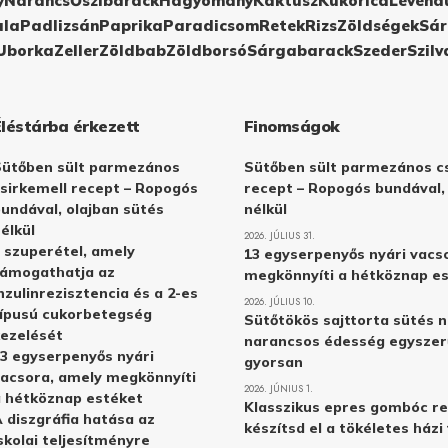
y
Narancs
Őszibarack
Hagyomány
Kaktusz
Kukorica
Levend
ula
Padlizsán
Paprika
Paradicsom
Retek
Rizs
Zöldségek
Sár
Uborka
Zeller
Zöldbab
Zöldborsó
Sárgabarack
Szeder
Szilv
Éléstárba érkezett
Finomságok
Sütőben sült parmezános
Sütőben sült parmezános cs
sirkemell recept – Ropogós
recept – Ropogós bundával,
undával, olajban sütés
nélkül
élkül
2026. JÚLIUS 31.
 szuperétel, amely
13 egyserpenyős nyári vacs
támogathatja az
megkönnyíti a hétköznap e
nzulinrezisztencia és a 2-es
2026. JÚLIUS 10.
ípusú cukorbetegség
Sütőtökös sajttorta sütés n
ezelését
narancsos édesség egyszer
3 egyserpenyős nyári
gyorsan
acsora, amely megkönnyíti
2026. JÚNIUS 1.
 hétköznap estéket
Klasszikus epres gombóc re
 diszgráfia hatása az
készítsd el a tökéletes ház
skolai teljesítményre