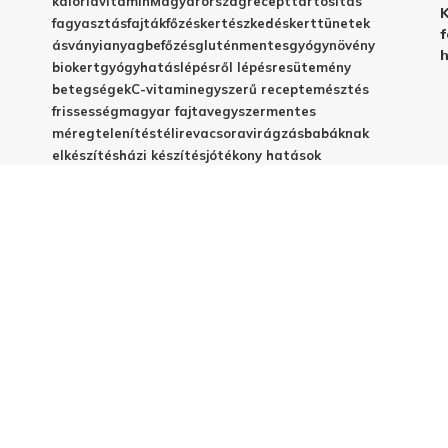
kalória
vitamin
Magyarország
recept
tartósítás
K
fagyasztás
fajták
főzés
kertészkedés
kert
tünetek
f
ásványianyag
befőzés
gluténmentes
gyógynövény
h
biokert
gyógyhatás
lépésről lépésre
sütemény
betegségek
C-vitamin
egyszerű recept
emésztés
frissesség
magyar fajta
vegyszermentes
méregtelenítés
télire
vacsora
virágzás
babáknak
elkészítés
házi készítés
jótékony hatások
© 2025 - Elestar.hu