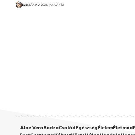
ÉLÉSTÁR.HU
2026. JANUÁR 12.
Aloe Vera
Bodza
Család
Egészség
Élelem
Életmód