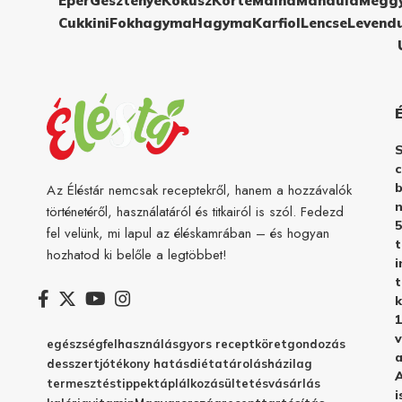
Eper
Gesztenye
Kókusz
Körte
Málna
Mandula
Megg
Cukkini
Fokhagyma
Hagyma
Karfiol
Lencse
Levend
c
b
Az Éléstár nemcsak receptekről, hanem a hozzávalók
n
történetéről, használatáról és titkairól is szól. Fedezd
5
fel velünk, mi lapul az éléskamrában – és hogyan
hozhatod ki belőle a legtöbbet!
i
t
k
1
v
egészség
felhasználás
gyors recept
köret
gondozás
a
desszert
jótékony hatás
diéta
tárolás
házilag
A
termesztés
tippek
táplálkozás
ültetés
vásárlás
i