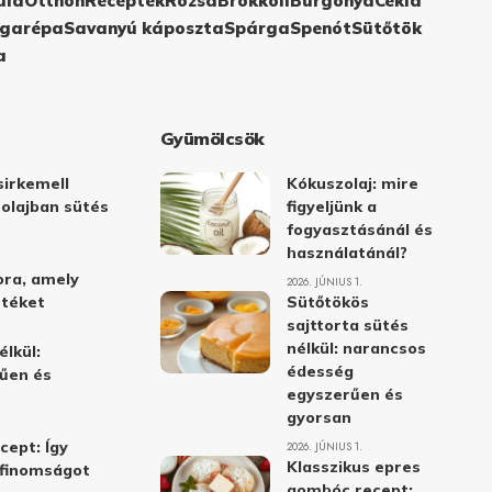
ula
Otthon
Receptek
Rózsa
Brokkoli
Burgonya
Cékla
garépa
Savanyú káposzta
Spárga
Spenót
Sütőtök
a
Gyümölcsök
irkemell
Kókuszolaj: mire
 olajban sütés
figyeljünk a
fogyasztásánál és
használatánál?
ora, amely
2026. JÚNIUS 1.
stéket
Sütőtökös
sajttorta sütés
nélkül: narancsos
élkül:
édesség
űen és
egyszerűen és
gyorsan
cept: Így
2026. JÚNIUS 1.
Klasszikus epres
i finomságot
gombóc recept: