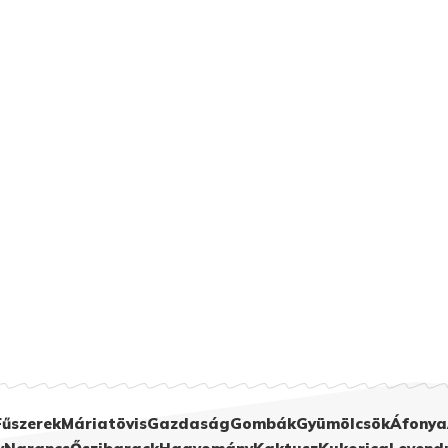
Fűszerek
Máriatövis
Gazdaság
Gombák
Gyümölcsök
Áfonya