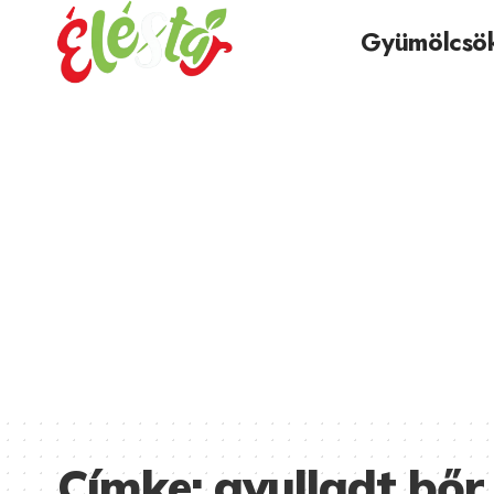
Gyümölcsö
Címke:
gyulladt bőr