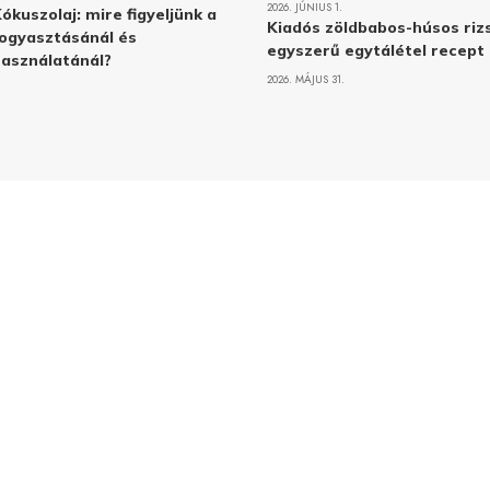
2026. JÚNIUS 1.
ókuszolaj: mire figyeljünk a
Kiadós zöldbabos-húsos rizs
ogyasztásánál és
egyszerű egytálétel recept
asználatánál?
2026. MÁJUS 31.
Adatvé