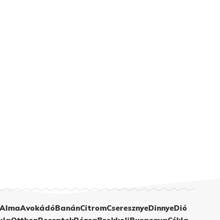
Alma
Avokádó
Banán
Citrom
Cseresznye
Dinnye
Dió