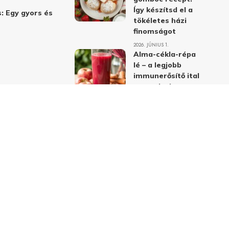
Így készítsd el a
: Egy gyors és
tökéletes házi
finomságot
2026. JÚNIUS 1.
Alma-cékla-répa
lé – a legjobb
immunerősítő ital
receptje és
hatásai
2026. JÚNIUS 1.
Almás-mákos
sütemények: A
legjobb receptek
a klasszikus
ízpárosítással
2026. MÁJUS 31.
delmi nyilatkozat
Felhasználási feltételek
Kapcsolat