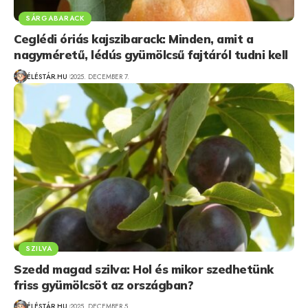
SÁRGABARACK
Ceglédi óriás kajszibarack: Minden, amit a
nagyméretű, lédús gyümölcsű fajtáról tudni kell
ÉLÉSTÁR.HU
2025. DECEMBER 7.
SZILVA
Szedd magad szilva: Hol és mikor szedhetünk
friss gyümölcsöt az országban?
ÉLÉSTÁR.HU
2025. DECEMBER 5.