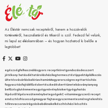
Az Éléstár nemcsak receptekről, hanem a hozzávalók
történetéről, használatáról és titkairól is szól. Fedezd fel velünk,
mi lapul az éléskamrában – és hogyan hozhatod ki belőle a
legtöbbet!
egészség
felhasználás
gyors recept
köret
gondozás
desszert
jótékony hatás
diéta
tárolás
házilag
termesztés
tippek
táplálkozás
ültetés
vásárlás
kalória
vitamin
Magyarország
recept
tartósítás
fagyasztás
fajták
főzés
kertészkedés
kert
tünetek
ásványianyag
befőzés
gluténmentes
gyógynövény
biokert
gyógyhatás
lépésről lépésre
sütemény
betegségek
C-vitamin
egyszerű recept
emésztés
frissesség
magyar fajta
vegyszermentes
méregtelenítés
télire
vacsora
virágzás
babáknak
elkészítés
házi készítés