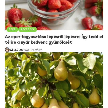
EPER
RECEPTEK
Az eper fagyasztása lépésről lépésre: Így tedd el
télire a nyár kedvenc gyümölcsét
ÉLÉSTÁR.HU
2026. JANUÁR 9.