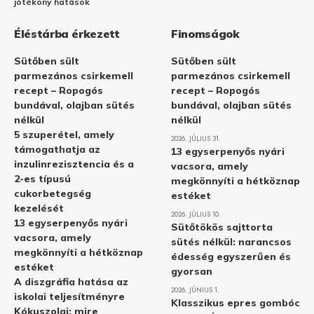
jótékony hatások
Éléstárba érkezett
Finomságok
Sütőben sült
Sütőben sült
parmezános csirkemell
parmezános csirkemell
recept – Ropogós
recept – Ropogós
bundával, olajban sütés
bundával, olajban sütés
nélkül
nélkül
5 szuperétel, amely
2026. JÚLIUS 31.
támogathatja az
13 egyserpenyős nyári
inzulinrezisztencia és a
vacsora, amely
2-es típusú
megkönnyíti a hétköznap
cukorbetegség
estéket
kezelését
2026. JÚLIUS 10.
13 egyserpenyős nyári
Sütőtökös sajttorta
vacsora, amely
sütés nélkül: narancsos
megkönnyíti a hétköznap
édesség egyszerűen és
estéket
gyorsan
A diszgráfia hatása az
2026. JÚNIUS 1.
iskolai teljesítményre
Klasszikus epres gombóc
Kókuszolaj: mire