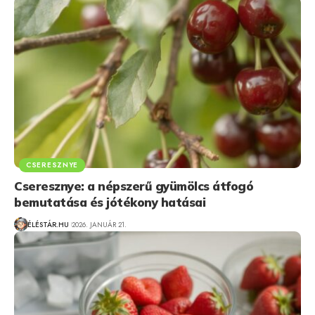
CSERESZNYE
Cseresznye: a népszerű gyümölcs átfogó
bemutatása és jótékony hatásai
ÉLÉSTÁR.HU
2026. JANUÁR 21.