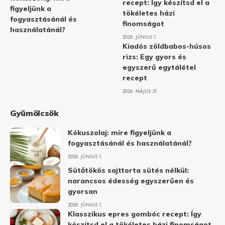
recept: Így készítsd el a
figyeljünk a
tökéletes házi
fogyasztásánál és
finomságot
használatánál?
2026. JÚNIUS 1.
Kiadós zöldbabos-húsos
rizs: Egy gyors és
egyszerű egytálétel
recept
2026. MÁJUS 31.
Gyümölcsök
Kókuszolaj: mire figyeljünk a
fogyasztásánál és használatánál?
2026. JÚNIUS 1.
Sütőtökös sajttorta sütés nélkül:
narancsos édesség egyszerűen és
gyorsan
2026. JÚNIUS 1.
Klasszikus epres gombóc recept: Így
készítsd el a tökéletes házi finomságot