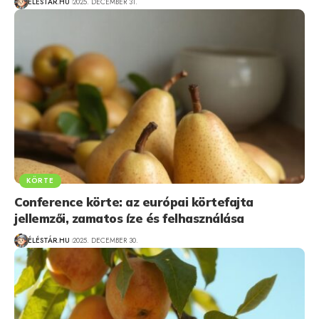
ÉLÉSTÁR.HU
2025. DECEMBER 31.
KÖRTE
Conference körte: az európai körtefajta
jellemzői, zamatos íze és felhasználása
ÉLÉSTÁR.HU
2025. DECEMBER 30.