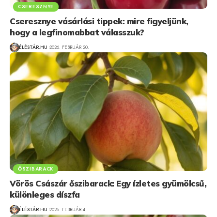
CSERESZNYE
Cseresznye vásárlási tippek: mire figyeljünk,
hogy a legfinomabbat válasszuk?
ÉLÉSTÁR.HU
2026. FEBRUÁR 20.
ŐSZIBARACK
Vörös Császár őszibarack: Egy ízletes gyümölcsű,
különleges díszfa
ÉLÉSTÁR.HU
2026. FEBRUÁR 4.