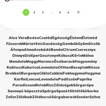
1
2
3
…
5
6
Aloe Vera
Bodza
Család
Egészség
Élelem
Életmód
Fűszerek
Máriatövis
Gazdaság
Gombák
Gyümölcsök
Áfonya
Alma
Avokádó
Banán
Citrom
Cseresznye
Dinnye
Dió
Eper
Gesztenye
Kókusz
Körte
Málna
Mandula
Meggy
Narancs
Őszibarack
Hagyomány
Kaktusz
Kukorica
Levendula
Otthon
Receptek
Rózsa
Brokkoli
Burgonya
Cékla
Cukkini
Fokhagyma
Hagyma
Karfiol
Lencse
Levendula
Padlizsán
Paprika
Paradicsom
Retek
Rizs
Zöldségek
Sárgarépa
Savanyú káposzta
Spárga
Spenót
Sütőtök
Uborka
Zeller
Zöldbab
Zöldborsó
Sárgabarack
Szeder
Szilva