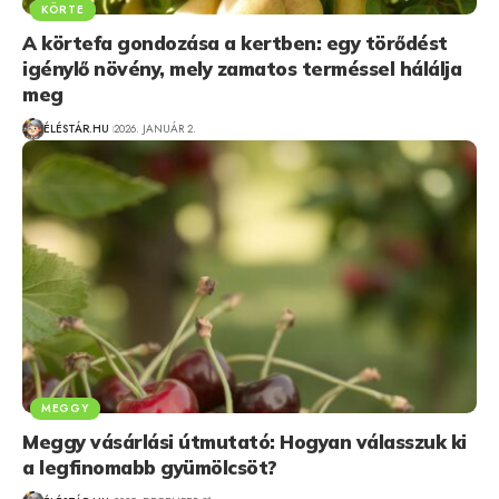
KÖRTE
A körtefa gondozása a kertben: egy törődést
igénylő növény, mely zamatos terméssel hálálja
meg
ÉLÉSTÁR.HU
2026. JANUÁR 2.
MEGGY
Meggy vásárlási útmutató: Hogyan válasszuk ki
a legfinomabb gyümölcsöt?