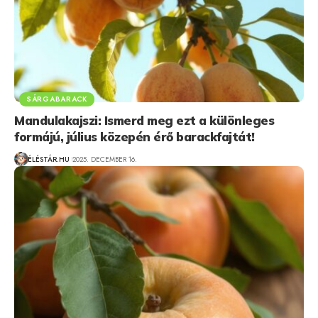
SÁRGABARACK
Mandulakajszi: Ismerd meg ezt a különleges
formájú, július közepén érő barackfajtát!
ÉLÉSTÁR.HU
2025. DECEMBER 16.