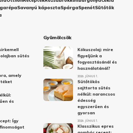
ula
Otthon
Receptek
Rózsa
Brokkoli
Burgonya
Cékla
garépa
Savanyú káposzta
Spárga
Spenót
Sütőtök
a
Gyümölcsök
irkemell
Kókuszolaj: mire
 olajban sütés
figyeljünk a
fogyasztásánál és
használatánál?
ora, amely
2026. JÚNIUS 1.
stéket
Sütőtökös
sajttorta sütés
nélkül: narancsos
élkül:
édesség
űen és
egyszerűen és
gyorsan
cept: Így
2026. JÚNIUS 1.
Klasszikus epres
i finomságot
gombóc recept: