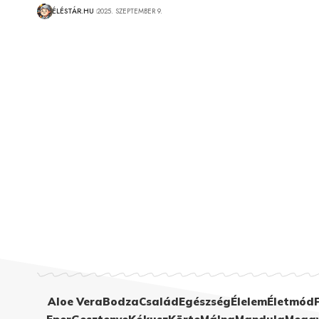
ÉLÉSTÁR.HU
2025. SZEPTEMBER 9.
Aloe Vera
Bodza
Család
Egészség
Élelem
Életmód