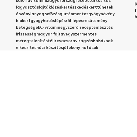
kalória
vitamin
Magyarország
recept
tartósítás
K
fagyasztás
fajták
főzés
kertészkedés
kert
tünetek
f
ásványianyag
befőzés
gluténmentes
gyógynövény
h
biokert
gyógyhatás
lépésről lépésre
sütemény
betegségek
C-vitamin
egyszerű recept
emésztés
frissesség
magyar fajta
vegyszermentes
méregtelenítés
télire
vacsora
virágzás
babáknak
elkészítés
házi készítés
jótékony hatások
© 2025 - Elestar.hu