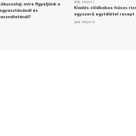
2026. JÚNIUS 1.
ókuszolaj: mire figyeljünk a
Kiadós zöldbabos-húsos rizs
ogyasztásánál és
egyszerű egytálétel recept
asználatánál?
2026. MÁJUS 31.
Adatvé