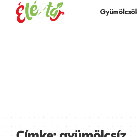
Gyümölcsö
Címke:
gyümölcsíz