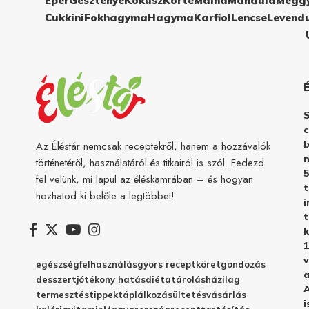
Eper
Gesztenye
Kókusz
Körte
Málna
Mandula
Megg
Cukkini
Fokhagyma
Hagyma
Karfiol
Lencse
Levend
c
b
Az Éléstár nemcsak receptekről, hanem a hozzávalók
n
történetéről, használatáról és titkairól is szól. Fedezd
5
fel velünk, mi lapul az éléskamrában – és hogyan
hozhatod ki belőle a legtöbbet!
i
t
k
1
v
egészség
felhasználás
gyors recept
köret
gondozás
a
desszert
jótékony hatás
diéta
tárolás
házilag
A
termesztés
tippek
táplálkozás
ültetés
vásárlás
i