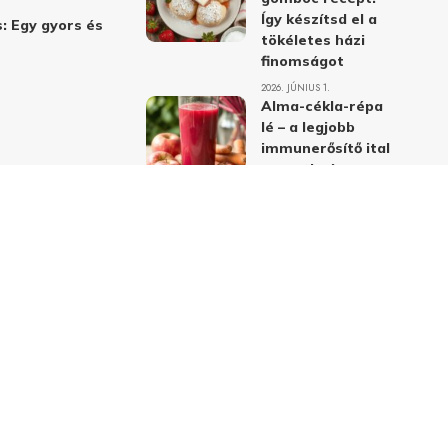
Így készítsd el a
: Egy gyors és
tökéletes házi
finomságot
2026. JÚNIUS 1.
Alma-cékla-répa
lé – a legjobb
immunerősítő ital
receptje és
hatásai
2026. JÚNIUS 1.
Almás-mákos
sütemények: A
legjobb receptek
a klasszikus
ízpárosítással
2026. MÁJUS 31.
delmi nyilatkozat
Felhasználási feltételek
Kapcsolat