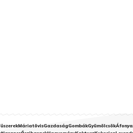
Fűszerek
Máriatövis
Gazdaság
Gombák
Gyümölcsök
Áfonya