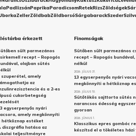
y
Narancs
Őszibarack
Hagyomány
Kaktusz
Kukorica
Levend
ula
Padlizsán
Paprika
Paradicsom
Retek
Rizs
Zöldségek
Sár
Uborka
Zeller
Zöldbab
Zöldborsó
Sárgabarack
Szeder
Szilv
Éléstárba érkezett
Finomságok
Sütőben sült parmezános
Sütőben sült parmezános cs
sirkemell recept – Ropogós
recept – Ropogós bundával,
undával, olajban sütés
nélkül
élkül
2026. JÚLIUS 31.
 szuperétel, amely
13 egyserpenyős nyári vacs
támogathatja az
megkönnyíti a hétköznap e
nzulinrezisztencia és a 2-es
2026. JÚLIUS 10.
ípusú cukorbetegség
Sütőtökös sajttorta sütés n
ezelését
narancsos édesség egyszer
3 egyserpenyős nyári
gyorsan
acsora, amely megkönnyíti
2026. JÚNIUS 1.
 hétköznap estéket
Klasszikus epres gombóc re
 diszgráfia hatása az
készítsd el a tökéletes ház
skolai teljesítményre