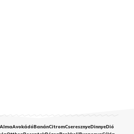
Alma
Avokádó
Banán
Citrom
Cseresznye
Dinnye
Dió