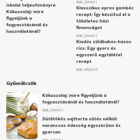
2026. JÚNIUS 1.
iskolai teljesítményre
Klasszikus epres gombóc
Kókuszolaj: mire
recept: Így készítsd el a
figyeljünk a
tökéletes házi
fogyasztásánál és
finomságot
használatánál?
2026. JÚNIUS 1.
Kiadós zöldbabos-húsos
rizs: Egy gyors és
egyszerű egytálétel
recept
2026. MÁJUS 31.
Gyümölcsök
Kókuszolaj: mire figyeljünk a
fogyasztásánál és használatánál?
2026. JÚNIUS 1.
Sütőtökös sajttorta sütés nélkül:
narancsos édesség egyszerűen és
gyorsan