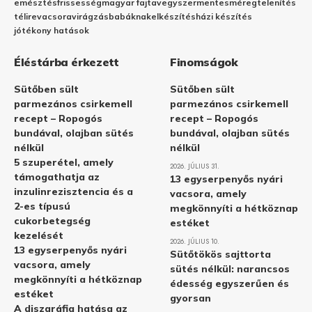
emésztés
frissesség
magyar fajta
vegyszermentes
méregtelenítés
télire
vacsora
virágzás
babáknak
elkészítés
házi készítés
jótékony hatások
Éléstárba érkezett
Finomságok
Sütőben sült
Sütőben sült
parmezános csirkemell
parmezános csirkemell
recept – Ropogós
recept – Ropogós
bundával, olajban sütés
bundával, olajban sütés
nélkül
nélkül
5 szuperétel, amely
2026. JÚLIUS 31.
támogathatja az
13 egyserpenyős nyári
inzulinrezisztencia és a
vacsora, amely
2-es típusú
megkönnyíti a hétköznap
cukorbetegség
estéket
kezelését
2026. JÚLIUS 10.
13 egyserpenyős nyári
Sütőtökös sajttorta
vacsora, amely
sütés nélkül: narancsos
megkönnyíti a hétköznap
édesség egyszerűen és
estéket
gyorsan
A diszgráfia hatása az