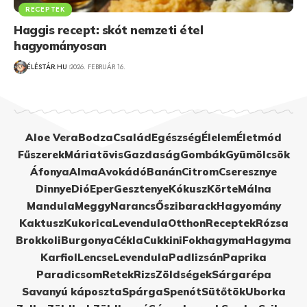
RECEPTEK
Haggis recept: skót nemzeti étel
hagyományosan
ÉLÉSTÁR.HU
2026. FEBRUÁR 16.
Aloe Vera
Bodza
Család
Egészség
Élelem
Életmód
Fűszerek
Máriatövis
Gazdaság
Gombák
Gyümölcsök
Áfonya
Alma
Avokádó
Banán
Citrom
Cseresznye
Dinnye
Dió
Eper
Gesztenye
Kókusz
Körte
Málna
Mandula
Meggy
Narancs
Őszibarack
Hagyomány
Kaktusz
Kukorica
Levendula
Otthon
Receptek
Rózsa
Brokkoli
Burgonya
Cékla
Cukkini
Fokhagyma
Hagyma
Karfiol
Lencse
Levendula
Padlizsán
Paprika
Paradicsom
Retek
Rizs
Zöldségek
Sárgarépa
Savanyú káposzta
Spárga
Spenót
Sütőtök
Uborka