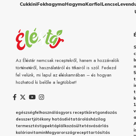
Cukkini
Fokhagyma
Hagyma
Karfiol
Lencse
Levend
c
b
Az Éléstár nemcsak receptekről, hanem a hozzávalók
n
történetéről, használatáról és titkairól is szól. Fedezd
5
fel velünk, mi lapul az éléskamrában – és hogyan
hozhatod ki belőle a legtöbbet!
i
t
k
1
v
egészség
felhasználás
gyors recept
köret
gondozás
a
desszert
jótékony hatás
diéta
tárolás
házilag
A
termesztés
tippek
táplálkozás
ültetés
vásárlás
i
kalória
vitamin
Magyarország
recept
tartósítás