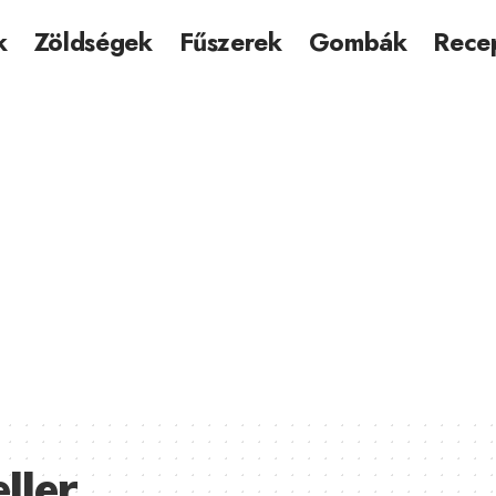
k
Zöldségek
Fűszerek
Gombák
Rece
ller