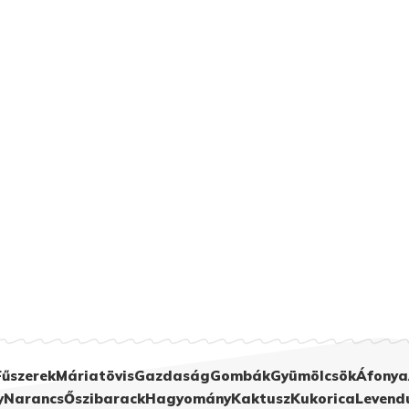
Fűszerek
Máriatövis
Gazdaság
Gombák
Gyümölcsök
Áfonya
y
Narancs
Őszibarack
Hagyomány
Kaktusz
Kukorica
Levend