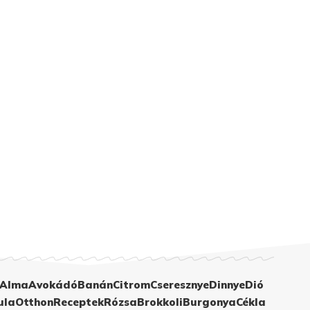
Alma
Avokádó
Banán
Citrom
Cseresznye
Dinnye
Dió
ula
Otthon
Receptek
Rózsa
Brokkoli
Burgonya
Cékla