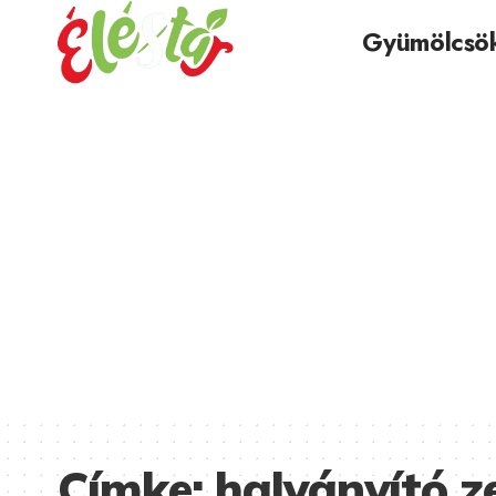
Gyümölcsö
Címke:
halványító ze