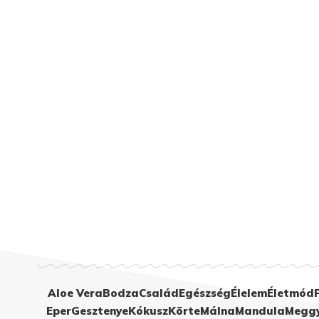
Aloe Vera
Bodza
Család
Egészség
Élelem
Életmód
Eper
Gesztenye
Kókusz
Körte
Málna
Mandula
Megg