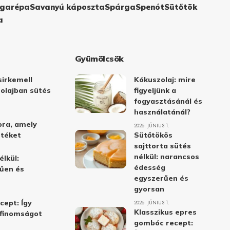
garépa
Savanyú káposzta
Spárga
Spenót
Sütőtök
a
Gyümölcsök
irkemell
Kókuszolaj: mire
 olajban sütés
figyeljünk a
fogyasztásánál és
használatánál?
ora, amely
2026. JÚNIUS 1.
stéket
Sütőtökös
sajttorta sütés
nélkül: narancsos
élkül:
édesség
űen és
egyszerűen és
gyorsan
cept: Így
2026. JÚNIUS 1.
Klasszikus epres
i finomságot
gombóc recept: