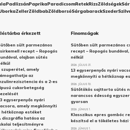
ula
Padlizsán
Paprika
Paradicsom
Retek
Rizs
Zöldségek
Sár
Uborka
Zeller
Zöldbab
Zöldborsó
Sárgabarack
Szeder
Szilv
Éléstárba érkezett
Finomságok
Sütőben sült parmezános
Sütőben sült parmezános cs
sirkemell recept – Ropogós
recept – Ropogós bundával,
undával, olajban sütés
nélkül
élkül
2026. JÚLIUS 31.
 szuperétel, amely
13 egyserpenyős nyári vacs
támogathatja az
megkönnyíti a hétköznap e
nzulinrezisztencia és a 2-es
2026. JÚLIUS 10.
ípusú cukorbetegség
Sütőtökös sajttorta sütés n
ezelését
narancsos édesség egyszer
3 egyserpenyős nyári
gyorsan
acsora, amely megkönnyíti
2026. JÚNIUS 1.
 hétköznap estéket
Klasszikus epres gombóc re
 diszgráfia hatása az
készítsd el a tökéletes ház
skolai teljesítményre
2026. JÚNIUS 1.